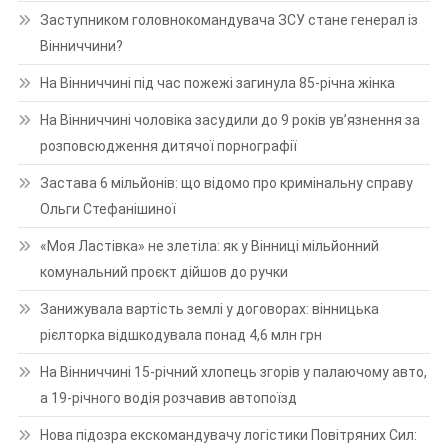
Заступником головнокомандувача ЗСУ стане генерал із
Вінниччини?
На Вінниччині під час пожежі загинула 85-річна жінка
На Вінниччині чоловіка засудили до 9 років ув’язнення за
розповсюдження дитячої порнографії
Застава 6 мільйонів: що відомо про кримінальну справу
Ольги Стефанішиної
«Моя Ластівка» не злетіла: як у Вінниці мільйонний
комунальний проєкт дійшов до ручки
Занижувала вартість землі у договорах: вінницька
рієлторка відшкодувала понад 4,6 млн грн
На Вінниччині 15-річний хлопець згорів у палаючому авто,
а 19-річного водія розчавив автопоїзд
Нова підозра екскомандувачу логістики Повітряних Сил: