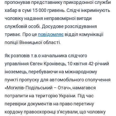
ІНОЗЕМЕЦЬ
пропонував представнику прикордонної служби
НАМАГАВС
хабар в сумі 15 000 гривень. Слідчі інкримінують
ПІДКУПИТ
чоловіку надання неправомірної вигоди
ПРИКОРДОН
ЩОБ
службовій особі. Досудове розслідування
ПОТРАПИТ
триває. Про це
повідомляє
відділ комунікації
ДО
поліції Вінницької області.
УКРАЇНИ
Як розповів т.в.о начальника слідчого
управління Євген Кронівець, 10 квітня 42-річний
іноземець, перебуваючи на міжнародному
пункті пропуску для автомобільного сполучення
«Могилів-Подільський – Отач», намагався
потрапити на територію України. Під час
перевірки документів на право перетину
кордону правоохоронці з’ясували, що чоловіку