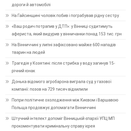
дороги й автомобілі
На Гайсинщині чоловік побив і пограбував рідну сестру
«Ваш родич потрапив у ДТП»: у Вінниці судитимуть
афериста, який видурив у вінничанки понад 153 тис. грн
На Вінниччині у липні зафіксовано майже 600 нападів
тварин на людей
Трагедія у Козятині: після стрибка у воду загинув 15-
річний юнак
Донька відомого агробарона виграла суд у газової
компанії: позов на 729 тисяч відхилили
Попри політичне охолодження між Києвом і Варшавою
Польща продовжує допомагати Вінниччині
Штучний інтелект допоміг Вінницькій єпархії УПЦ МП
прокоментувати кримінальну справу ієрея