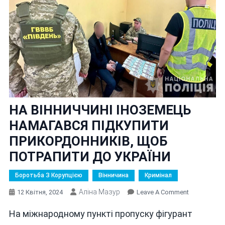
НА ВІННИЧЧИНІ ІНОЗЕМЕЦЬ
НАМАГАВСЯ ПІДКУПИТИ
ПРИКОРДОННИКІВ, ЩОБ
ПОТРАПИТИ ДО УКРАЇНИ
Боротьба З Корупцією
Вінничина
Кримінал
Аліна Мазур
On
12 Квітня, 2024
Leave A Comment
НА
На міжнародному пункті пропуску фігурант
ВІННИЧЧИН