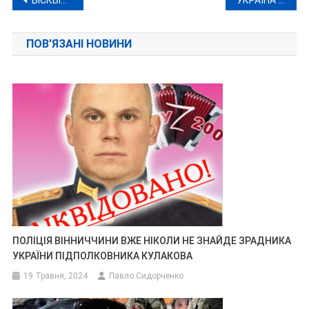
Навігація
БІСКВІТНИЙ ТОРТ У МУЛЬТИВАРЦІ
УКРАЇНА ПОВЕРНУЛА ТІЛА 99 ЗАГИБЛИХ ВІЙСЬКОВИХ
записів
ПОВ'ЯЗАНІ НОВИНИ
ПОЛІЦІЯ ВІННИЧЧИНИ ВЖЕ НІКОЛИ НЕ ЗНАЙДЕ ЗРАДНИКА
УКРАЇНИ ПІДПОЛКОВНИКА КУЛАКОВА
19 Травня, 2024
Павло Сидорченко