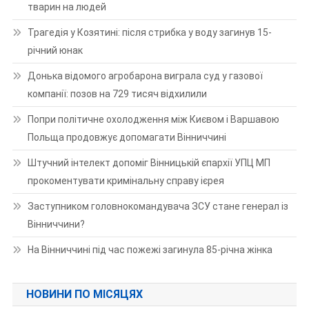
тварин на людей
Трагедія у Козятині: після стрибка у воду загинув 15-
річний юнак
Донька відомого агробарона виграла суд у газової
компанії: позов на 729 тисяч відхилили
Попри політичне охолодження між Києвом і Варшавою
Польща продовжує допомагати Вінниччині
Штучний інтелект допоміг Вінницькій єпархії УПЦ МП
прокоментувати кримінальну справу ієрея
Заступником головнокомандувача ЗСУ стане генерал із
Вінниччини?
На Вінниччині під час пожежі загинула 85-річна жінка
НОВИНИ ПО МІСЯЦЯХ