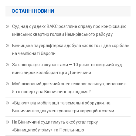
ОСТАННІ НОВИНИ
Суд над суддею: ВАКС розгляне справу про конфіскацію
київських квартир голови Немирівського райсуду
Вінницька пауерліфтерка здобула «золото» і два «срібла»
на чемпіонаті Європи
За співпрацю з окупантами — 10 років: вінницький суд
виніс вирок колаборантці з Донеччини
Мобілізований дитячий анестезіолог загинув, випавши з
5-го поверху на Вінниччині: що відомо?
«Відкуп» від мобілізації та земельні оборудки: на
Вінниччині задокументували три корупційні схеми
На Вінниччині судитимуть ексбухгалтерку
«Вінницяпобутхіму» та її спільницю