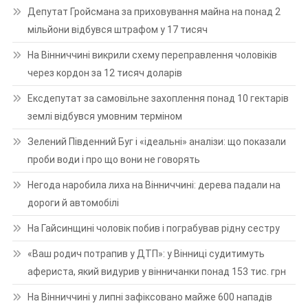
Депутат Гройсмана за приховування майна на понад 2
мільйони відбувся штрафом у 17 тисяч
На Вінниччині викрили схему переправлення чоловіків
через кордон за 12 тисяч доларів
Ексдепутат за самовільне захоплення понад 10 гектарів
землі відбувся умовним терміном
Зелений Південний Буг і «ідеальні» аналізи: що показали
проби води і про що вони не говорять
Негода наробила лиха на Вінниччині: дерева падали на
дороги й автомобілі
На Гайсинщині чоловік побив і пограбував рідну сестру
«Ваш родич потрапив у ДТП»: у Вінниці судитимуть
афериста, який видурив у вінничанки понад 153 тис. грн
На Вінниччині у липні зафіксовано майже 600 нападів