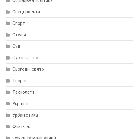
Соціальна політика
Спецпроекти
Спорт
Студія
Суд
Суспільство
Сьогодні свято
Творці
Технології
Україна
Урбаністика
Фактчек
Фейки та маніпуляції