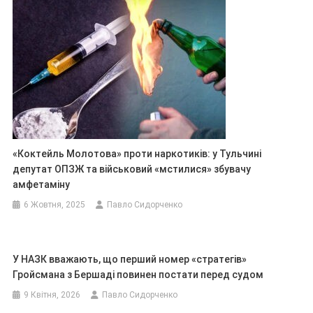
«Коктейль Молотова» проти наркотиків: у Тульчині
депутат ОПЗЖ та військовий «мстилися» збувачу
амфетаміну
6 Жовтня, 2025
Павло Сидорченко
У НАЗК вважають, що перший номер «стратегів»
Гройсмана з Бершаді повинен постати перед судом
9 Квітня, 2026
Павло Сидорченко