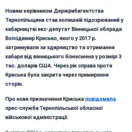
ВІННИЦЬК
Новим керівником Держрибагентства
ХАБАРНИК
КРИСЬКА
Тернопільщини став колишній підозрюваний у
ПРИЗНАЧИ
хабарництві екс-депутат Вінницької облради
ГОЛОВНИ
Володимир Крисько, якого у 2017 р.
ПО
РИБІ
затримували за здирництво та отримання
НА
хабаря від вінницького бізнесмена у розмірі 3
ТЕРНОПІЛ
тис. доларів США. Через рік справа проти
Криська була закрита через примирення
сторін.
Про нове призначення Криська
повідомила
прес-служба Тернопільської обласної
військової адміністрації.