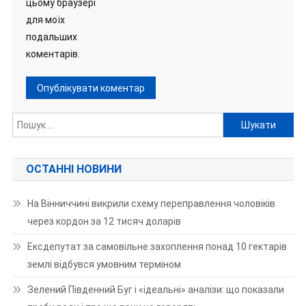
цьому браузері
для моїх
подальших
коментарів.
Пошук:
ОСТАННІ НОВИНИ
На Вінниччині викрили схему переправлення чоловіків
через кордон за 12 тисяч доларів
Ексдепутат за самовільне захоплення понад 10 гектарів
землі відбувся умовним терміном
Зелений Південний Буг і «ідеальні» аналізи: що показали