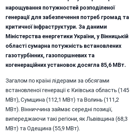
Встановлено
нарощування потужностей розподіленої
Додаткові
генерації для забезпечення потреб громад та
85,6
критичної інфраструктури. За даними
МВт
Потужностей
Міністерства енергетики України, у Вінницькій
Розподіленої
області сумарна потужність встановлених
Генерації
газотурбінних, газопоршневих та
когенераційних установок досягла 85,6 МВт.
Загалом по країні лідерами за обсягами
встановленої генерації є Київська область (145
МВт), Сумщина (112,1 МВт) та Волинь (111,2
МВт). Вінниччина займає середні позиції,
випереджаючи такі регіони, як Львівщина (68,3
МВт) та Одещина (55,9 МВт).