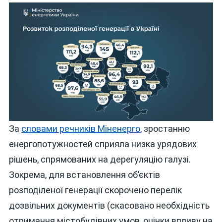
За
словами речників Міненерго
, зростанню
енергопотужностей сприяла низка урядових
рішень, спрямованих на дерегуляцію галузі.
Зокрема, для встановлення об’єктів
розподіленої генерації скорочено перелік
дозвільних документів (скасовано необхідність
отримання містобудівних умов, оцінки впливу на