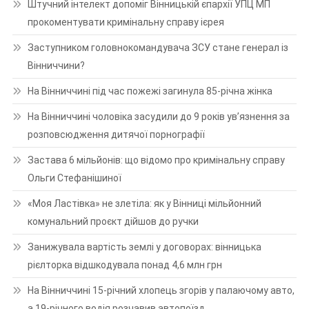
Штучний інтелект допоміг Вінницькій єпархії УПЦ МП
прокоментувати кримінальну справу ієрея
Заступником головнокомандувача ЗСУ стане генерал із
Вінниччини?
На Вінниччині під час пожежі загинула 85-річна жінка
На Вінниччині чоловіка засудили до 9 років ув’язнення за
розповсюдження дитячої порнографії
Застава 6 мільйонів: що відомо про кримінальну справу
Ольги Стефанішиної
«Моя Ластівка» не злетіла: як у Вінниці мільйонний
комунальний проєкт дійшов до ручки
Занижувала вартість землі у договорах: вінницька
рієлторка відшкодувала понад 4,6 млн грн
На Вінниччині 15-річний хлопець згорів у палаючому авто,
а 19-річного водія розчавив автопоїзд