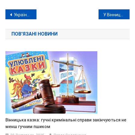
Навігація
Українські медики евакуювали тяжкого опікового пацієнта з Вінниці до Польщі
У Вінницькому технічному університеті на безальтернативних виборах ректора впевнено переміг керівник вишу
записів
ПОВ'ЯЗАНІ НОВИНИ
Вінницька казка: гучні кримінальні справи закінчуються не
менш гучним пшиком