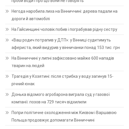
проби води і про що вони не говорять
Негода наробила лиха на Вінниччині: дерева падали на
дороги й автомобілі
На Гайсинщині чоловік побив і пограбував рідну сестру
«Ваш родич потрапив у ДТП»: у Вінниці судитимуть
афериста, який видурив у вінничанки понад 153 тис. грн
На Вінниччині у липні зафіксовано майже 600 нападів
тварин на людей
Трагедія у Козятині: після стрибка у воду загинув 15-
річний юнак
Донька відомого агробарона виграла суд у газової
компанії: позов на 729 тисяч відхилили
Попри політичне охолодження між Києвом і Варшавою
Польща продовжує допомагати Вінниччині