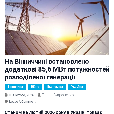
На Вінниччині встановлено
додаткові 85,6 МВт потужностей
розподіленої генерації
Вінничина
Війна
Економіка
Україна
Павло Сидорченко
18 Лютого, 2026
On
Leave A Comment
На
Станом на лютий 2026 року в Україні триває
Вінниччині