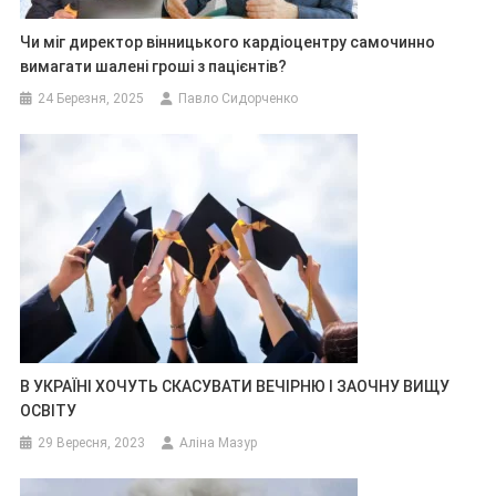
Чи міг директор вінницького кардіоцентру самочинно
вимагати шалені гроші з пацієнтів?
24 Березня, 2025
Павло Сидорченко
В УКРАЇНІ ХОЧУТЬ СКАСУВАТИ ВЕЧІРНЮ І ЗАОЧНУ ВИЩУ
ОСВІТУ
29 Вересня, 2023
Аліна Мазур