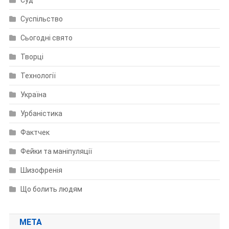
Суд
Суспільство
Сьогодні свято
Творці
Технології
Україна
Урбаністика
Фактчек
Фейки та маніпуляції
Шизофренія
Що болить людям
МЕТА