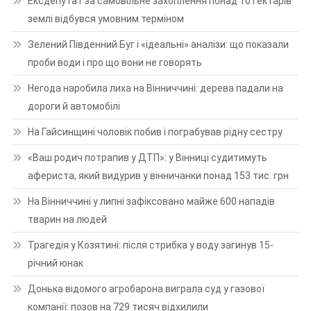
Ексдепутат за самовільне захоплення понад 10 гектарів
землі відбувся умовним терміном
Зелений Південний Буг і «ідеальні» аналізи: що показали
проби води і про що вони не говорять
Негода наробила лиха на Вінниччині: дерева падали на
дороги й автомобілі
На Гайсинщині чоловік побив і пограбував рідну сестру
«Ваш родич потрапив у ДТП»: у Вінниці судитимуть
афериста, який видурив у вінничанки понад 153 тис. грн
На Вінниччині у липні зафіксовано майже 600 нападів
тварин на людей
Трагедія у Козятині: після стрибка у воду загинув 15-
річний юнак
Донька відомого агробарона виграла суд у газової
компанії: позов на 729 тисяч відхилили