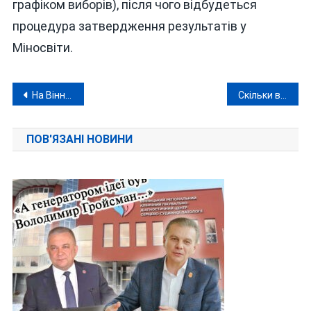
графіком виборів), після чого відбудеться
процедура затвердження результатів у
Міносвіти.
Навігація
На Вінниччині встановлено додаткові 85,6 МВт потужностей розподіленої генерації
Скільки воєнних злочинів вчинили рашисти на території тилової Вінниччини
записів
ПОВ'ЯЗАНІ НОВИНИ