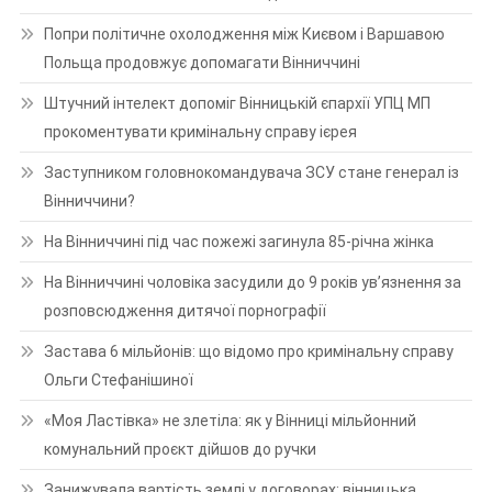
Попри політичне охолодження між Києвом і Варшавою
Польща продовжує допомагати Вінниччині
Штучний інтелект допоміг Вінницькій єпархії УПЦ МП
прокоментувати кримінальну справу ієрея
Заступником головнокомандувача ЗСУ стане генерал із
Вінниччини?
На Вінниччині під час пожежі загинула 85-річна жінка
На Вінниччині чоловіка засудили до 9 років ув’язнення за
розповсюдження дитячої порнографії
Застава 6 мільйонів: що відомо про кримінальну справу
Ольги Стефанішиної
«Моя Ластівка» не злетіла: як у Вінниці мільйонний
комунальний проєкт дійшов до ручки
Занижувала вартість землі у договорах: вінницька