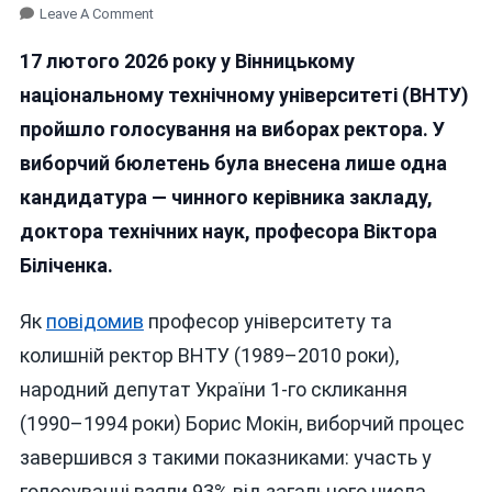
On
Leave A Comment
У
17 лютого 2026 року у Вінницькому
Вінницькому
Технічному
національному технічному університеті (ВНТУ)
Університеті
пройшло голосування на виборах ректора. У
На
виборчий бюлетень була внесена лише одна
Безальтернативних
Виборах
кандидатура — чинного керівника закладу,
Ректора
доктора технічних наук, професора Віктора
Впевнено
Біліченка.
Переміг
Керівник
Вишу
Як
повідомив
професор університету та
колишній ректор ВНТУ (1989–2010 роки),
народний депутат України 1-го скликання
(1990–1994 роки) Борис Мокін, виборчий процес
завершився з такими показниками: участь у
голосуванні взяли 93% від загального числа