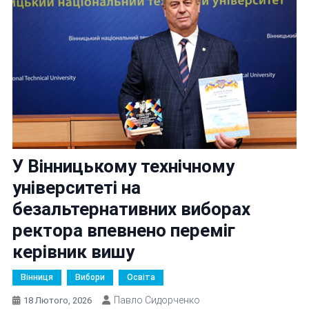
У Вінницькому технічному
університеті на
безальтернативних виборах
ректора впевнено переміг
керівник вишу
Вінниця
Вибори
Освіта
Павло Сидорченко
18 Лютого, 2026