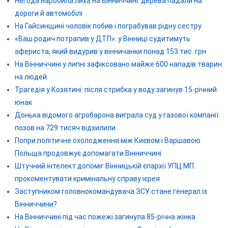
Негода наробила лиха на Вінниччині: дерева падали на
дороги й автомобілі
На Гайсинщині чоловік побив і пограбував рідну сестру
«Ваш родич потрапив у ДТП»: у Вінниці судитимуть
афериста, який видурив у вінничанки понад 153 тис. грн
На Вінниччині у липні зафіксовано майже 600 нападів тварин
на людей
Трагедія у Козятині: після стрибка у воду загинув 15-річний
юнак
Донька відомого агробарона виграла суд у газової компанії:
позов на 729 тисяч відхилили
Попри політичне охолодження між Києвом і Варшавою
Польща продовжує допомагати Вінниччині
Штучний інтелект допоміг Вінницькій єпархії УПЦ МП
прокоментувати кримінальну справу ієрея
Заступником головнокомандувача ЗСУ стане генерал із
Вінниччини?
На Вінниччині під час пожежі загинула 85-річна жінка