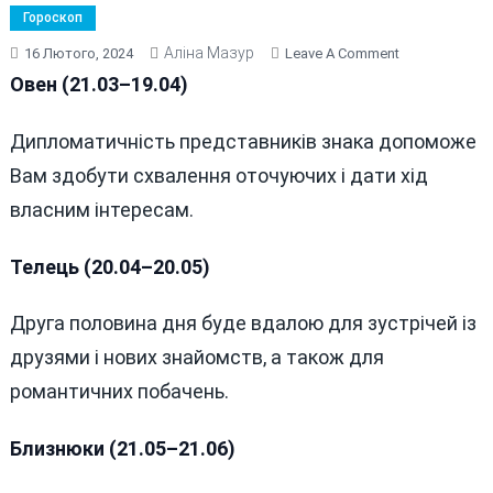
Гороскоп
Аліна Мазур
On
16 Лютого, 2024
Leave A Comment
ГОРОСКОП
Овен (21.03–19.04)
НА
16
Дипломатичність представників знака допоможе
ЛЮТОГО
Вам здобути схвалення оточуючих і дати хід
2024
РОКУ
власним інтересам.
Телець (20.04–20.05)
Друга половина дня буде вдалою для зустрічей із
друзями і нових знайомств, а також для
романтичних побачень.
Близнюки (21.05–21.06)