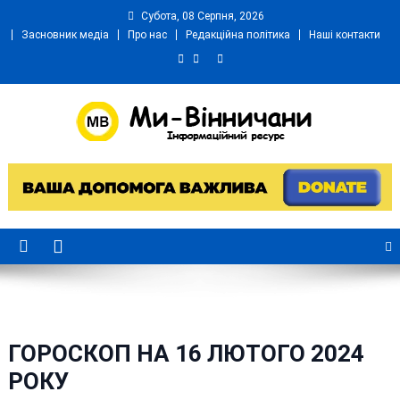
Skip
Субота, 08 Серпня, 2026
to
Засновник медіа
Про нас
Редакційна політика
Наші контакти
content
Ми Вінничани
Незалежний інформаційний портал Вінничини
ГОРОСКОП НА 16 ЛЮТОГО 2024
РОКУ