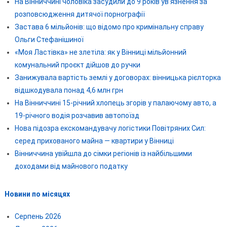
На Вінниччині чоловіка засудили до 9 років ув’язнення за
розповсюдження дитячої порнографії
Застава 6 мільйонів: що відомо про кримінальну справу
Ольги Стефанішиної
«Моя Ластівка» не злетіла: як у Вінниці мільйонний
комунальний проєкт дійшов до ручки
Занижувала вартість землі у договорах: вінницька рієлторка
відшкодувала понад 4,6 млн грн
На Вінниччині 15-річний хлопець згорів у палаючому авто, а
19-річного водія розчавив автопоїзд
Нова підозра екскомандувачу логістики Повітряних Сил:
серед прихованого майна — квартири у Вінниці
Вінниччина увійшла до сімки регіонів із найбільшими
доходами від майнового податку
Новини по місяцях
Серпень 2026