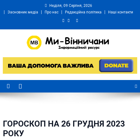
Skip
Неділя, 09 Серпня, 2026
to
Засновник медіа
Про нас
Редакційна політика
Наші контакти
content
Ми Вінничани
Незалежний інформаційний портал Вінничини
ГОРОСКОП НА 26 ГРУДНЯ 2023
РОКУ