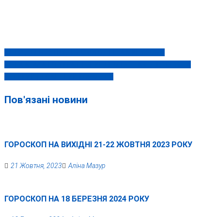
В ЦЕЙ ДЕНЬ 26 ГРУДНЯ СЬОГОДНІ ТА МИНУЛОМУ
Навігація
НІЧНА АТАКА ПО УКРАЇНІ: ЗНИЩЕНО 13 “ШАХЕДІВ” ІЗ 19 ТА
записів
ВЕЛИКИЙ ДЕСАНТНИЙ КОРАБЕЛЬ
Пов'язані новини
ГОРОСКОП НА ВИХІДНІ 21-22 ЖОВТНЯ 2023 РОКУ
21 Жовтня, 2023
Аліна Мазур
ГОРОСКОП НА 18 БЕРЕЗНЯ 2024 РОКУ