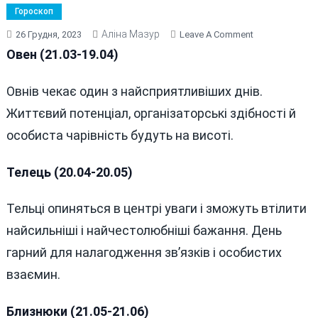
Гороскоп
Аліна Мазур
On
26 Грудня, 2023
Leave A Comment
ГОРОСКОП
Овен (21.03-19.04)
НА
26
Овнів чекає один з найсприятливіших днів.
ГРУДНЯ
Життєвий потенціал, організаторські здібності й
2023
РОКУ
особиста чарівність будуть на висоті.
Телець (20.04-20.05)
Тельці опиняться в центрі уваги і зможуть втілити
найсильніші і найчестолюбніші бажання. День
гарний для налагодження зв’язків і особистих
взаємин.
Близнюки (21.05-21.06)