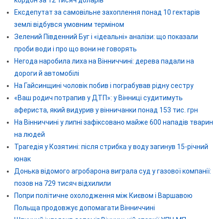
кордон за 12 тисяч доларів
Ексдепутат за самовільне захоплення понад 10 гектарів
землі відбувся умовним терміном
Зелений Південний Буг і «ідеальні» аналізи: що показали
проби води і про що вони не говорять
Негода наробила лиха на Вінниччині: дерева падали на
дороги й автомобілі
На Гайсинщині чоловік побив і пограбував рідну сестру
«Ваш родич потрапив у ДТП»: у Вінниці судитимуть
афериста, який видурив у вінничанки понад 153 тис. грн
На Вінниччині у липні зафіксовано майже 600 нападів тварин
на людей
Трагедія у Козятині: після стрибка у воду загинув 15-річний
юнак
Донька відомого агробарона виграла суд у газової компанії:
позов на 729 тисяч відхилили
Попри політичне охолодження між Києвом і Варшавою
Польща продовжує допомагати Вінниччині