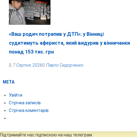
«Ваш родич потрапив у ДТП»: у Вінниці
судитимуть афериста, який видурив у вінничанки
понад 153 тис. грн
7 Серпня, 2026
Павло Сидорченко
МЕТА
Увійти
Стрічка записів
Стрічка коментарів
Підтримайте нас підпискою на наш телеграм