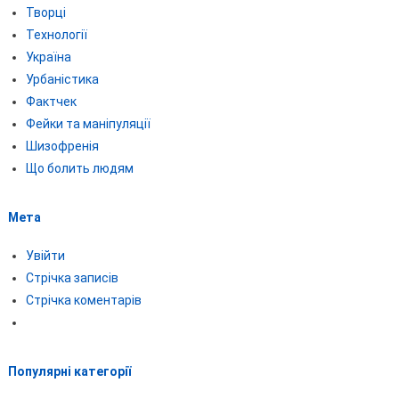
Творці
Технології
Україна
Урбаністика
Фактчек
Фейки та маніпуляції
Шизофренія
Що болить людям
Мета
Увійти
Стрічка записів
Стрічка коментарів
Популярні категорії