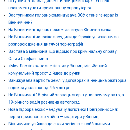
Штучний інтелект допоміг Вінницькій єпархії УПЦ МП
прокоментувати кримінальну справу ієрея
Заступником головнокомандувача ЗСУ стане генерал із
Вінниччини?
На Вінниччині під час пожежі загинула 85-річна жінка
На Вінниччині чоловіка засудили до 9 років ув’язнення за
розповсюдження дитячої порнографії
Застава 6 мільйонів: що відомо про кримінальну справу
Ольги Стефанішиної
«Моя Ластівка» не злетіла: як у Вінниці мільйонний
комунальний проєкт дійшов до ручки
Занижувала вартість землі у договорах: вінницька рієлторка
відшкодувала понад 4,6 млн грн
На Вінниччині 15-річний хлопець згорів у палаючому авто, а
19-річного водія розчавив автопоїзд
Нова підозра екскомандувачу логістики Повітряних Сил:
серед прихованого майна — квартири у Вінниці
Вінниччина увійшла до сімки регіонів із найбільшими