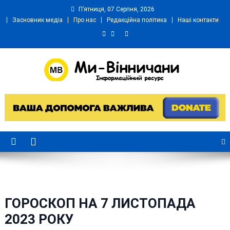
Skip
П’ятниця, 07 Серпня, 2026
to
Засновник медіа
Про нас
Редакційна політика
Наші контакти
content
Ми Вінничани
Незалежний інформаційний портал Вінничини
ГОРОСКОП НА 7 ЛИСТОПАДА
2023 РОКУ