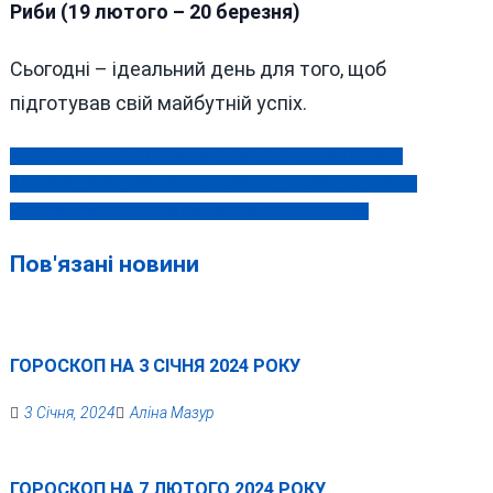
Риби (19 лютого – 20 березня)
Сьогодні – ідеальний день для того, щоб
підготував свій майбутній успіх.
В ЦЕЙ ДЕНЬ 7 ЛИСТОПАДА СЬОГОДНІ ТА МИНУЛОМУ
Навігація
НАЗАВЖДИ 40… ВІННИЦЬКА ГРОМАДА ПРОЩАЄТЬСЯ ІЗ
записів
ГЕРОЄМ-ЗАХИСНИКОМ ВАДИМОМ ГОЛУБЕНКОМ
Пов'язані новини
ГОРОСКОП НА 3 СІЧНЯ 2024 РОКУ
3 Січня, 2024
Аліна Мазур
ГОРОСКОП НА 7 ЛЮТОГО 2024 РОКУ