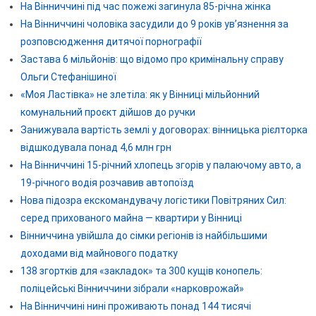
На Вінниччині під час пожежі загинула 85-річна жінка
На Вінниччині чоловіка засудили до 9 років ув’язнення за
розповсюдження дитячої порнографії
Застава 6 мільйонів: що відомо про кримінальну справу
Ольги Стефанішиної
«Моя Ластівка» не злетіла: як у Вінниці мільйонний
комунальний проєкт дійшов до ручки
Занижувала вартість землі у договорах: вінницька рієлторка
відшкодувала понад 4,6 млн грн
На Вінниччині 15-річний хлопець згорів у палаючому авто, а
19-річного водія розчавив автопоїзд
Нова підозра екскомандувачу логістики Повітряних Сил:
серед прихованого майна — квартири у Вінниці
Вінниччина увійшла до сімки регіонів із найбільшими
доходами від майнового податку
138 згортків для «закладок» та 300 кущів конопель:
поліцейські Вінниччини зібрали «нарковрожай»
На Вінниччині нині проживають понад 144 тисячі