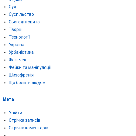
Суд
Суспільство
Сьогодні свято
Творці
Технології
Україна
Урбаністика
Фактчек
Фейки та маніпуляції
Шизофренія
Що болить людям
Мета
Увійти
Стрічка записів
Стрічка коментарів