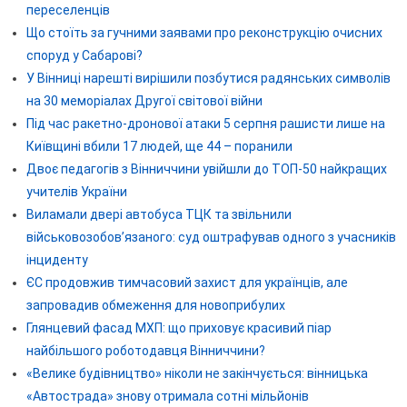
переселенців
Що стоїть за гучними заявами про реконструкцію очисних
споруд у Сабарові?
У Вінниці нарешті вирішили позбутися радянських символів
на 30 меморіалах Другої світової війни
Під час ракетно-дронової атаки 5 серпня рашисти лише на
Київщині вбили 17 людей, ще 44 – поранили
Двоє педагогів з Вінниччини увійшли до ТОП-50 найкращих
учителів України
Виламали двері автобуса ТЦК та звільнили
військовозобов’язаного: суд оштрафував одного з учасників
інциденту
ЄС продовжив тимчасовий захист для українців, але
запровадив обмеження для новоприбулих
Глянцевий фасад МХП: що приховує красивий піар
найбільшого роботодавця Вінниччини?
«Велике будівництво» ніколи не закінчується: вінницька
«Автострада» знову отримала сотні мільйонів