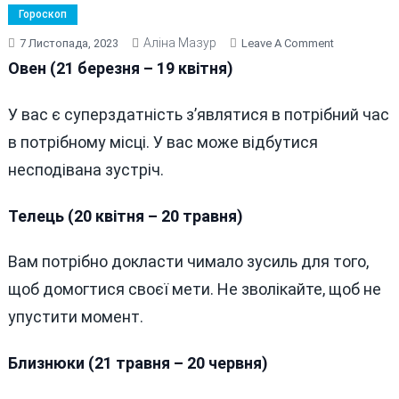
Гороскоп
Аліна Мазур
On
7 Листопада, 2023
Leave A Comment
ГОРОСКОП
Овен (21 березня – 19 квітня)
НА
7
У вас є суперздатність з’являтися в потрібний час
ЛИСТОПАД
в потрібному місці. У вас може відбутися
2023
РОКУ
несподівана зустріч.
Телець (20 квітня – 20 травня)
Вам потрібно докласти чимало зусиль для того,
щоб домогтися своєї мети. Не зволікайте, щоб не
упустити момент.
Близнюки (21 травня – 20 червня)