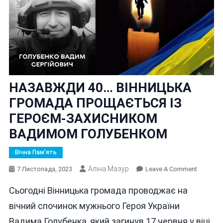
НАЗАВЖДИ 40… ВІННИЦЬКА
ГРОМАДА ПРОЩАЄТЬСЯ ІЗ
ГЕРОЄМ-ЗАХИСНИКОМ
ВАДИМОМ ГОЛУБЕНКОМ
Вічна Пам'ять
Аліна Мазур
On
7 Листопада, 2023
Leave A Comment
НАЗАВ
Сьогодні Вінницька громада проводжає на
40… ВІН
ГРОМАД
вічний спочинок мужнього Героя України
ПРОЩАЄ
Вадима Голубенка, який загинув 17 червня у віці