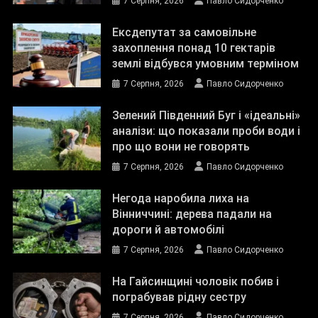
7 Серпня, 2026
Павло Сидорченко
Ексдепутат за самовільне
захоплення понад 10 гектарів
землі відбувся умовним терміном
7 Серпня, 2026
Павло Сидорченко
Зелений Південний Буг і «ідеальні»
аналізи: що показали проби води і
про що вони не говорять
7 Серпня, 2026
Павло Сидорченко
Негода наробила лиха на
Вінниччині: дерева падали на
дороги й автомобілі
7 Серпня, 2026
Павло Сидорченко
На Гайсинщині чоловік побив і
пограбував рідну сестру
7 Серпня, 2026
Павло Сидорченко