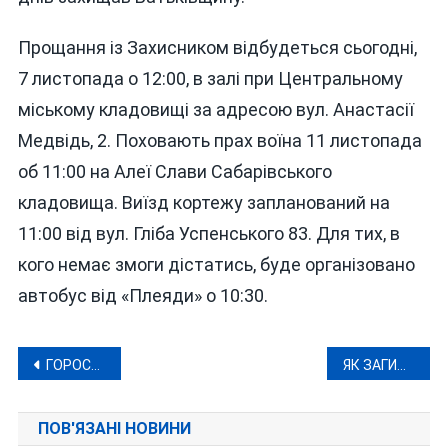
Прощання із Захисником відбудеться сьогодні,
7 листопада о 12:00, в залі при Центральному
міському кладовищі за адресою вул. Анастасії
Медвідь, 2. Поховають прах воїна 11 листопада
об 11:00 на Алеї Слави Сабарівського
кладовища. Виїзд кортежу запланований на
11:00 від вул. Гліба Успенського 83. Для тих, в
кого немає змоги дістатись, буде організовано
автобус від «Плеяди» о 10:30.
Навігація
ГОРОСКОП НА 7 ЛИСТОПАДА 2023 РОКУ
ЯК ЗАГИНУВ ПОМІЧНИК ГОЛОВНОКОМАНДУВАЧА ВАЛЕРІЯ ЗАЛУЖНОГО
записів
ПОВ'ЯЗАНІ НОВИНИ