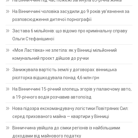
На Вінниччині під час пожежі загинула 85-річна жінка
На Вінниччині чоловіка засудили до 9 років ув’язнення за
розповсюдження дитячої порнографії
Застава 6 мільйонів: що відомо про кримінальну справу
Ольги Стефанішиної
«Моя Ластівка» не злетіла: як у Вінниці мільйонний
комунальний проєкт дійшов до ручки
Занижувала вартість землі у договорах: вінницька
рієлторка відшкодувала понад 4,6 млн грн
На Вінниччині 15-річний хлопець згорів у палаючому авто,
а 19-річного водія розчавив автопоїзд
Нова підозра екскомандувачу логістики Повітряних Сил:
серед прихованого майна — квартири у Вінниці
Вінниччина увійшла до сімки регіонів із найбільшими
доходами від майнового податку