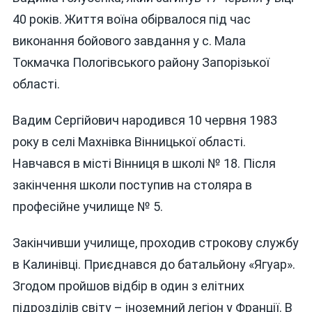
ІЗ
40 років. Життя воїна обірвалося під час
ГЕРОЄМ
ЗАХИСН
виконання бойового завдання у с. Мала
ВАДИМ
Токмачка Пологівського району Запорізької
ГОЛУБЕ
області.
Вадим Сергійович народився 10 червня 1983
року в селі Махнівка Вінницької області.
Навчався в місті Вінниця в школі № 18. Після
закінчення школи поступив на столяра в
професійне училище № 5.
Закінчивши училище, проходив строкову службу
в Калинівці. Приєднався до батальйону «Ягуар».
Згодом пройшов відбір в один з елітних
підрозділів світу – іноземний легіон у Франції. В