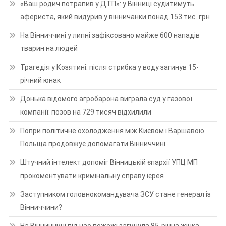
«Ваш родич потрапив у ДТП»: у Вінниці судитимуть
афериста, який видурив у вінничанки понад 153 тис. грн
На Вінниччині у липні зафіксовано майже 600 нападів
тварин на людей
Трагедія у Козятині: після стрибка у воду загинув 15-
річний юнак
Донька відомого агробарона виграла суд у газової
компанії: позов на 729 тисяч відхилили
Попри політичне охолодження між Києвом і Варшавою
Польща продовжує допомагати Вінниччині
Штучний інтелект допоміг Вінницькій єпархії УПЦ МП
прокоментувати кримінальну справу ієрея
Заступником головнокомандувача ЗСУ стане генерал із
Вінниччини?