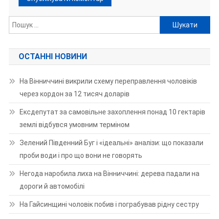
Пошук:
ОСТАННІ НОВИНИ
На Вінниччині викрили схему переправлення чоловіків
через кордон за 12 тисяч доларів
Ексдепутат за самовільне захоплення понад 10 гектарів
землі відбувся умовним терміном
Зелений Південний Буг і «ідеальні» аналізи: що показали
проби води і про що вони не говорять
Негода наробила лиха на Вінниччині: дерева падали на
дороги й автомобілі
На Гайсинщині чоловік побив і пограбував рідну сестру