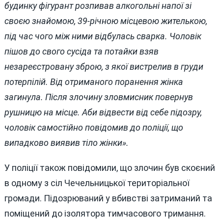
будинку фігурант розпивав алкогольні напої зі
своєю знайомою, 39-річною місцевою жителькою,
під час чого між ними відбулась сварка. Чоловік
пішов до свого сусіда та потайки взяв
незареєстровану зброю, з якої вистрелив в груди
потерпілій. Від отриманого поранення жінка
загинула. Після злочину зловмисник повернув
рушницю на місце. Аби відвести від себе підозру,
чоловік самостійно повідомив до поліції, що
випадково виявив тіло жінки».
У поліції також повідомили, що злочин був скоєний
в одному з сіл Чечельницької територіальної
громади. Підозрюваний у вбивстві затриманий та
поміщений до ізолятора тимчасового тримання.