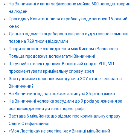
На Вінниччині у липні зафіксовано майже 600 нападів тварин
на людей
Трагедія у Козятині: після стрибка у воду загинув 15-річний
юнак
Донька відомого агробарона виграла суд у газової компанії:
позов на 729 тисяч відхилили
Попри політичне охолодження між Києвом і Варшавою
Польща продовжує допомагати Вінниччині
Штучний інтелект допоміг Вінницькій єпархії УПЦ МП
прокоментувати кримінальну справу ієрея
Заступником головнокомандувача ЗСУ стане генерал із
Вінниччини?
На Вінниччині під час пожежі загинула 85-річна жінка
На Вінниччині чоловіка засудили до 9 років ув’язнення за
розповсюдження дитячої порнографії
Застава 6 мільйонів: що відомо про кримінальну справу
Ольги Стефанішиної
«Моя Ластівка» не злетіла: як у Вінниці мільйонний