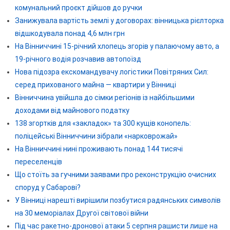
комунальний проєкт дійшов до ручки
Занижувала вартість землі у договорах: вінницька рієлторка
відшкодувала понад 4,6 млн грн
На Вінниччині 15-річний хлопець згорів у палаючому авто, а
19-річного водія розчавив автопоїзд
Нова підозра екскомандувачу логістики Повітряних Сил:
серед прихованого майна — квартири у Вінниці
Вінниччина увійшла до сімки регіонів із найбільшими
доходами від майнового податку
138 згортків для «закладок» та 300 кущів конопель:
поліцейські Вінниччини зібрали «нарковрожай»
На Вінниччині нині проживають понад 144 тисячі
переселенців
Що стоїть за гучними заявами про реконструкцію очисних
споруд у Сабарові?
У Вінниці нарешті вирішили позбутися радянських символів
на 30 меморіалах Другої світової війни
Під час ракетно-дронової атаки 5 серпня рашисти лише на