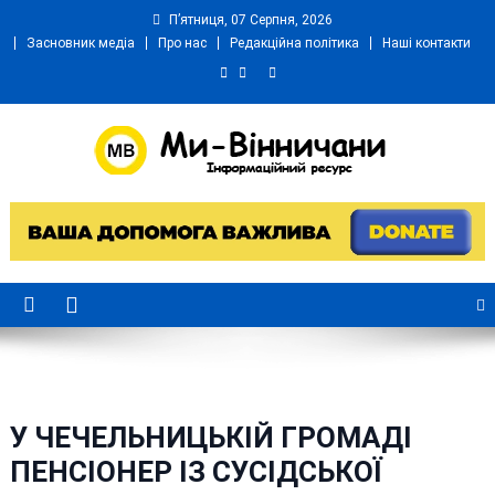
Skip
П’ятниця, 07 Серпня, 2026
to
Засновник медіа
Про нас
Редакційна політика
Наші контакти
content
Ми Вінничани
Незалежний інформаційний портал Вінничини
У ЧЕЧЕЛЬНИЦЬКІЙ ГРОМАДІ
ПЕНСІОНЕР ІЗ СУСІДСЬКОЇ