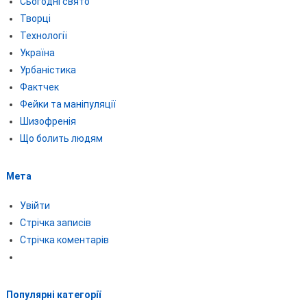
Сьогодні свято
Творці
Технології
Україна
Урбаністика
Фактчек
Фейки та маніпуляції
Шизофренія
Що болить людям
Мета
Увійти
Стрічка записів
Стрічка коментарів
Популярні категорії