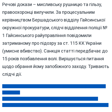
Речові докази – мисливську рушницю та гільзу,
правоохоронці вилучили. За процесуальним
керівництвом Бершадського відділу Гайсинської
окружної прокуратури, слідчі відділення поліції №
1 Гайсинського райуправління повідомили
затриманому про підозру за ст. 115 КК України
(умисне вбивство). Санкція статті передбачає до
15 років позбавлення волі. Вирішується питання
щодо обрання йому запобіжного заходу. Тривають
слідчі дії.
ДЕНЬ ПРАПОРА, ВІННИЦЯ, ЄВРОПЕЙСЬКА ПЛОЩА (фото-відео-
Навігація
репортаж)
записів
КУРСЬКИЙ СИНДРОМ: МІНОСВІТИ ДИВНО СПРОСТУВАЛО
СВОГО ПОСАДОВЦЯ ВИННИЦЬКОГО (який зовсім не вінницький)