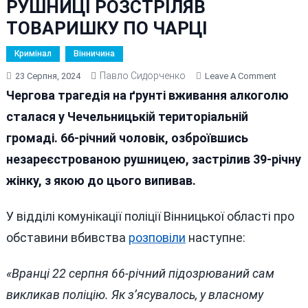
РУШНИЦІ РОЗСТРІЛЯВ
ТОВАРИШКУ ПО ЧАРЦІ
Кримінал
Вінничина
Павло Сидорченко
On
23 Серпня, 2024
Leave A Comment
У
Чергова трагедія на ґрунті вживання алкоголю
ЧЕЧЕЛ
сталася у Чечельницькій територіальній
ГРОМА
громаді. 66-річний чоловік, озброївшись
ПЕНСІО
ІЗ
незареєстрованою рушницею, застрілив 39-річну
СУСІДС
жінку, з якою до цього випивав.
РУШНИ
РОЗСТР
У відділі комунікації поліції Вінницької області про
ТОВАР
ПО
обставини вбивства
розповіли
наступне:
ЧАРЦІ
«Вранці 22 серпня 66-річний підозрюваний сам
викликав поліцію. Як з’ясувалось, у власному