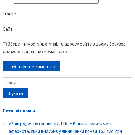
Email
*
Сайт
Зберегти моє ім'я, e-mail, та адресу сайту в цьому браузері
для моїх подальших коментарів.
Пошук:
Останні новини
«Ваш родич потрапив у ДТП»: у Вінниці судитимуть
афериста, який видурив у вінничанки понад 153 тис. грн