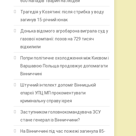
600 нападів тварин на людей
Трагедія у Козятині: після стрибка у воду
загинув 15-річний юнак
Донька відомого агробарона виграла суд у
газової компанії: позов на 729 тисяч
відхилили
Попри політичне охолодження між Києвом і
Варшавою Польща продовжує допомагати
Вінниччині
Штучний інтелект допоміг Вінницькій
єпархії УПЦ МП прокоментувати
кримінальну справу ієрея
Заступником головнокомандувача ЗСУ
стане генерал із Вінниччини?
На Вінниччині під час пожежі загинула 85-