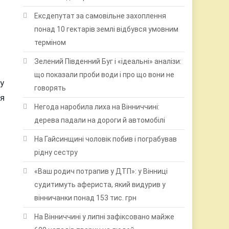
Ексдепутат за самовільне захоплення
я
понад 10 гектарів землі відбувся умовним
терміном
Зелений Південний Буг і «ідеальні» аналізи:
що показали проби води і про що вони не
у
говорять
ня
Негода наробила лиха на Вінниччині:
дерева падали на дороги й автомобілі
На Гайсинщині чоловік побив і пограбував
рідну сестру
«Ваш родич потрапив у ДТП»: у Вінниці
судитимуть афериста, який видурив у
вінничанки понад 153 тис. грн
На Вінниччині у липні зафіксовано майже