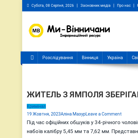
Skip
Субота, 08 Серпня, 2026
Засновник медіа
Про нас
to
content
Ми Вінничани
Незалежний інформаційний портал Вінничини
Розслідування
Вінниця
Україна
Св
ЖИТЕЛЬ З ЯМПОЛЯ ЗБЕРІГА
Кримінал
on
19 Жовтня, 2023
Аліна Мазур
Leave a Comment
ЖИТЕЛ
Під час офіційних обшуків у 34-річного чоло
З
набоїв калібру 5,45 мм та 7,62 мм. Предста
ЯМПОЛ