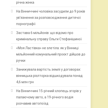
річна жінка
На Вінниччині чоловіка засудили до 9 років
ув’язнення за розповсюдження дитячої
порнографії
Застава 6 мільйонів: що відомо про
кримінальну справу Ольги Стефанішиної
«Моя Ластівка» не злетіла: як у Вінниці
мільйонний комунальний проєкт дійшов до
ручки
Занижувала вартість землі у договорах:
вінницька рієлторка відшкодувала понад
4,6 млн грн
На Вінниччині 15-річний хлопець згорів у
палаючому авто, а 19-річного водія
розчавив автопоїзд