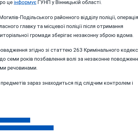
Про це
інформує
ГУНП у Вінницькій області.
АВ
ННУ
Могилів-Подільського районного відділу поліції, операці
асного главку та місцевої поліції після отримання
риторіальної громади зберігає незаконну зброю вдома.
ровадження згідно зі статтею 263 Кримінального кодекс
 до семи років позбавлення волі за незаконне поводжен
ими речовинами.
предметів зараз знаходиться під слідчим контролем і
 ТА НАСЛІДКИ
ЮВАННЯ ЗА СТАНОМ ЯЗИКА