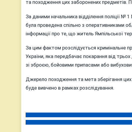
та походження цих заборонених предметів. 
ЗБЕРІГ
НЕЗАКО
За даними начальника відділення поліції № 1 
ЗБРОЮ
була проведена спільно з оперативниками обл
ТА
інформації про те, що житель Ямпільської те
НАБОЇ
За цим фактом розслідується кримінальне п
України, яка передбачає покарання від трьох
зі зброєю, бойовими припасами або вибухов
Джерело походження та мета зберігання цих 
буде вивчено в рамках розслідування.
НАПАД ОХОРОНЦЯ НА СПЛЯЧОГО КОЛЕГУ: ПОДРОБИЦІ
Навігація
ЛІКАР У ВАШОМУ РОТІ: ЯК ДІАГНОСТУВАТИ ЗАХВОР
записів