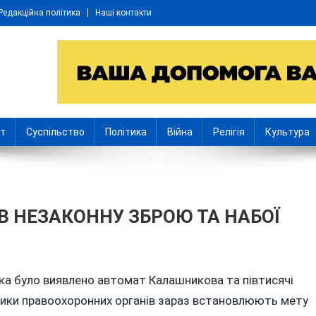
Редакційна політика
Наші контакти
іт
Суспільство
Політика
Війна
Релігія
Культура
В НЕЗАКОННУ ЗБРОЮ ТА НАБОЇ
Ь
віка було виявлено автомат Калашникова та півтисячі
вники правоохоронних органів зараз встановлюють мету
Я