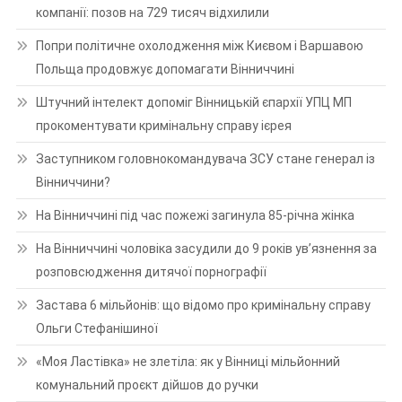
компанії: позов на 729 тисяч відхилили
Попри політичне охолодження між Києвом і Варшавою
Польща продовжує допомагати Вінниччині
Штучний інтелект допоміг Вінницькій єпархії УПЦ МП
прокоментувати кримінальну справу ієрея
Заступником головнокомандувача ЗСУ стане генерал із
Вінниччини?
На Вінниччині під час пожежі загинула 85-річна жінка
На Вінниччині чоловіка засудили до 9 років ув’язнення за
розповсюдження дитячої порнографії
Застава 6 мільйонів: що відомо про кримінальну справу
Ольги Стефанішиної
«Моя Ластівка» не злетіла: як у Вінниці мільйонний
комунальний проєкт дійшов до ручки