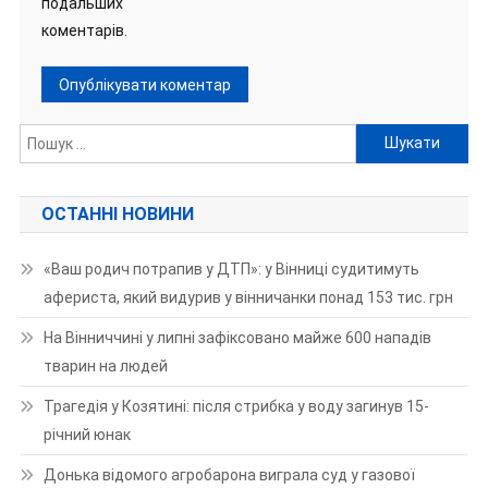
подальших
коментарів.
Пошук:
ОСТАННІ НОВИНИ
«Ваш родич потрапив у ДТП»: у Вінниці судитимуть
афериста, який видурив у вінничанки понад 153 тис. грн
На Вінниччині у липні зафіксовано майже 600 нападів
тварин на людей
Трагедія у Козятині: після стрибка у воду загинув 15-
річний юнак
Донька відомого агробарона виграла суд у газової