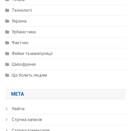
Технології
Україна
Урбаністика
Фактчек
Фейки та маніпуляції
Шизофренія
Що болить людям
МЕТА
Увійти
Стрічка записів
Стрічка коментарів