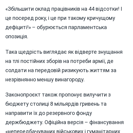
«Збільшити оклад працівників на 44 відсотки! І
це посеред року, і це при такому кричущому
дефіциті!» – обурюється парламентська
опозиція.
Така щедрість виглядає як відверте знущання
на тлі постійних зборів на потреби армії, де
солдати на передовій ризикують життям за
незрівнянно меншу винагороду.
Законопроєкт також пропонує вилучити з
бюджету столиці 8 мільярдів гривень та
направити їх до резервного фонду
держбюджету. Офіційна версія – фінансування
«непередбачуваних військових і гуманітарних