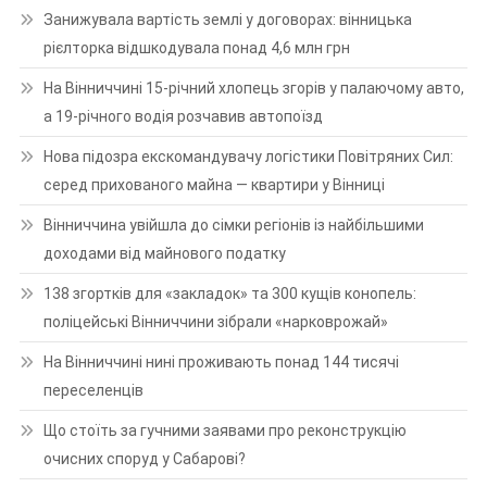
Занижувала вартість землі у договорах: вінницька
рієлторка відшкодувала понад 4,6 млн грн
На Вінниччині 15-річний хлопець згорів у палаючому авто,
а 19-річного водія розчавив автопоїзд
Нова підозра екскомандувачу логістики Повітряних Сил:
серед прихованого майна — квартири у Вінниці
Вінниччина увійшла до сімки регіонів із найбільшими
доходами від майнового податку
138 згортків для «закладок» та 300 кущів конопель:
поліцейські Вінниччини зібрали «нарковрожай»
На Вінниччині нині проживають понад 144 тисячі
переселенців
Що стоїть за гучними заявами про реконструкцію
очисних споруд у Сабарові?