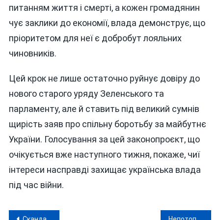
питанням життя і смерті, а кожен громадянин
чує заклики до економії, влада демонструє, що
пріоритетом для неї є добробут лояльних
чиновників.
Цей крок не лише остаточно руйнує довіру до
нового старого уряду Зеленського та
парламенту, але й ставить під великий сумнів
щирість заяв про спільну боротьбу за майбутнє
України. Голосування за цей законопроєкт, що
очікується вже наступного тижня, покаже, чиї
інтереси насправді захищає українська влада
під час війни.
Навігація
Скандал навколо матюків у піснях не завадив «Курган & Agregat» зібрати у Вінниці гроші для армії
Непотоплюваний «каменяр» Вінниччини знову при ділі: нова афера на мільйони