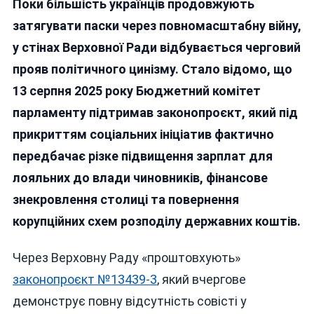
Поки більшість українців продовжують
Оклади
Під
затягувати паски через повномасштабну війну,
Час
у стінах Верховної Ради відбувається черговий
Війни:
прояв політичного цинізму. Стало відомо, що
Моновлада
Готує
13 серпня 2025 року Бюджетний комітет
450
парламенту підтримав законопроєкт, який під
Тисяч
прикриттям соціальних ініціатив фактично
Зарплати
Для
передбачає різке підвищення зарплат для
Подруги
лояльних до влади чиновників, фінансове
Родини
знекровлення столиці та повернення
Зеленських?
корупційних схем розподілу державних коштів.
Через Верховну Раду «проштовхують»
законопроєкт №13439-3
, який вчергове
демонструє повну відсутність совісті у