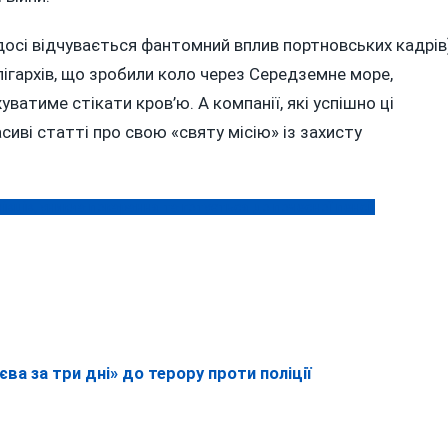
осі відчувається фантомний вплив портновських кадрів
ігархів, що зробили коло через Середземне море,
атиме стікати кров’ю. А компанії, які успішно ці
сиві статті про свою «святу місію» із захисту
вців, уникла покарання та готується до почесної пенсії
ва за три дні» до терору проти поліції