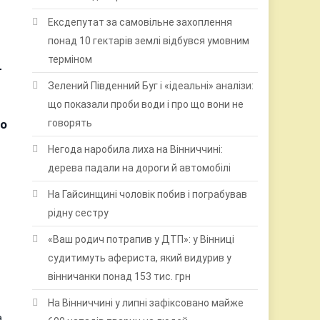
Ексдепутат за самовільне захоплення
понад 10 гектарів землі відбувся умовним
терміном
-
Зелений Південний Буг і «ідеальні» аналізи:
що показали проби води і про що вони не
то
говорять
Негода наробила лиха на Вінниччині:
дерева падали на дороги й автомобілі
На Гайсинщині чоловік побив і пограбував
рідну сестру
«Ваш родич потрапив у ДТП»: у Вінниці
судитимуть афериста, який видурив у
вінничанки понад 153 тис. грн
На Вінниччині у липні зафіксовано майже
а