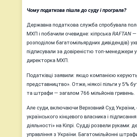
Чому податкова пішла до суду і програла?
Державна податкова служба спробувала пола
МХП і побачили очевидне: кіпрська
RAFTAN
— 
розподілом багатомільярдних дивідендів) ухв
підписували за довіреністю топ-менеджери у
директорка МХП.
Податківці заявили: якщо компанією керують 
представництво». Отже, ніякої пільги у 5% б
та штрафи — загалом 766 мільйонів гривень.
Але суди, включаючи Верховний Суд України, 
українського кінцевого власника і підписання
діяльності» на Кіпрі. Судді розвели руками:
управління з України. Багатомільйонні штрафи