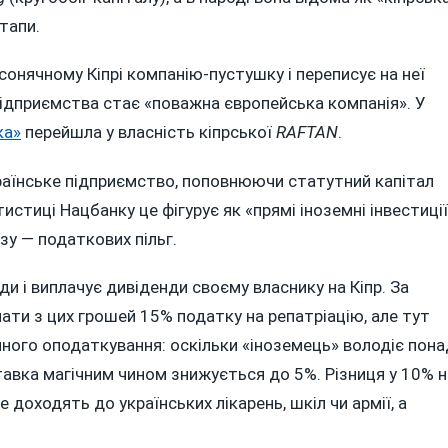
тапи.
сонячному Кіпрі компанію-пустушку і переписує на неї
підприємства стає «поважна європейська компанія». У
ка»
перейшла у власність кіпрської
RAFTAN
.
країнське підприємство, поповнюючи статутний капітал
истиці Нацбанку це фігурує як «прямі іноземні інвестиції
изу — податкових пільг.
и і виплачує дивіденди своєму власнику на Кіпр. За
ти з цих грошей 15% податку на репатріацію, але тут
йного оподаткування: оскільки «іноземець» володіє пона
ставка магічним чином знижується до 5%. Різниця у 10% н
 доходять до українських лікарень, шкіл чи армії, а