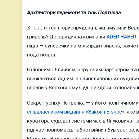
Архітектори перемоги та тінь Портнова
Хто ж ті генії юриспруденції, які змусили Ве
гривень? Це юридична компанія
ADER HABER
.
ніша — суперечки на мільярди гривень, захис
податкової.
Головним обличчям, керуючим партнером та 
вважається одним із найвпливовіших судових
справи у Верховному Суді завдяки колосальни
Секрет успіху Петренка — у його політичному 
співвласником видання «Закон і Бізнес»
, яке
куратора судової системи часів Януковича та
під час повномасштабної війни і був застрел
Мадриді. Видання «Закон і Бізнес» регулярно