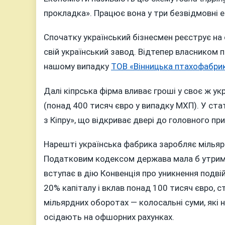
прокладка». Працює вона у три безвідмовні е
Спочатку український бізнесмен реєструє на 
свій український завод. Відтепер власником 
нашому випадку
ТОВ «Вінницька птахофабри
Далі кіпрська фірма вливає гроші у своє ж у
(понад 400 тисяч євро у випадку МХП). У стат
з Кіпру», що відкриває двері до головного пр
Нарешті українська фабрика заробляє мільярд
Податковим кодексом держава мала б утрима
вступає в дію Конвенція про уникнення подві
20% капіталу і вклав понад 100 тисяч євро, 
мільярдних оборотах — колосальні суми, які не
осідають на офшорних рахунках.