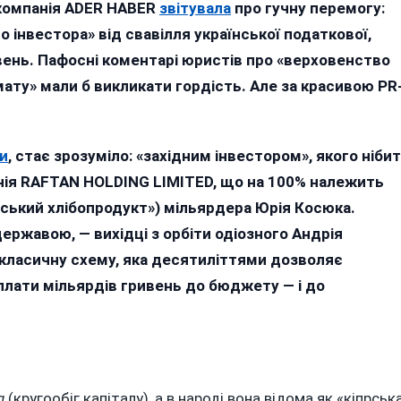
артнери
компанія ADER HABER
звітувала
про гучну перемогу:
астреленого
 інвестора» від свавілля української податкової,
ортнова
вень. Пафосні коментарі юристів про «верховенство
ідсудили
мату» мали б викликати гордість. Але за красивою PR
66
ільйонів
ля
ви
, стає зрозуміло: «західним інвестором», якого ніби
ільярдера
анія RAFTAN HOLDING LIMITED, що на 100% належить
осюка
ський хлібопродукт») мільярдера Юрія Косюка.
ержавою, — вихідці з орбіти одіозного Андрія
класичну схему, яка десятиліттями дозволяє
плати мільярдів гривень до бюджету — і до
.
g
(кругообіг капіталу), а в народі вона відома як «кіпрськ