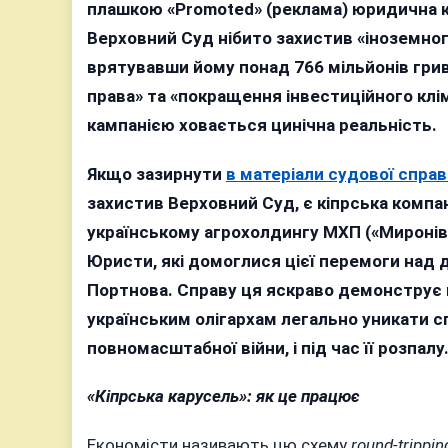
п
плашкою «Promoted» (реклама) юридична 
з
Верховний Суд нібито захистив «іноземного
П
врятувавши йому понад 766 мільйонів гри
в
права» та «покращення інвестиційного клі
7
кампанією ховається цинічна реальність.
м
д
Якщо зазирнути
в матеріали судової спра
м
захистив Верховний Суд, є кіпрська комп
К
українському агрохолдингу МХП («Миронів
Юристи, які домоглися цієї перемоги над д
Портнова. Справу ця яскраво демонструє 
українським олігархам легально уникати с
повномасштабної війни, і під час її розпалу
«Кіпрська карусель»: як це працює
Економісти називають цю схему
round-trippin