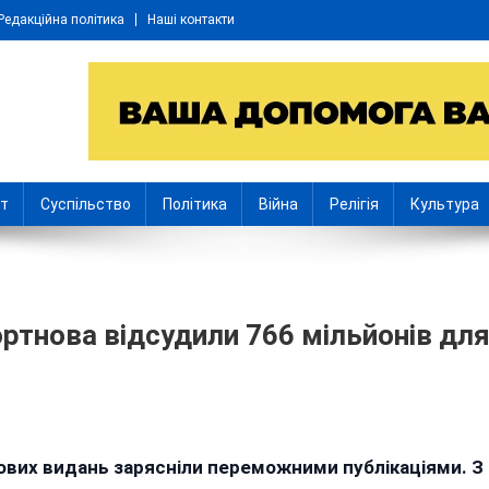
Редакційна політика
Наші контакти
іт
Суспільство
Політика
Війна
Релігія
Культура
ртнова відсудили 766 мільйонів дл
n
к
лових видань зарясніли переможними публікаціями. З