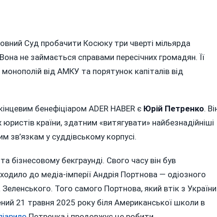
рховний Суд пробачити Косюку три чверті мільярда
 Вона не займається справами пересічних громадян. Її
т монополій від АМКУ та порятунок капіталів від
кінцевим бенефіціаром ADER HABER є
Юрій Петренко
. Ві
 юристів країни, здатним «витягувати» найбезнадійніші
м зв’язкам у суддівському корпусі.
та бізнесовому бекграунді. Свого часу він був
 входило до медіа-імперії Андрія Портнова — одіозного
 Зеленського. Того самого Портнова, який втік з України
ений 21 травня 2025 року біля Американської школи в
піарило
Петренка і продовжує це робити.