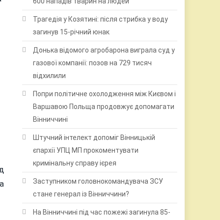
600 нападів тварин на людей
Трагедія у Козятині: після стрибка у воду
загинув 15-річний юнак
Донька відомого агробарона виграла суд у
газової компанії: позов на 729 тисяч
відхилили
Попри політичне охолодження між Києвом і
Варшавою Польща продовжує допомагати
Вінниччині
Штучний інтелект допоміг Вінницькій
єпархії УПЦ МП прокоментувати
кримінальну справу ієрея
д
Заступником головнокомандувача ЗСУ
а
стане генерал із Вінниччини?
На Вінниччині під час пожежі загинула 85-