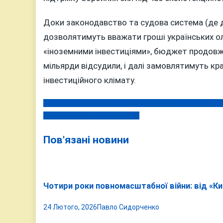
Доки законодавство та судова система (де д
дозволятимуть вважати гроші українських ол
«іноземними інвестиціями», бюджет продовжув
мільярди відсудили, і далі замовлятимуть кра
інвестиційного клімату.
Колишня вінницька суддя, що кидала за ґрати майдані
Навігація
Леся Українка та Вінниччина
записів
Пов'язані новини
Чотири роки повномасштабної війни: від «Киє
24 Лютого, 2026
Павло Сидорченко