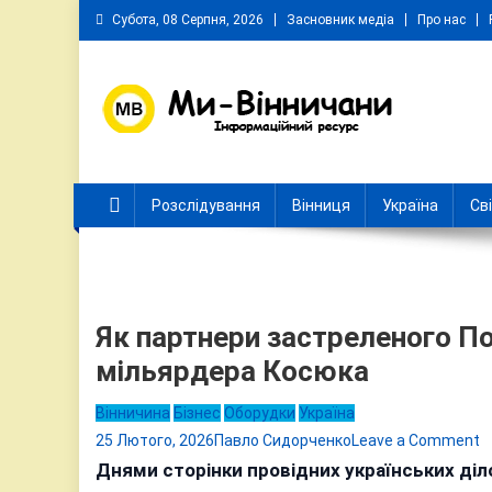
Skip
Субота, 08 Серпня, 2026
Засновник медіа
Про нас
to
content
Ми Вінничани
Незалежний інформаційний портал Вінничини
Розслідування
Вінниця
Україна
Св
Як партнери застреленого По
мільярдера Косюка
Вінничина
Бізнес
Оборудки
Україна
o
25 Лютого, 2026
Павло Сидорченко
Leave a Comment
Я
Днями сторінки провідних українських ді