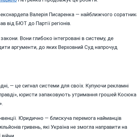
 екснардепа Валерія Писаренка — найближчого соратник
ав від БЮТ до Партії регіонів.
закони. Вони глибоко інтегровані в систему, де
дити аргументи, до яких Верховний Суд напрочуд
дні, — це сигнал системи для своїх. Купуючи рекламні
й правді», юристи запаковують утримання грошей Косюка
».
венції. Юридично — блискуча перемога найманців
ільйонів гривень, які Україна не змогла направити на
 війни.