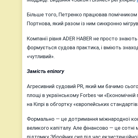
Більше того, Петренко працював помічником
Портнова, який разом із ним синхронно мігрув
Компанії рівня ADER HABER не просто знають 
формується судова практика, і вміють знахо
«чутливий».
Замість епілогу
Агресивний судовий PR, який ми бачимо сього
площі в українському Forbes чи «Економічні
на Кіпрі в обгортку «європейських стандартів
Формально — це дотримання міжнародної кон
великого капіталу. Але фінансово — це сотні м
підтрмку Збройних сил під час екзистенційної