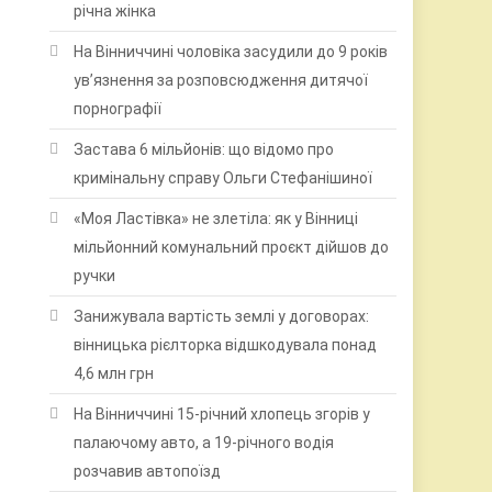
річна жінка
На Вінниччині чоловіка засудили до 9 років
ув’язнення за розповсюдження дитячої
порнографії
Застава 6 мільйонів: що відомо про
кримінальну справу Ольги Стефанішиної
«Моя Ластівка» не злетіла: як у Вінниці
мільйонний комунальний проєкт дійшов до
ручки
ю
Занижувала вартість землі у договорах:
вінницька рієлторка відшкодувала понад
4,6 млн грн
На Вінниччині 15-річний хлопець згорів у
палаючому авто, а 19-річного водія
розчавив автопоїзд