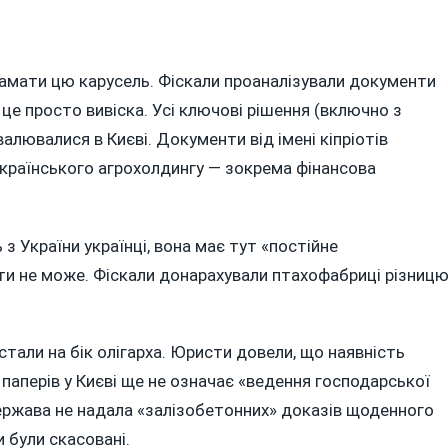
мати цю карусель. Фіскали проаналізували документи
це просто вивіска. Усі ключові рішення (включно з
алювалися в Києві. Документи від імені кіпріотів
країнського агрохолдингу — зокрема фінансова
з України українці, вона має тут «постійне
ути не може. Фіскали донарахували птахофабриці різниц
стали на бік олігарха. Юристи довели, що наявність
 паперів у Києві ще не означає «ведення господарської
 держава не надала «залізобетонних» доказів щоденного
 були скасовані.