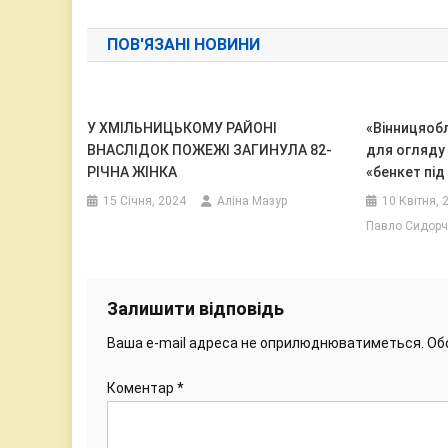
записів
ПОВ'ЯЗАНІ НОВИНИ
У ХМІЛЬНИЦЬКОМУ РАЙОНІ
«Вінницяоб
ВНАСЛІДОК ПОЖЕЖІ ЗАГИНУЛА 82-
для огляду 
РІЧНА ЖІНКА
«бенкет під
15 Січня, 2024
Аліна Мазур
10 Квітня, 
Павло Сидорч
Залишити відповідь
Ваша e-mail адреса не оприлюднюватиметься.
Об
Коментар
*