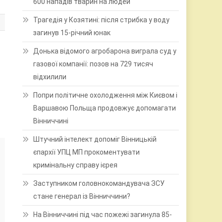
600 нападів тварин на людей
Трагедія у Козятині: після стрибка у воду
загинув 15-річний юнак
Донька відомого агробарона виграла суд у
газової компанії: позов на 729 тисяч
відхилили
Попри політичне охолодження між Києвом і
Варшавою Польща продовжує допомагати
Вінниччині
Штучний інтелект допоміг Вінницькій
єпархії УПЦ МП прокоментувати
кримінальну справу ієрея
Заступником головнокомандувача ЗСУ
стане генерал із Вінниччини?
На Вінниччині під час пожежі загинула 85-