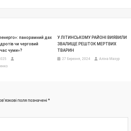
ленерго»: панорамний дах
У ЛІТИНСЬКОМУ РАЙОНІ ВИЯВИЛИ
дротів чи черговий
ЗВАЛИЩЕ РЕШТОК МЕРТВИХ
 час чуми»?
ТВАРИН
2025
27 Березня, 2024
Аліна Мазур
енко
ов’язкові поля позначені
*