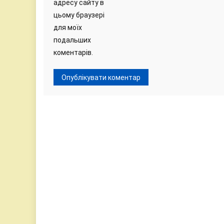
адресу сайту в
цьому браузері
для моїх
подальших
коментарів.