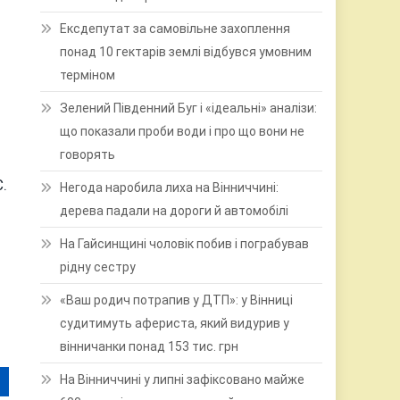
Ексдепутат за самовільне захоплення
понад 10 гектарів землі відбувся умовним
терміном
Зелений Південний Буг і «ідеальні» аналізи:
що показали проби води і про що вони не
говорять
.
Негода наробила лиха на Вінниччині:
дерева падали на дороги й автомобілі
На Гайсинщині чоловік побив і пограбував
рідну сестру
«Ваш родич потрапив у ДТП»: у Вінниці
судитимуть афериста, який видурив у
вінничанки понад 153 тис. грн
На Вінниччині у липні зафіксовано майже