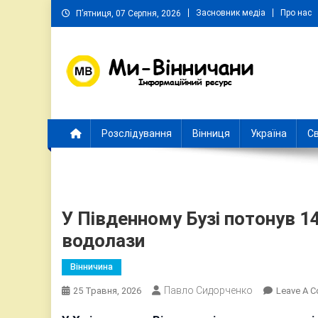
Skip
Засновник медіа
Про нас
П’ятниця, 07 Серпня, 2026
to
content
Ми Вінничани
Незалежний інформаційний портал Вінничини
Розслідування
Вінниця
Україна
Св
У Південному Бузі потонув 14
водолази
Вінничина
Павло Сидорченко
25 Травня, 2026
Leave A 