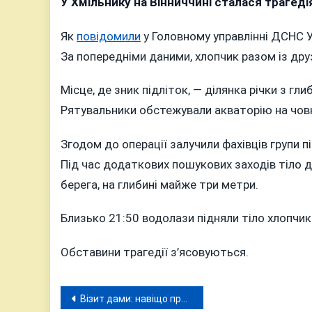
У Хмільнику на Вінниччині сталася трагедія
Як
повідомили
у Головному управлінні ДСНС Ук
За попередніми даними, хлопчик разом із друз
Місце, де зник підліток, — ділянка річки з г
Рятувальники обстежували акваторію на човн
Згодом до операції залучили фахівців групи 
Під час додаткових пошукових заходів тіло д
берега, на глибині майже три метри.
Близько 21:50 водолази підняли тіло хлопчик
Обставини трагедії з’ясовуються.
Навігація
Візит дами: навіщо прем’єр-міністерка Свириденко приїздила до Вінниці