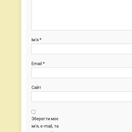
Ім'я
*
Email
*
Сайт
Зберегти моє
ім'я, e-mail, та