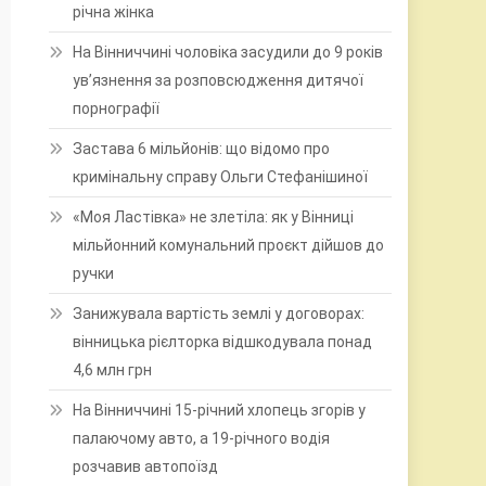
річна жінка
На Вінниччині чоловіка засудили до 9 років
ув’язнення за розповсюдження дитячої
порнографії
Застава 6 мільйонів: що відомо про
кримінальну справу Ольги Стефанішиної
«Моя Ластівка» не злетіла: як у Вінниці
мільйонний комунальний проєкт дійшов до
ручки
Занижувала вартість землі у договорах:
вінницька рієлторка відшкодувала понад
4,6 млн грн
На Вінниччині 15-річний хлопець згорів у
палаючому авто, а 19-річного водія
розчавив автопоїзд