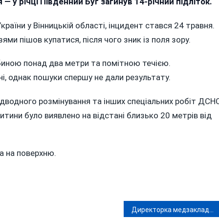
 — у річці Південний Буг загинув 14-річний підліток.
Південному
Бузі
раїни у Вінницькій області, інцидент стався 24 травня.
Потонув
14-
ями пішов купатися, після чого зник із поля зору.
Річний
Хлопчик:
либиною понад два метри та помітною течією.
Тіло
і, однак пошуки спершу не дали результату.
Знайшли
Водолази
підводного розмінування та інших спеціальних робіт ДСНС
итини було виявлено на відстані близько 20 метрів від
а на поверхню.
Директорка медзакладу у Вороновиці виписувала собі премії, приховуючи мільйонні статки?