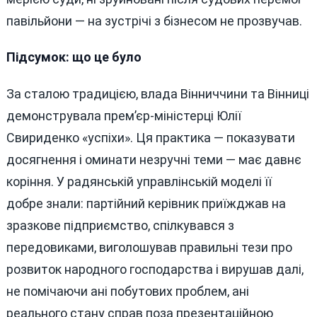
павільйони — на зустрічі з бізнесом не прозвучав.
Підсумок: що це було
За сталою традицією, влада Вінниччини та Вінниці
демонструвала прем’єр-міністерці Юлії
Свириденко «успіхи». Ця практика — показувати
досягнення і оминати незручні теми — має давнє
коріння. У радянській управлінській моделі її
добре знали: партійний керівник приїжджав на
зразкове підприємство, спілкувався з
передовиками, виголошував правильні тези про
розвиток народного господарства і вирушав далі,
не помічаючи ані побутових проблем, ані
реального стану справ поза презентаційною