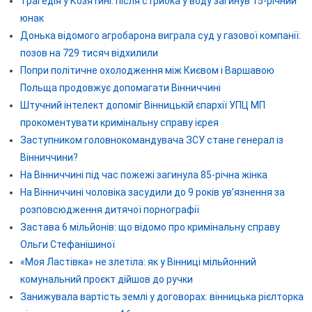
Трагедія у Козятині: після стрибка у воду загинув 15-річний
юнак
Донька відомого агробарона виграла суд у газової компанії:
позов на 729 тисяч відхилили
Попри політичне охолодження між Києвом і Варшавою
Польща продовжує допомагати Вінниччині
Штучний інтелект допоміг Вінницькій єпархії УПЦ МП
прокоментувати кримінальну справу ієрея
Заступником головнокомандувача ЗСУ стане генерал із
Вінниччини?
На Вінниччині під час пожежі загинула 85-річна жінка
На Вінниччині чоловіка засудили до 9 років ув’язнення за
розповсюдження дитячої порнографії
Застава 6 мільйонів: що відомо про кримінальну справу
Ольги Стефанішиної
«Моя Ластівка» не злетіла: як у Вінниці мільйонний
комунальний проєкт дійшов до ручки
Занижувала вартість землі у договорах: вінницька рієлторка