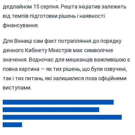
дедлайном 15 серпня. Решта ініціатив залежить
від темпів підготовки рішень і наявності
фінансування.
Для Вінниці сам факт потрапляння до порядку
денного Кабінету Міністрів має символічне
значення. Водночас для мешканців важливішою є
повна картина — як тих рішень, що були озвучені,
так і тих питань, які залишилися поза офіційними
виступами.
«Помста за Старобільськ», як привід для продовження
Навігація
масштабного російського терору проти України
записів
У Південному Бузі потонув 14-річний хлопчик: тіло знайшли
водолази