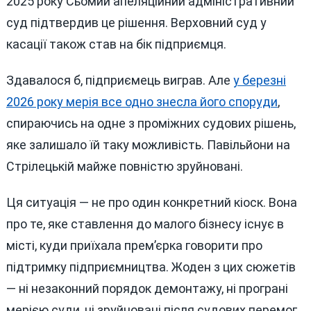
2025 року Сьомий апеляційний адміністративний
суд підтвердив це рішення. Верховний суд у
касації також став на бік підприємця.
Здавалося б, підприємець виграв. Але
у березні
2026 року мерія все одно знесла його споруди
,
спираючись на одне з проміжних судових рішень,
яке залишало їй таку можливість. Павільйони на
Стрілецькій майже повністю зруйновані.
Ця ситуація — не про один конкретний кіоск. Вона
про те, яке ставлення до малого бізнесу існує в
місті, куди приїхала прем’єрка говорити про
підтримку підприємництва. Жоден з цих сюжетів
— ні незаконний порядок демонтажу, ні програні
мерією суди, ні зруйновані після судових перемог