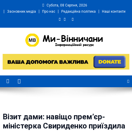
Skip
Субота, 08 Серпня, 2026
to
Засновник медіа
Про нас
Редакційна політика
Наші контакти
content
Ми Вінничани
Незалежний інформаційний портал Вінничини
Візит дами: навіщо прем’єр-
міністерка Свириденко приїздила