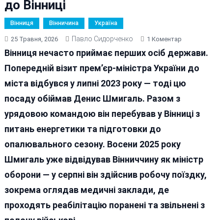
до Вінниці
Вінниця
Вінничина
Україна
Павло Сидорченко
До
25 Травня, 2026
1 Коментар
Візит
Вінниця нечасто приймає перших осіб держави.
Дами:
Попередній візит прем’єр-міністра України до
Навіщо
міста відбувся у липні 2023 року — тоді цю
Прем’єр-
Міністерка
посаду обіймав Денис Шмигаль. Разом з
Свириденко
урядовою командою він перебував у Вінниці з
Приїздила
питань енергетики та підготовки до
До
Вінниці
опалювального сезону. Восени 2025 року
Шмигаль уже відвідував Вінниччину як міністр
оборони — у серпні він здійснив робочу поїздку,
зокрема оглядав медичні заклади, де
проходять реабілітацію поранені та звільнені з