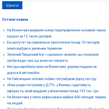
Останні новини
На Вінниччині викрили схему переправлення чоловіків через
кордон за 12 тисяч доларів
Ексдепутат за самовільне захоплення понад 10 гектарів
землі відбувся умовним терміном
Зелений Південний Буг і «ідеальні» аналізи: що показали
проби води і про що вони не говорять
Негода наробила лиха на Вінниччині: дерева падали на
дороги й автомобілі
На Гайсинщині чоловік побив і пограбував рідну сестру
«Ваш родич потрапив у ДТП»: у Вінниці судитимуть
афериста, який видурив у вінничанки понад 153 тис. грн
На Вінниччині у липні зафіксовано майже 600 нападів тварин
на людей