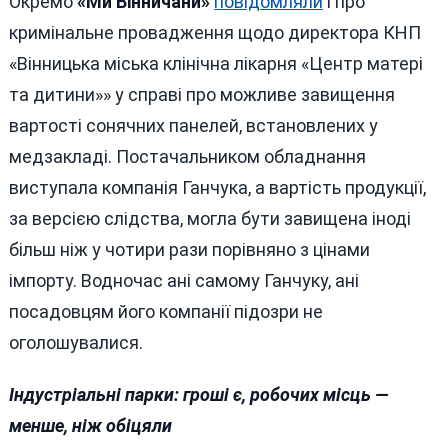
Окремо
«Ми Вінничани»
повідомляли
і про
кримінальне провадження щодо директора КНП
«Вінницька міська клінічна лікарня «Центр матері
та дитини»» у справі про можливе завищення
вартості сонячних панелей, встановлених у
медзакладі. Постачальником обладнання
виступала компанія Ганчука, а вартість продукції,
за версією слідства, могла бути завищена іноді
більш ніж у чотири рази порівняно з цінами
імпорту. Водночас ані самому Ганчуку, ані
посадовцям його компанії підозри не
оголошувалися.
Індустріальні парки: гроші є, робочих місць —
менше, ніж обіцяли