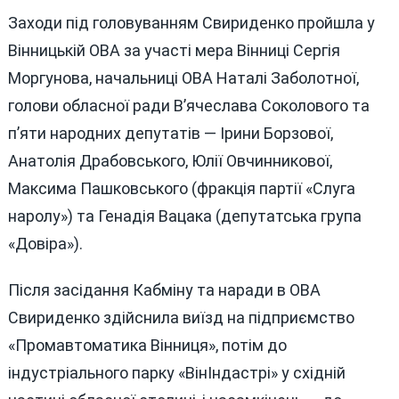
Заходи під головуванням Свириденко пройшла у
Вінницькій ОВА за участі мера Вінниці Сергія
Моргунова, начальниці ОВА Наталі Заболотної,
голови обласної ради В’ячеслава Соколового та
п’яти народних депутатів — Ірини Борзової,
Анатолія Драбовського, Юлії Овчинникової,
Максима Пашковського (фракція партії «Слуга
наролу») та Генадія Вацака (депутатська група
«Довіра»).
Після засідання Кабміну та наради в ОВА
Свириденко здійснила виїзд на підприємство
«Промавтоматика Вінниця», потім до
індустріального парку «ВінІндастрі» у східній