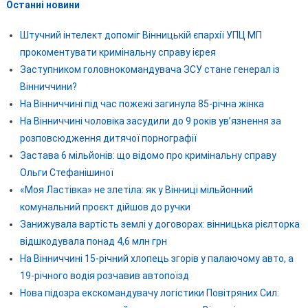
Останні новини
Штучний інтелект допоміг Вінницькій єпархії УПЦ МП
прокоментувати кримінальну справу ієрея
Заступником головнокомандувача ЗСУ стане генерал із
Вінниччини?
На Вінниччині під час пожежі загинула 85-річна жінка
На Вінниччині чоловіка засудили до 9 років ув’язнення за
розповсюдження дитячої порнографії
Застава 6 мільйонів: що відомо про кримінальну справу
Ольги Стефанішиної
«Моя Ластівка» не злетіла: як у Вінниці мільйонний
комунальний проєкт дійшов до ручки
Занижувала вартість землі у договорах: вінницька рієлторка
відшкодувала понад 4,6 млн грн
На Вінниччині 15-річний хлопець згорів у палаючому авто, а
19-річного водія розчавив автопоїзд
Нова підозра екскомандувачу логістики Повітряних Сил: