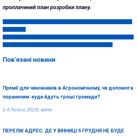
проплачений план розробки плану.
Трудові книжки в Україні потрібно оцифрувати до 10 червня: як
Навігація
це зробити
записів
Від урізаних авансів до провалу інклюзії: як запитання нардепки
Борзової відкрило у соцмережах «скриньку Пандори»
Пов'язані новини
Премії для чиновників в Агрономічному, чи допомога
пораненим: куди йдуть гроші громади?
4 Лютого, 2025
admin
ПЕРЕЛІК АДРЕС: ДЕ У ВІННИЦІ 5 ГРУДНЯ НЕ БУДЕ