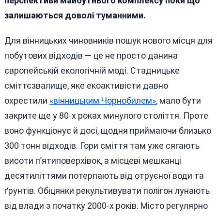
перспективи майбутнього комплексу поки що
залишаються доволі туманними.
Для вінницьких чиновників пошук нового місця для
побутових відходів — це не просто данина
європейській екологічній моді. Стадницьке
сміттєзвалище, яке екоактивісти давно
охрестили
«вінницьким Чорнобилем»
, мало бути
закрите ще у 80-х роках минулого століття. Проте
воно функціонує й досі, щодня приймаючи близько
300 тонн відходів. Гори сміття там уже сягають
висоти п’ятиповерхівок, а місцеві мешканці
десятиліттями потерпають від отруєної води та
ґрунтів. Обіцянки рекультивувати полігон лунають
від влади з початку 2000-х років. Місто регулярно