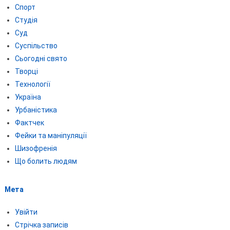
Спорт
Студія
Суд
Суспільство
Сьогодні свято
Творці
Технології
Україна
Урбаністика
Фактчек
Фейки та маніпуляції
Шизофренія
Що болить людям
Мета
Увійти
Стрічка записів