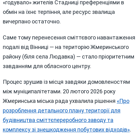
«годувало» жителів Стадниці преференціями в
обмін на їхнє терпіння, але ресурс звалища
вичерпано остаточно.
Саме тому перенесення сміттєвого навантаження
подалі від Вінниці — на територію Жмеринського
району (біля села Людавка) — стало пріоритетним
завданням для обласного центру.
Процес зрушив із місця завдяки домовленостям
між муніципалітетами. 20 лютого 2026 року
Жмеринська міська рада ухвалила рішення
«Про
розроблення детального плану території для
будівництва сміттєпереробного заводу та
комплексу зі знешкодження побутових відходів»
.