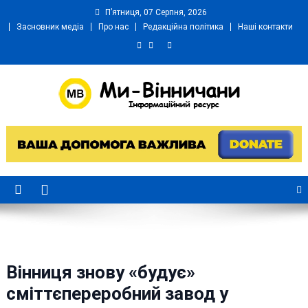
Skip
П’ятниця, 07 Серпня, 2026
to
Засновник медіа
Про нас
Редакційна політика
Наші контакти
content
Ми Вінничани
Незалежний інформаційний портал Вінничини
Вінниця знову «будує»
сміттєпереробний завод у