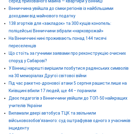
серед прихованого майна — квартири у Вінниці
Вінниччина увійшла до сімки регіонів із найбільшими
доходами від майнового податку
138 згортків для «закладок» та 300 кущів конопель:
поліцейські Вінниччини зібрали «нарковрожай»
На Вінниччині нині проживають понад 144 тисячі
переселенців
Що стоїть за гучними заявами про реконструкцію очисних
споруд у Сабарові?
У Вінниці нарешті вирішили позбутися радянських символів
на 30 меморіалах Другої світової війни
Під час ракетно-дронової атаки 5 серпня рашисти лише на
Київщині вбили 17 людей, ще 44 – поранили
Двоє педагогів з Вінниччини увійшли до ТОП-50 найкращих
учителів України
Виламали двері автобуса ТЦК та звільнили
військовозобов’язаного: суд оштрафував одного з учасників
інциденту