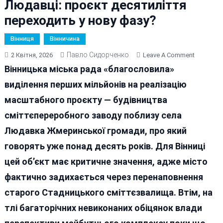
Людавці: проєкт десятиліття
переходить у нову фазу?
Вінниця
Вінничина
Павло Сидорченко
On
2 Квітня, 2026
Leave A Comment
Вінниця
Вінницька міська рада «благословила»
Знову
виділення перших мільйонів на реалізацію
«будує»
масштабного проєкту — будівництва
Сміттєпе
Завод
сміттєпереробного заводу поблизу села
У
Людавка Жмеринської громади, про який
Людавці:
говорять уже понад десять років. Для Вінниці
Проєкт
Десятилі
цей об’єкт має критичне значення, адже місто
Переход
фактично задихається через перенаповнення
У
старого Стадницького сміттєзвалища. Втім, на
Нову
Фазу?
тлі багаторічних невиконаних обіцянок влади