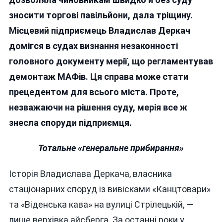
У
зносити торгові павільйони, дала тріщину.
Вінниці:
Місцевий підприємець Владислав Деркач
Як
Один
домігся в судах визнання незаконності
Підприєм
головного документу мерії, що регламентував
Зламав
демонтаж МАФів. Ця справа може стати
«демонт
Бульдозе
прецедентом для всього міста. Проте,
Мерії
незважаючи на рішення суду, мерія все ж
знесла споруди підприємця.
Тотальне «генеральне прибирання»
Історія Владислава Деркача, власника
стаціонарних споруд із вивісками «Канцтовари»
та «Віденська кава» на вулиці Стрілецькій, —
лише верхівка айсберга. За останні роки у