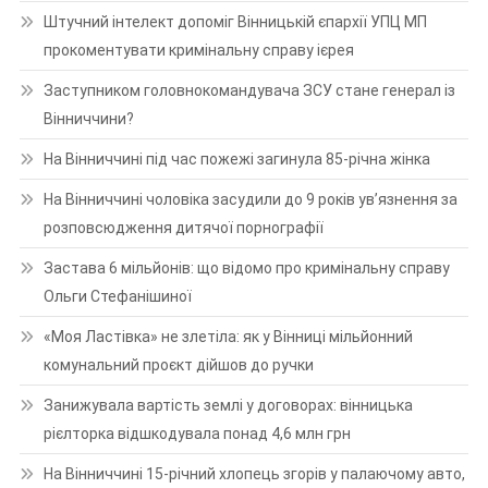
Штучний інтелект допоміг Вінницькій єпархії УПЦ МП
прокоментувати кримінальну справу ієрея
Заступником головнокомандувача ЗСУ стане генерал із
Вінниччини?
На Вінниччині під час пожежі загинула 85-річна жінка
На Вінниччині чоловіка засудили до 9 років ув’язнення за
розповсюдження дитячої порнографії
Застава 6 мільйонів: що відомо про кримінальну справу
Ольги Стефанішиної
«Моя Ластівка» не злетіла: як у Вінниці мільйонний
комунальний проєкт дійшов до ручки
Занижувала вартість землі у договорах: вінницька
рієлторка відшкодувала понад 4,6 млн грн
На Вінниччині 15-річний хлопець згорів у палаючому авто,