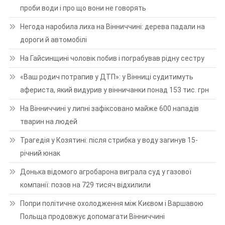
проби води і про що вони не говорять
Негода наробила лиха на Вінниччині: дерева падали на
дороги й автомобілі
На Гайсинщині чоловік побив і пограбував рідну сестру
«Ваш родич потрапив у ДТП»: у Вінниці судитимуть
афериста, який видурив у вінничанки понад 153 тис. грн
На Вінниччині у липні зафіксовано майже 600 нападів
тварин на людей
Трагедія у Козятині: після стрибка у воду загинув 15-
річний юнак
Донька відомого агробарона виграла суд у газової
компанії: позов на 729 тисяч відхилили
Попри політичне охолодження між Києвом і Варшавою
Польща продовжує допомагати Вінниччині