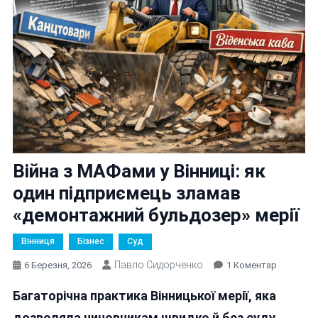
Війна з МАФами у Вінниці: як
один підприємець зламав
«демонтажний бульдозер» мерії
Вінниця
Бізнес
Суд
Павло Сидорченко
До
6 Березня, 2026
1 Коментар
Війна
Багаторічна практика Вінницької мерії, яка
З
МАФами
дозволяла чиновникам швидко й без суду