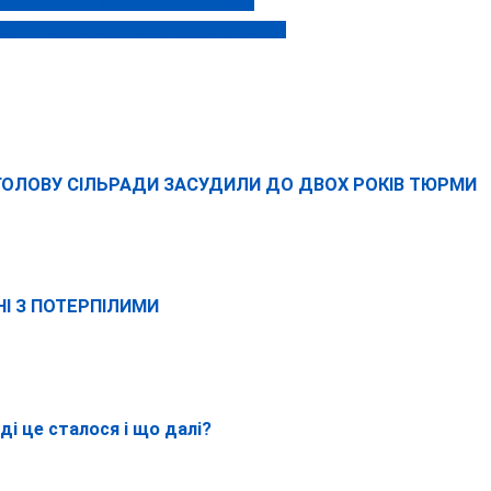
і зафіксували появу нового хижака
сії гітлерівського та путінського рейхів
-ГОЛОВУ СІЛЬРАДИ ЗАСУДИЛИ ДО ДВОХ РОКІВ ТЮРМИ
НІ З ПОТЕРПІЛИМИ
вді це сталося і що далі?