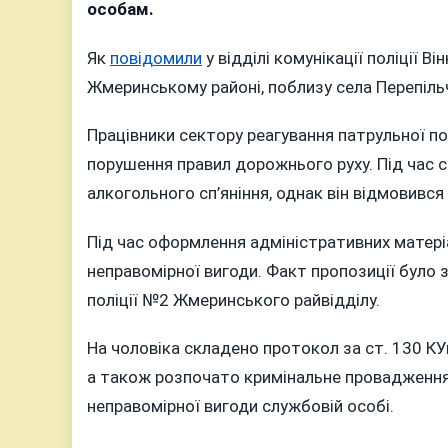
Він
особам.
за
сп
Як
повідомили
у відділі комунікації поліції В
під
Жмеринському районі, поблизу села Перепіль
пр
і
Працівники сектору реагування патрульної по
вій
порушення правил дорожнього руху. Під час с
по
алкогольного сп’яніння, однак він відмовився
Під час оформлення адміністративних матері
неправомірної вигоди. Факт пропозиції було
поліції №2 Жмеринського райвідділу.
На чоловіка складено протокол за ст. 130 КУ
а також розпочато кримінальне провадження з
неправомірної вигоди службовій особі.