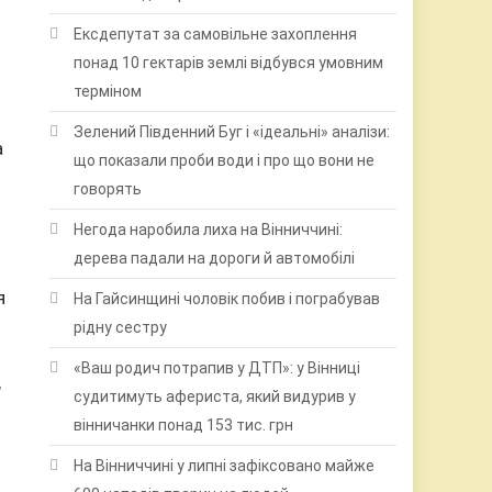
Ексдепутат за самовільне захоплення
понад 10 гектарів землі відбувся умовним
терміном
Зелений Південний Буг і «ідеальні» аналізи:
а
що показали проби води і про що вони не
говорять
Негода наробила лиха на Вінниччині:
дерева падали на дороги й автомобілі
я
На Гайсинщині чоловік побив і пограбував
рідну сестру
«Ваш родич потрапив у ДТП»: у Вінниці
,
судитимуть афериста, який видурив у
вінничанки понад 153 тис. грн
На Вінниччині у липні зафіксовано майже