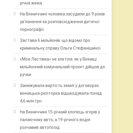
річна жінка
На Вінниччині чоловіка засудили до 9 років
ув’язнення за розповсюдження дитячої
порнографії
Застава 6 мільйонів: що відомо про
кримінальну справу Ольги Стефанішиної
«Моя Ластівка» не злетіла: як у Вінниці
мільйонний комунальний проєкт дійшов до
ручки
Занижувала вартість землі у договорах:
вінницька рієлторка відшкодувала понад
4,6 млн грн
На Вінниччині 15-річний хлопець згорів у
палаючому авто, а 19-річного водія
розчавив автопоїзд