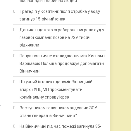
600 нападів тварин на людей
і
Трагедія у Козятині: після стрибка у воду
загинув 15-річний юнак
Донька відомого агробарона виграла суд у
газової компанії: позов на 729 тисяч
відхилили
Попри політичне охолодження між Києвом і
Варшавою Польща продовжує допомагати
Вінниччині
Штучний інтелект допоміг Вінницькій
єпархії УПЦ МП прокоментувати
кримінальну справу ієрея
.
Заступником головнокомандувача ЗСУ
стане генерал із Вінниччини?
На Вінниччині під час пожежі загинула 85-