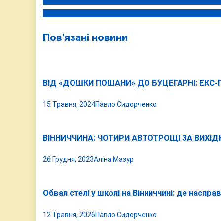
«Лисиця на ходулях» дісталася Поділля: на Вінниччин
Навігація
На Вінниччині триває ліквідація наслідків воєнної агре
записів
Пов'язані новини
ВІД «ДОШКИ ПОШАНИ» ДО БУЦЕГАРНІ: ЕКС
15 Травня, 2024
Павло Сидорченко
ВІННИЧЧИНА: ЧОТИРИ АВТОТРОЩІ ЗА ВИХІД
26 Грудня, 2023
Аліна Мазур
Обвал стелі у школі на Вінниччині: де наспра
12 Травня, 2026
Павло Сидорченко