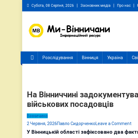
Skip
Субота, 08 Серпня, 2026
Засновник медіа
Про нас
to
content
Ми Вінничани
Незалежний інформаційний портал Вінничини
Розслідування
Вінниця
Україна
Св
На Вінниччині задокументува
військових посадовців
Вінничина
on
2 Червня, 2026
Павло Сидорченко
Leave a Comment
На
У Вінницькій області зафіксовано два фак