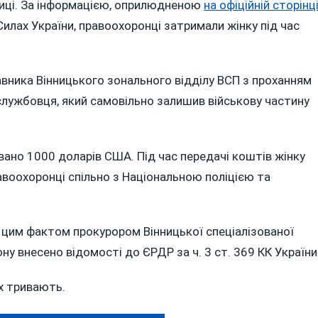
ниці. За інформацією, оприлюдненою
на офіційній сторінц
илах України, правоохоронці затримали жінку під час
вника Вінницького зонального відділу ВСП з проханням
службовця, який самовільно залишив військову частину
вано 1000 доларів США. Під час передачі коштів жінку
авоохоронці спільно з Національною поліцією та
а цим фактом прокурором Вінницької спеціалізованої
ну внесено відомості до ЄРДР за ч. 3 ст. 369 КК України
х тривають.