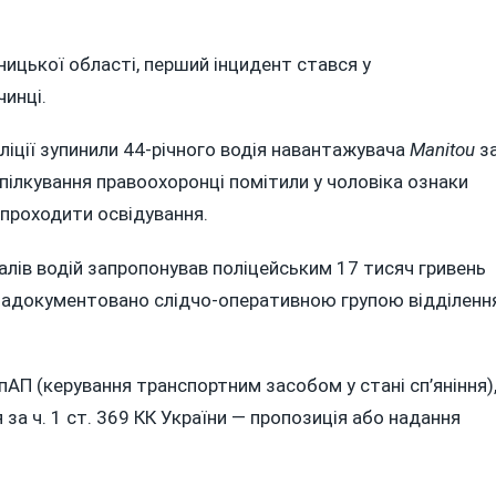
ниччині
документували
роби
інницької області, перший інцидент стався у
купу
чинці.
авоохоронців
ліції зупинили 44-річного водія навантажувача
Manitou
з
ськових
пілкування правоохоронці помітили у чоловіка ознаки
садовців
 проходити освідування.
алів водій запропонував поліцейським 17 тисяч гривень
 задокументовано слідчо-оперативною групою відділенн
пАП (керування транспортним засобом у стані сп’яніння)
а ч. 1 ст. 369 КК України — пропозиція або надання