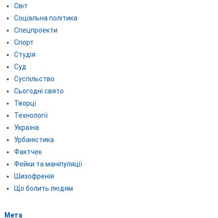
Світ
Соціальна політика
Спецпроекти
Спорт
Студія
Суд
Суспільство
Сьогодні свято
Творці
Технології
Україна
Урбаністика
Фактчек
Фейки та маніпуляції
Шизофренія
Що болить людям
Мета