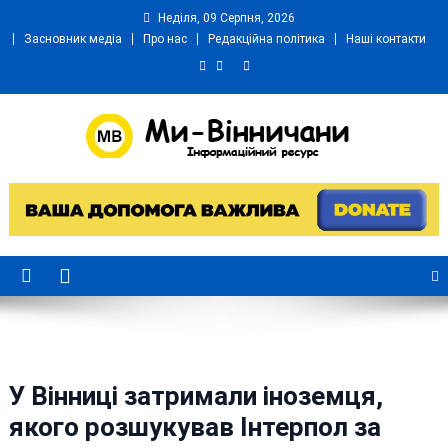
Skip
Неділя, 09 Серпня, 2026
to
Засновник медіа
Про нас
Редакційна політика
Наші контакти
content
Ми Вінничани
Незалежний інформаційний портал Вінничини
У Вінниці затримали іноземця,
якого розшукував Інтерпол за