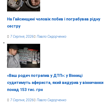
На Гайсинщині чоловік побив і пограбував рідну
сестру
7 Серпня, 2026
Павло Сидорченко
«Ваш родич потрапив у ДТП»: у Вінниці
судитимуть афериста, який видурив у вінничанки
понад 153 тис. грн
7 Серпня, 2026
Павло Сидорченко