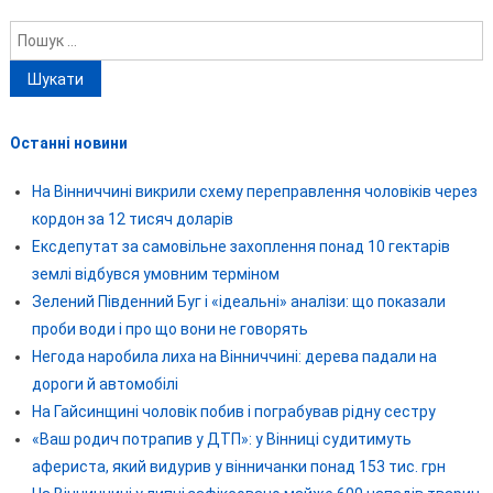
Пошук:
Останні новини
На Вінниччині викрили схему переправлення чоловіків через
кордон за 12 тисяч доларів
Ексдепутат за самовільне захоплення понад 10 гектарів
землі відбувся умовним терміном
Зелений Південний Буг і «ідеальні» аналізи: що показали
проби води і про що вони не говорять
Негода наробила лиха на Вінниччині: дерева падали на
дороги й автомобілі
На Гайсинщині чоловік побив і пограбував рідну сестру
«Ваш родич потрапив у ДТП»: у Вінниці судитимуть
афериста, який видурив у вінничанки понад 153 тис. грн