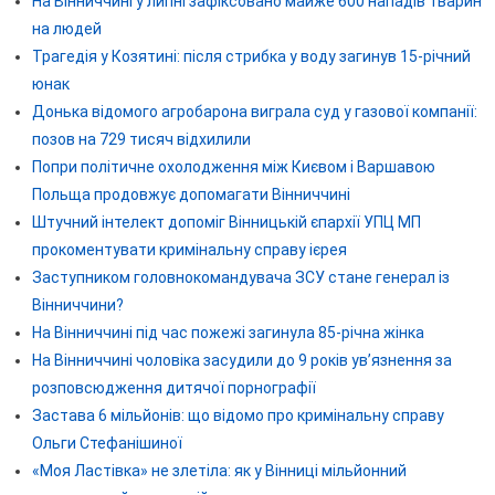
На Вінниччині у липні зафіксовано майже 600 нападів тварин
на людей
Трагедія у Козятині: після стрибка у воду загинув 15-річний
юнак
Донька відомого агробарона виграла суд у газової компанії:
позов на 729 тисяч відхилили
Попри політичне охолодження між Києвом і Варшавою
Польща продовжує допомагати Вінниччині
Штучний інтелект допоміг Вінницькій єпархії УПЦ МП
прокоментувати кримінальну справу ієрея
Заступником головнокомандувача ЗСУ стане генерал із
Вінниччини?
На Вінниччині під час пожежі загинула 85-річна жінка
На Вінниччині чоловіка засудили до 9 років ув’язнення за
розповсюдження дитячої порнографії
Застава 6 мільйонів: що відомо про кримінальну справу
Ольги Стефанішиної
«Моя Ластівка» не злетіла: як у Вінниці мільйонний