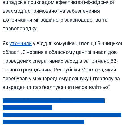
випадок є прикладом ефективної міжвідомчої
взаємодії, спрямованої на забезпечення
дотримання міграційного законодавства та
правопорядку.
Як
уточнили
у відділі комунікації поліції Вінницької
області, 2 червня в обласному центрі внаслідок
проведених оперативних заходів затримано 32-
річного громадянина Республіки Молдова, який
перебував у міжнародному розшуку Інтерполу за
викрадення та зґвалтування неповнолітньої.
Ремонт на Соборній: у центрі Вінниці майже на місяць
Навігація
обмежать рух транспорту
записів
«Сімейне» підприємство друзів Гройсмана хоче втричі підняти
тариф на воду, лякаючи колапсом у Вінниці