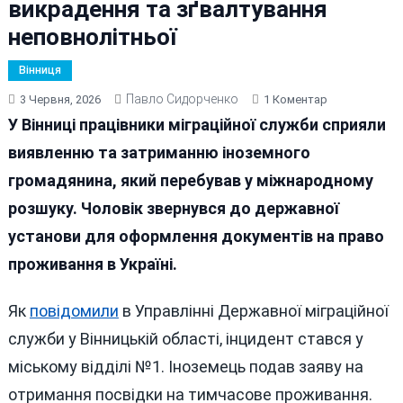
викрадення та зґвалтування
неповнолітньої
Вінниця
Павло Сидорченко
До
3 Червня, 2026
1 Коментар
У
У Вінниці працівники міграційної служби сприяли
Вінниці
виявленню та затриманню іноземного
Затримали
громадянина, який перебував у міжнародному
Іноземця,
Якого
розшуку. Чоловік звернувся до державної
Розшукував
установи для оформлення документів на право
Інтерпол
проживання в Україні.
За
Викрадення
Та
Як
повідомили
в Управлінні Державної міграційної
Зґвалтування
служби у Вінницькій області, інцидент стався у
Неповнолітнь
міському відділі №1. Іноземець подав заяву на
отримання посвідки на тимчасове проживання.