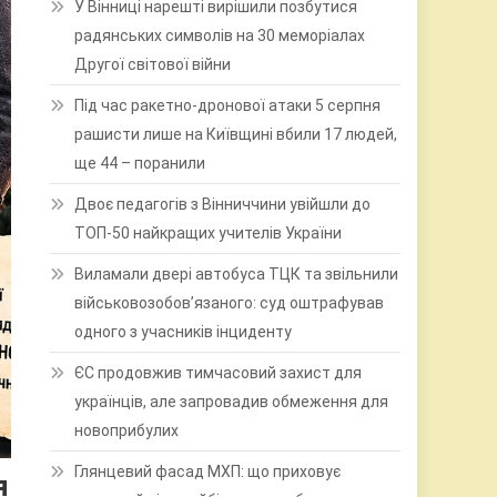
У Вінниці нарешті вирішили позбутися
радянських символів на 30 меморіалах
Другої світової війни
Під час ракетно-дронової атаки 5 серпня
рашисти лише на Київщині вбили 17 людей,
ще 44 – поранили
Двоє педагогів з Вінниччини увійшли до
ТОП-50 найкращих учителів України
Виламали двері автобуса ТЦК та звільнили
військовозобов’язаного: суд оштрафував
одного з учасників інциденту
ЄС продовжив тимчасовий захист для
українців, але запровадив обмеження для
новоприбулих
Глянцевий фасад МХП: що приховує
я