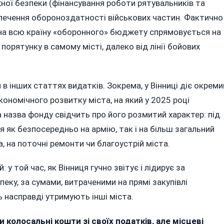
ої безпеки (фінансування роботи рятувальників та
печення обороноздатності військових частин. Фактично
 на всю країну «оборонного» бюджету спрямовується на
орятунку в самому місті, далеко від лінії бойових
в інших статтях видатків. Зокрема, у Вінниці діє окреми
ономічного розвитку міста, на який у 2025 році
 назва фонду свідчить про його розмитий характер: під
як безпосередньо на армію, так і на більш загальний
 на поточні ремонти чи благоустрій міста.
у той час, як Вінниця гучно звітує і лідирує за
еку, за сумами, витраченими на прямі закупівлі
 насправді утримують інші міста.
 колосальні кошти зі своїх податків, але місцеві