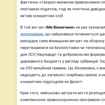
фактично створює механізм привласнення сп
платниках податків, тоді як політичні дивіде
активі конкретних осіб.
В той же час
«Ми Вінничани»
не раз зазначал
дослідженні
, що найцікавіше починається ще
рекордна сума вінницьких витрат на оборону.
перетворилися на безпілотники чи тепловізор
для ЗСУ, Нацгвардії та добровольчих формува
державного бюджету у вигляді субвенцій. Окр
на 350 мільйонів гривень. Це, безумовно, є в
надходять до загальної скарбниці країни, а 
конкретних підрозділів на фронті.
Крім того, «військові» витрати міста розпод
комплексною правоохоронною програмою (під