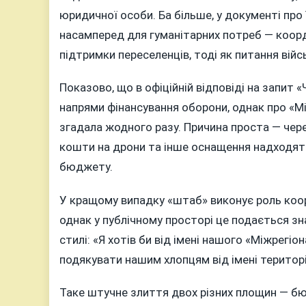
юридичної особи. Ба більше, у документі пр
насамперед для гуманітарних потреб — коорд
підтримки переселенців, тоді як питання вій
Показово, що в офіційній відповіді на запит 
напрями фінансування оборони, однак про «М
згадала жодного разу. Причина проста — чере
кошти на дрони та інше оснащення надходять
бюджету.
У кращому випадку «штаб» виконує роль коорд
однак у публічному просторі це подається з
стилі: «Я хотів би від імені нашого «Міжрег
подякувати нашим хлопцям від імені територ
Таке штучне злиття двох різних площин — б