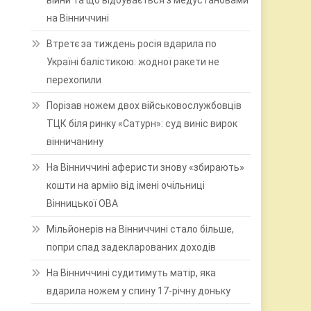
війни та що відбувається з медустановами
на Вінниччині
Втретє за тиждень росія вдарила по
Україні балістикою: жодної ракети не
перехопили
Порізав ножем двох військовослужбовців
ТЦК біля ринку «Сатурн»: суд виніс вирок
вінничанину
На Вінниччині аферисти знову «збирають»
кошти на армію від імені очільниці
Вінницької ОВА
Мільйонерів на Вінниччині стало більше,
попри спад задекларованих доходів
На Вінниччині судитимуть матір, яка
вдарила ножем у спину 17-річну доньку