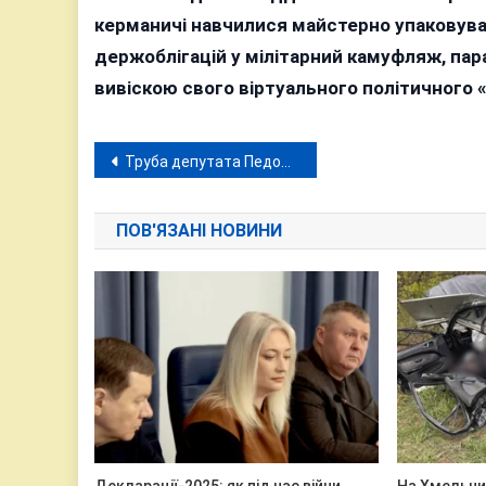
керманичі навчилися майстерно упаковуват
держоблігацій у мілітарний камуфляж, па
вивіскою свого віртуального політичного 
Навігація
Труба депутата Педорченка: знищення річки у Вінниці, чотири кримінальні справи і… «Тиша»
записів
ПОВ'ЯЗАНІ НОВИНИ