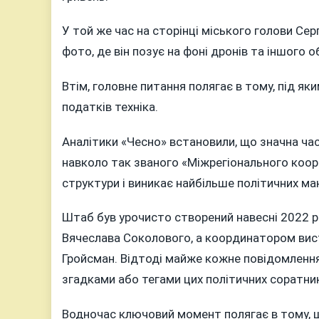
У той же час на сторінці міського голови Сер
фото, де він позує на фоні дронів та іншого 
Втім, головне питання полягає в тому, під я
податків техніка.
Аналітики «Чесно» встановили, що значна ча
навколо так званого «Міжрегіонального коор
структури і виникає найбільше політичних ман
Штаб був урочисто створений навесні 2022 ро
Вячеслава Соколового, а координатором вист
Гройсман. Відтоді майже кожне повідомленн
згадками або тегами цих політичних соратник
Водночас ключовий момент полягає в тому, щ