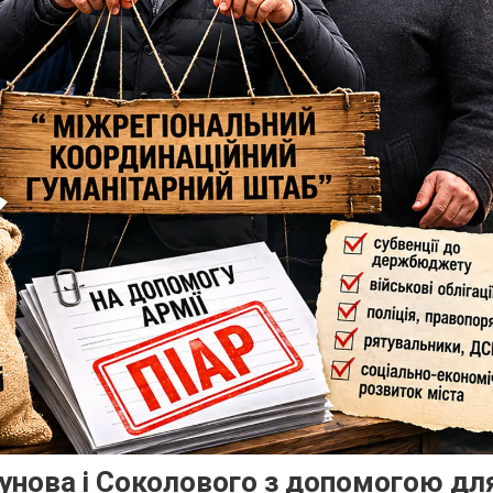
гунова і Соколового з допомогою дл