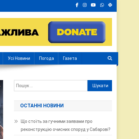
Усі Новини
Погода
Газета
Пошук:
ОСТАННІ НОВИНИ
Що стоїть за гучними заявами про
реконструкцію очисних споруд у Сабарові?