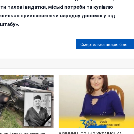
и тилові видатки, міські потреби та купівлю
ралельно привласнюючи народну допомогу під
«штабу».
Смертельна аварія біля Писарівки: водію, через якого загинули шестеро людей, суд залишив 10 років ув’язнення