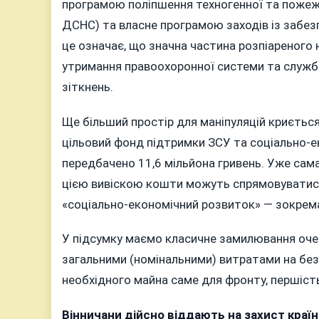
програмою поліпшення техногенної та пожежн
ДСНС) та власне програмою заходів із забез
це означає, що значна частина розпіареного
утримання правоохоронної системи та служб п
зіткнень.
Ще більший простір для маніпуляцій криється 
цільовий фонд підтримки ЗСУ та соціально-ек
передбачено 11,6 мільйона гривень. Уже сама
цією вивіскою кошти можуть спрямовуватися 
«соціально-економічний розвиток» — зокрема,
У підсумку маємо класичне замилювання очей: 
загальними (номінальними) витратами на безп
необхідного майна саме для фронту, першість
Вінничани дійсно віддають на захист країни