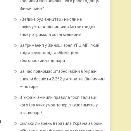
красивий піар найбільшого роботодавця
Вінниччини?
«Велике будівництво» ніколи не
закінчується: вінницька «Автострада»
знову отримала сотні мільйонів
Затримання у Вінниці ієрея УПЦ МП, який
«відмазував» від мобілізації за
«богопротивні» долари
За час повномасштабної війни в Україні
зникли безвісти 2 252 дитини: на Вінниччині
— чотири
В Україні змінили правила госпіталізації:
кого і за яких умов тепер лікуватимуть у
стаціонарі?
а
Скільки лікарень втратила Україна за роки