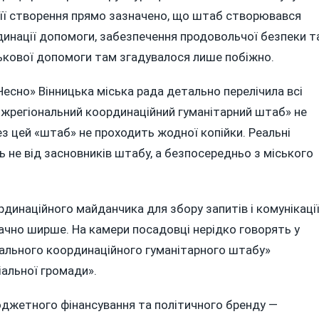
о її створення прямо зазначено, що штаб створювався
инації допомоги, забезпечення продовольчої безпеки т
ськової допомоги там згадувалося лише побіжно.
«Чесно» Вінницька міська рада детально перелічила всі
іжрегіональний координаційний гуманітарний штаб» не
з цей «штаб» не проходить жодної копійки. Реальні
 не від засновників штабу, а безпосередньо з міського
инаційного майданчика для збору запитів і комунікації
начно ширше. На камери посадовці нерідко говорять у
іонального координаційного гуманітарного штабу»
іальної громади».
юджетного фінансування та політичного бренду —