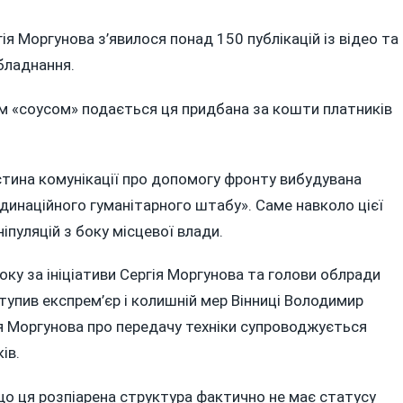
гія Моргунова з’явилося понад 150 публікацій із відео та
обладнання.
ким «соусом» подається ця придбана за кошти платників
стина комунікації про допомогу фронту вибудувана
динаційного гуманітарного штабу». Саме навколо цієї
іпуляцій з боку місцевої влади.
ку за ініціативи Сергія Моргунова та голови облради
упив експрем’єр і колишній мер Вінниці Володимир
я Моргунова про передачу техніки супроводжується
ів.
о ця розпіарена структура фактично не має статусу