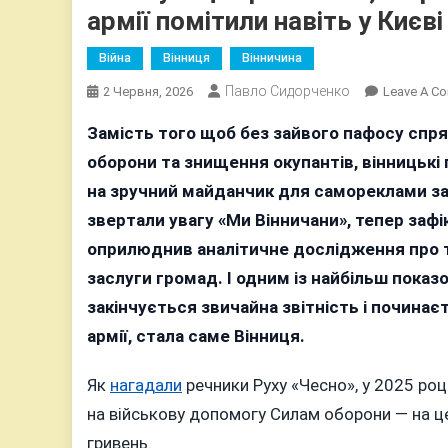
армії помітили навіть у Києві
Війна
Вінниця
Вінничина
Павло Сидорченко
2 Червня, 2026
Leave A C
Замість того щоб без зайвого пафосу спр
оборони та знищення окупантів, вінницькі 
на зручний майданчик для самореклами за 
звертали увагу «Ми Вінничани», тепер зафі
оприлюднив аналітичне дослідження про т
заслуги громад. І одним із найбільш показ
закінчується звичайна звітність і починає
армії, стала саме Вінниця.
Як
нагадали
речники Руху «Чесно», у 2025 ро
на військову допомогу Силам оборони — на ц
гривень.