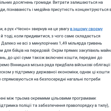
ільних досягнень громади. Витрати залишаються на
нди, пізнаваність і медійна присутність концентруються 
и, а рух «Чесно» звернув на це увагу
в іншому своєму
 й тоді, коли придивитися, з чого саме складається
 Далеко не всі з минулорічних 1,49 мільярда гривень
и для бійців на передовій. Окрім прямих закупівель майн
нь, до цієї суми також включені кошти, передані до
емо Вінницька міська рада придбала військові облігації
неском у підтримку державної економіки, однак ці кошти
не спрямовуються на безпосередні нагальні потреби
ілені між трьома окремими цільовими програмами:
тримка поліції та забезпечення правопорядку в тилу),