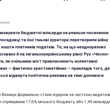
On
omment
Маніпуляції
ямовувати бюджетні мільярди на реальне посилення
Гройсмана,
посадовці та їхні тіньові куратори перетворили війну
Моргунова
І
кошти платників податків. Те, на що неодноразово
Соколового
ксовано й на загальноукраїнському рівні: Рух «Чесно»
З
е, як очільники міст привласнюють колективні
Допомогою
Для
ових — фактично хрестоматійних — прикладів того, де
Армії
ться відверта політична реклама на темі допомоги
Помітили
Навіть
У
ці Вінниця формально стала лідером за часткою видатків
Києві
е спрямували 17,6% міського бюджету, або 1,49 мільярд