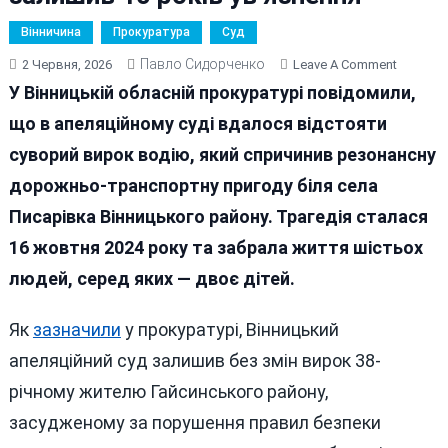
Вінничина
Прокуратура
Суд
Павло Сидорченко
On
2 Червня, 2026
Leave A Comment
Смертел
У Вінницькій обласній прокуратурі повідомили,
Аварія
що в апеляційному суді вдалося відстояти
Біля
суворий вирок водію, який спричинив резонансну
Писарів
Водію,
дорожньо-транспортну пригоду біля села
Через
Писарівка Вінницького району. Трагедія сталася
Якого
16 жовтня 2024 року та забрала життя шістьох
Загинул
Шестер
людей, серед яких — двоє дітей.
Людей,
Суд
Як
зазначили
у прокуратурі, Вінницький
Залиши
апеляційний суд залишив без змін вирок 38-
10
Років
річному жителю Гайсинського району,
Ув’язне
засудженому за порушення правил безпеки