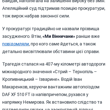
Байдак, наполягала на залишенні вироку без змін.
Апеляційний суд підтримав позицію прокуратури,
тож вирок набрав законної сили.
У прокуратурі традиційно не назвали прізвища
засудженого. Втім,
«Ми Вінничани»
раніше вже
повідомляли
, про кого саме йдеться, а також
детально висвітлювали обставини цієї справи.
Трагедія сталася на 407-му кілометрі автодороги
міжнародного значення «Стрий – Тернопіль –
Кропивницький – Ізварине». Водій Іван
Макаренков, керуючи вантажним автопоїздом
DAF XF 510 FT із напівпричепом, рухався у
напрямку Немирова. Як встановило слідство та
підтвердили свідки, на заокругленій ділянці