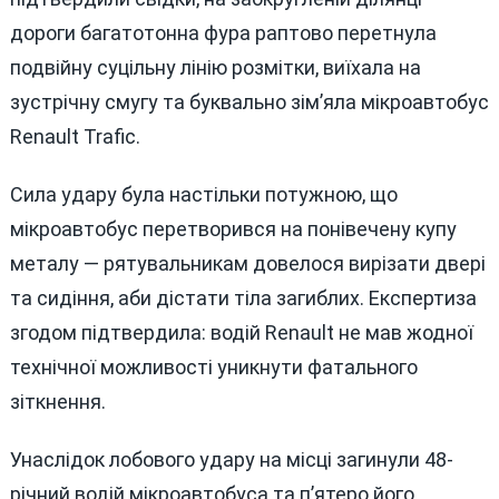
дороги багатотонна фура раптово перетнула
подвійну суцільну лінію розмітки, виїхала на
зустрічну смугу та буквально зім’яла мікроавтобус
Renault Trafic.
Сила удару була настільки потужною, що
мікроавтобус перетворився на понівечену купу
металу — рятувальникам довелося вирізати двері
та сидіння, аби дістати тіла загиблих. Експертиза
згодом підтвердила: водій Renault не мав жодної
технічної можливості уникнути фатального
зіткнення.
Унаслідок лобового удару на місці загинули 48-
річний водій мікроавтобуса та п’ятеро його