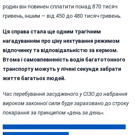
родин він повинен сплатити понад 870 тисяч
гривень, іншим — від 450 до 480 тисяч гривень.
Ця справа стала ще одним трагічним
нагадуванням про ціну нехтування режимом
відпочинку та відповідальністю за кермом.
Втома і самовпевненість водія багатотонного
транспорту можуть у лічені секунди забрати
життя багатьох людей.
Час перебування засудженого у СІЗО до набрання
вироком законної сили буде зараховано до строку
покарання за принципом «день за день».
Маніпуляції Гройсмана, Моргунова і Соколового з допомогою
Навігація
для армії помітили навіть у Києві