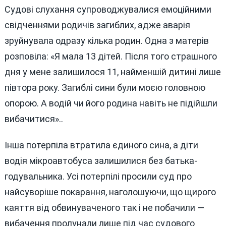
Судові слухання супроводжувалися емоційними
свідченнями родичів загиблих, адже аварія
зруйнувала одразу кілька родин. Одна з матерів
розповіла: «Я мала 13 дітей. Після того страшного
дня у мене залишилося 11, найменшій дитині лише
півтора року. Загиблі сини були моєю головною
опорою. А водій чи його родина навіть не підійшли
вибачитися»..
Інша потерпіла втратила єдиного сина, а діти
водія мікроавтобуса залишилися без батька-
годувальника. Усі потерпілі просили суд про
найсуворіше покарання, наголошуючи, що щирого
каяття від обвинуваченого так і не побачили —
вибачення пролунали лише під час судового