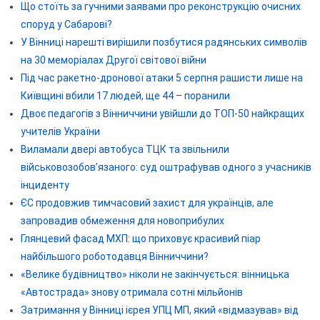
Що стоїть за гучними заявами про реконструкцію очисних
споруд у Сабарові?
У Вінниці нарешті вирішили позбутися радянських символів
на 30 меморіалах Другої світової війни
Під час ракетно-дронової атаки 5 серпня рашисти лише на
Київщині вбили 17 людей, ще 44 – поранили
Двоє педагогів з Вінниччини увійшли до ТОП-50 найкращих
учителів України
Виламали двері автобуса ТЦК та звільнили
військовозобов’язаного: суд оштрафував одного з учасників
інциденту
ЄС продовжив тимчасовий захист для українців, але
запровадив обмеження для новоприбулих
Глянцевий фасад МХП: що приховує красивий піар
найбільшого роботодавця Вінниччини?
«Велике будівництво» ніколи не закінчується: вінницька
«Автострада» знову отримала сотні мільйонів
Затримання у Вінниці ієрея УПЦ МП, який «відмазував» від