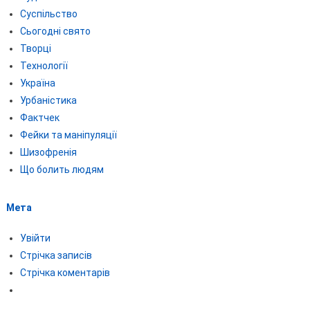
Суспільство
Сьогодні свято
Творці
Технології
Україна
Урбаністика
Фактчек
Фейки та маніпуляції
Шизофренія
Що болить людям
Мета
Увійти
Стрічка записів
Стрічка коментарів