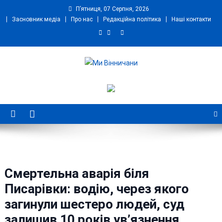
Skip
П’ятниця, 07 Серпня, 2026
to
Засновник медіа
Про нас
Редакційна політика
Наші контакти
content
Ми Вінничани
Незалежний інформаційний портал Вінничини
Смертельна аварія біля
Писарівки: водію, через якого
загинули шестеро людей, суд
залишив 10 років ув’язнення