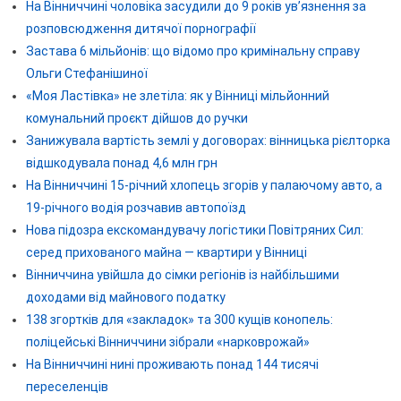
На Вінниччині чоловіка засудили до 9 років ув’язнення за
розповсюдження дитячої порнографії
Застава 6 мільйонів: що відомо про кримінальну справу
Ольги Стефанішиної
«Моя Ластівка» не злетіла: як у Вінниці мільйонний
комунальний проєкт дійшов до ручки
Занижувала вартість землі у договорах: вінницька рієлторка
відшкодувала понад 4,6 млн грн
На Вінниччині 15-річний хлопець згорів у палаючому авто, а
19-річного водія розчавив автопоїзд
Нова підозра екскомандувачу логістики Повітряних Сил:
серед прихованого майна — квартири у Вінниці
Вінниччина увійшла до сімки регіонів із найбільшими
доходами від майнового податку
138 згортків для «закладок» та 300 кущів конопель:
поліцейські Вінниччини зібрали «нарковрожай»
На Вінниччині нині проживають понад 144 тисячі
переселенців