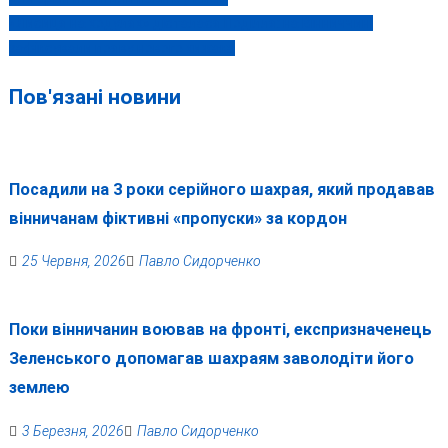
записів
«Лисиця на ходулях» дісталася Поділля: на Вінниччині
зафіксували появу нового хижака
Пов'язані новини
Посадили на 3 роки серійного шахрая, який продавав
вінничанам фіктивні «пропуски» за кордон
25 Червня, 2026
Павло Сидорченко
Поки вінничанин воював на фронті, експризначенець
Зеленського допомагав шахраям заволодіти його
землею
3 Березня, 2026
Павло Сидорченко