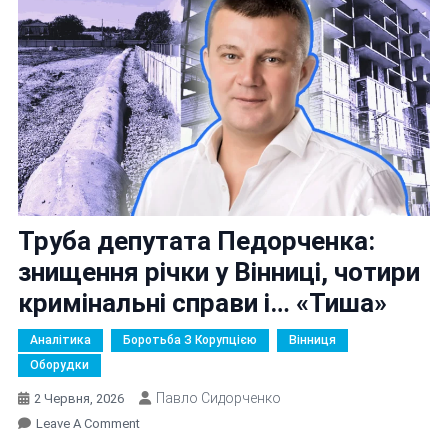
Труба депутата Педорченка:
знищення річки у Вінниці, чотири
кримінальні справи і… «Тиша»
Аналітика
Боротьба З Корупцією
Вінниця
Оборудки
Павло Сидорченко
2 Червня, 2026
On
Leave A Comment
Труба