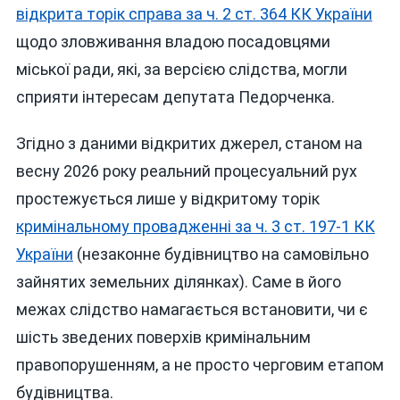
відкрита торік справа за ч. 2 ст. 364 КК України
щодо зловживання владою посадовцями
міської ради, які, за версією слідства, могли
сприяти інтересам депутата Педорченка.
Згідно з даними відкритих джерел, станом на
весну 2026 року реальний процесуальний рух
простежується лише у відкритому торік
кримінальному провадженні за ч. 3 ст. 197-1 КК
України
(незаконне будівництво на самовільно
зайнятих земельних ділянках). Саме в його
межах слідство намагається встановити, чи є
шість зведених поверхів кримінальним
правопорушенням, а не просто черговим етапом
будівництва.