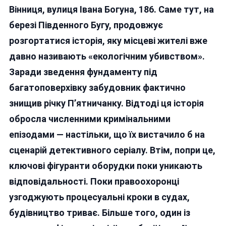
Вінниця, вулиця Івана Богуна, 186. Саме тут, на
Депутата
Педорченка:
березі Південного Бугу, продовжує
Знищення
розгортатися історія, яку місцеві жителі вже
Річки
давно називають «екологічним убивством».
У
Вінниці,
Заради зведення фундаменту під
Чотири
багатоповерхівку забудовник фактично
Кримінальні
знищив річку П’ятничанку. Відтоді ця історія
Справи
І…
обросла численними кримінальними
«Тиша»
епізодами — настільки, що їх вистачило б на
сценарій детективного серіалу. Втім, попри це,
ключові фігуранти оборудки поки уникають
відповідальності. Поки правоохоронці
узгоджують процесуальні кроки в судах,
будівництво триває.
Більше того, один із