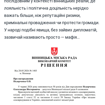
послідовним у контексті вінницьких реалій, де
лояльність і політична доцільність нерідко
важать більше, ніж репутаційні ризики,
кримінальні провадження чи протести громади.
У народі подібні явища, без зайвих дипломатій,
зазвичай називають просто — мафія…