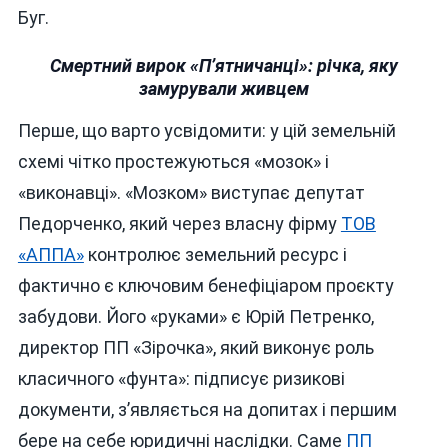
Буг.
Смертний вирок «П’ятничанці»: річка, яку
замурували живцем
Перше, що варто усвідомити: у цій земельній
схемі чітко простежуються «мозок» і
«виконавці». «Мозком» виступає депутат
Педорченко, який через власну фірму
ТОВ
«АППА»
контролює земельний ресурс і
фактично є ключовим бенефіціаром проєкту
забудови. Його «руками» є Юрій Петренко,
директор ПП «Зірочка», який виконує роль
класичного «фунта»: підписує ризикові
документи, з’являється на допитах і першим
бере на себе юридичні наслідки. Саме
ПП