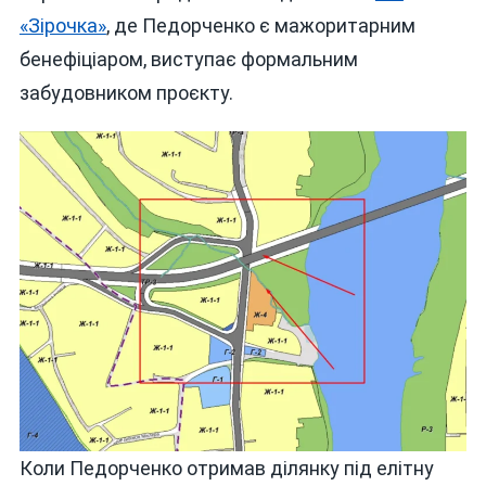
«Зірочка»
, де Педорченко є мажоритарним
бенефіціаром, виступає формальним
забудовником проєкту.
Коли Педорченко отримав ділянку під елітну