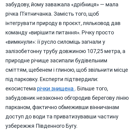
забудову, йому заважала «дрібниця» — мала
річка П’ятничанка. Замість того, щоб
інтегрувати природу в проєкт, ляльковод дав
команду «вирішити питання». Річку просто
«вимкнули»: її русло силоміць загнали у
залізобетонну трубу довжиною 107,25 метра, а
природне річище засипали будівельним
сміттям, щебенем і глиною, щоб звільнити місце
під парковку. Експерти підтвердили:
екосистема
річки знищена
. Більше того,
забудовник незаконно обгородив берегову лінію
парканом, фактично обмеживши вінничанам
доступ до води та приватизувавши частину
узбережжя Південного Бугу.