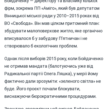
Бойдаченку — директору та власнику кількох
фірм, зокрема ПП «Аміго», який був депутатом
Вінницької міської ради у 2010–2015 роках від
ВО «Свобода». Він мав цілком притомний план:
збудувати малоповерхове житло, яке органічно
вписувалося б у забудову П’ятничан і не
створювало б екологічних проблем.
Однак після виборів 2015 року, коли Бойдаченко
не отримав мандата (балотуючись уже від
Радикальної партії Олега Ляшка), у мерії йому
фактично дали зрозуміти: «зеленого світла» не
буде. Його проєкт почали блокувати,
виснажуючи бюрократичними процедурами.
Зрештою, зрозумівши цей сигнал, Бойдаченко