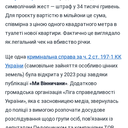
символічний жест — штраф у 34 тисячі гривень.
Для проєкту вартістю в мільйони це сума,
співмірна з ціною одного квадратного метра в
туалеті нової квартири. Фактично це виглядало
як легальний чек на вбивство річки.
Ще одна
кримінальна справа за ч. 2 ст. 197-1 КК
України
(самовільне зайняття особливо цінних
земель) була відкрита у 2023 році завдяки
публікації
«Ми Вінничани»
. Додатково
громадська організація «Ліга справедливості
України», яка є засновницею медіа, звернулась
до поліції з вимогою розпочати досудове
розслідування щодо групи осіб, пов’язаних із
депутатом Педорченком та компаніями ТОВ