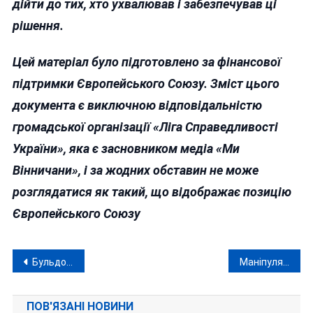
дійти до тих, хто ухвалював і забезпечував ці
рішення.
Цей матеріал було підготовлено за фінансової
підтримки Європейського Союзу. Зміст цього
документа є виключною відповідальністю
громадської організації «Ліга Справедливості
України», яка є засновником медіа «Ми
Вінничани», і за жодних обставин не може
розглядатися як такий, що відображає позицію
Європейського Союзу
Навігація
Бульдозер як символ «підтримки» бізнесу по-вінницьки
Маніпуляції Гройсмана, Моргунова і Соколового з допомогою для армії помітили навіть у Києві
записів
ПОВ'ЯЗАНІ НОВИНИ