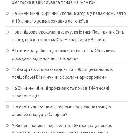
рієлторка відшкодувала понад 4,6 млн грн
На Вінниччині 15-річний хлопець згорів у палаючому авто,
а 19-річного водія розчавив автопоїзд
Нова підозра екскомандувачу логістики Повітряних Сил:
серед прихованого майна — квартири у Вінниці
Вінниччина увійшла до сімки регіонів із найбільшими
доходами від майнового податку
138 згортків для «закладок» та 300 кущів конопель:
поліцейські Вінниччини зібрали «нарковрожай»
На Вінниччині нині проживають понад 144 тисячі
переселенців
Що стоїть за гучними заявами про реконструкцію
очисних споруд у Сабарові?
У Вінниці нарешті вирішили позбутися радянських