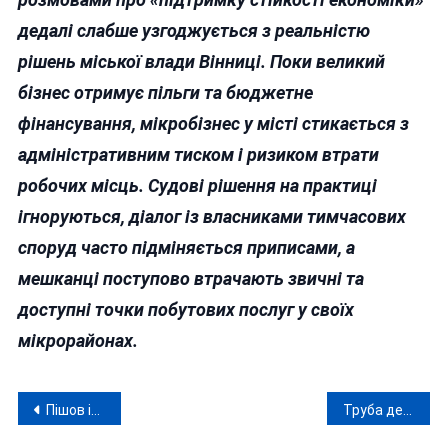
дедалі слабше узгоджується з реальністю
рішень міської влади Вінниці. Поки великий
бізнес отримує пільги та бюджетне
фінансування, мікробізнес у місті стикається з
адміністративним тиском і ризиком втрати
робочих місць. Судові рішення на практиці
ігноруються, діалог із власниками тимчасових
споруд часто підміняється приписами, а
мешканці поступово втрачають звичні та
доступні точки побутових послуг у своїх
мікрорайонах.
Навігація
Пішов із життя вінницький культурний діяч Олександр Шемет
Труба депутата Педорченка: знищення річки у Вінниці, чотири кримінальні справи і… «Тиша»