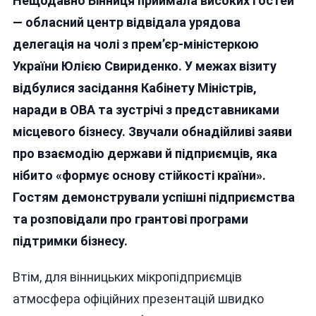
Нещодавно Вінниця приймала високих гостей
Як
Символ
— обласний центр відвідала урядова
«підтримки»
делегація на чолі з прем’єр-міністеркою
Бізнесу
України Юлією Свириденко. У межах візиту
По-
Вінницьки
відбулися засідання Кабінету Міністрів,
наради в ОВА та зустрічі з представниками
місцевого бізнесу. Звучали обнадійливі заяви
про взаємодію держави й підприємців, яка
нібито «формує основу стійкості країни».
Гостям демонстрували успішні підприємства
та розповідали про грантові програми
підтримки бізнесу.
Втім, для вінницьких мікропідприємців
атмосфера офіційних презентацій швидко