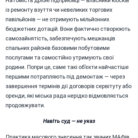
Натомість дрібні підприємці — власники кіосків
із ремонту взуття чи невеликих торгових
павільйонів — не отримують мільйонних
бюджетних дотацій. Вони фактично створюють
самозайнятість, забезпечують мешканців
спальних районів базовими побутовими
послугами та самостійно утримують свої
родини. Попри це, саме такі об’єкти найчастіше
першими потрапляють під демонтаж — через
завершення термінів дії договорів сервітуту або
оренди, які міська рада нерідко відмовляється
продовжувати.
Навіть суд — не указ
Практика масового знесення так званих МАФів