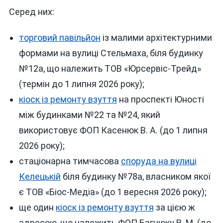
Серед них:
торговий павільйон
із малими архітектурними
формами на вулиці Стельмаха, біля будинку
№12а, що належить ТОВ «Юрсервіс-Трейд»
(термін до 1 липня 2026 року);
кіоск із ремонту взуття
на проспекті Юності
між будинками №22 та №24, який
використовує ФОП Касенюк В. А. (до 1 липня
2026 року);
стаціонарна тимчасова
споруда на вулиці
Келецькій
біля будинку №78а, власником якої
є ТОВ «Біос-Медіа» (до 1 вересня 2026 року);
ще один
кіоск із ремонту взуття
за цією ж
адресою, що належить ФОП Багнюку В. М. (до