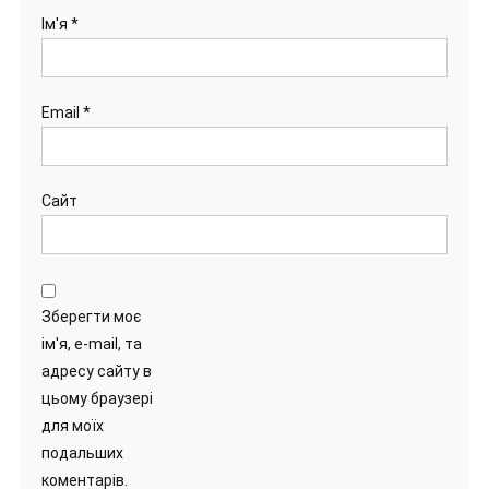
Ім'я
*
Email
*
Сайт
Зберегти моє
ім'я, e-mail, та
адресу сайту в
цьому браузері
для моїх
подальших
коментарів.