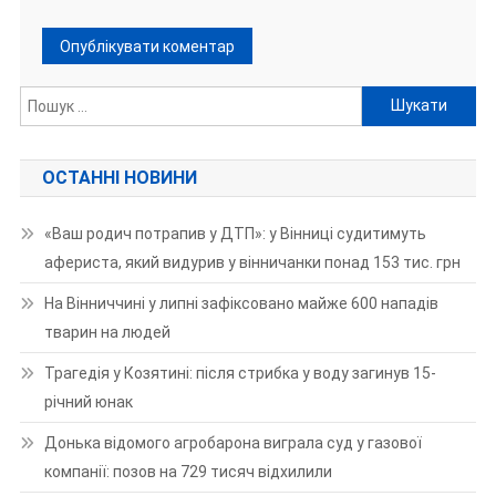
Пошук:
ОСТАННІ НОВИНИ
«Ваш родич потрапив у ДТП»: у Вінниці судитимуть
афериста, який видурив у вінничанки понад 153 тис. грн
На Вінниччині у липні зафіксовано майже 600 нападів
тварин на людей
Трагедія у Козятині: після стрибка у воду загинув 15-
річний юнак
Донька відомого агробарона виграла суд у газової
компанії: позов на 729 тисяч відхилили