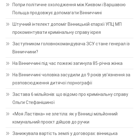
Попри політичне охолодження між Києвом і Варшавою
Польща продовжує допомагати Вінниччині
Штучний інтелект допоміг Вінницькій єпархії УПЦ МП
прокоментувати кримінальну справу ієрея
Заступником головнокомандувача ЗСУ стане генерал із
Вінниччини?
На Вінниччині під час пожежі загинула 85-річна жінка
На Вінниччині чоловіка засудили до 9 років ув’язнення за
розповсюдження дитячої порнографії
Застава 6 мільйонів: що відомо про кримінальну справу
Ольги Стефанішиної
«Моя Ластівка» не злетіла: як у Вінниці мільйонний
комунальний проєкт дійшов до ручки
Занижувала вартість землі у договорах: вінницька