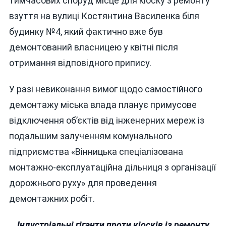
тимчасових споруд місце для кіоску з ремонту
взуття на вулиці Костянтина Василенка біля
будинку №4, який фактично вже був
демонтований власницею у квітні після
отримання відповідного припису.
У разі невиконання вимог щодо самостійного
демонтажу міська влада планує примусове
відключення об’єктів від інженерних мереж із
подальшим залученням комунального
підприємства «Вінницька спеціалізована
монтажно-експлуатаційна дільниця з організації
дорожнього руху» для проведення
демонтажних робіт.
Індустріальні гіганти проти кіосків із ремонту