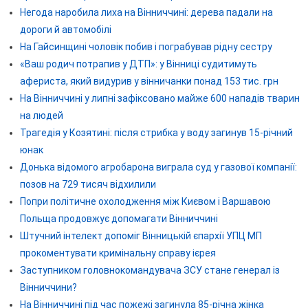
Негода наробила лиха на Вінниччині: дерева падали на
дороги й автомобілі
На Гайсинщині чоловік побив і пограбував рідну сестру
«Ваш родич потрапив у ДТП»: у Вінниці судитимуть
афериста, який видурив у вінничанки понад 153 тис. грн
На Вінниччині у липні зафіксовано майже 600 нападів тварин
на людей
Трагедія у Козятині: після стрибка у воду загинув 15-річний
юнак
Донька відомого агробарона виграла суд у газової компанії:
позов на 729 тисяч відхилили
Попри політичне охолодження між Києвом і Варшавою
Польща продовжує допомагати Вінниччині
Штучний інтелект допоміг Вінницькій єпархії УПЦ МП
прокоментувати кримінальну справу ієрея
Заступником головнокомандувача ЗСУ стане генерал із
Вінниччини?
На Вінниччині під час пожежі загинула 85-річна жінка