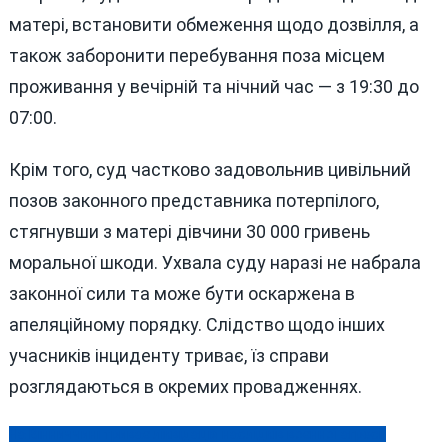
матері, встановити обмеження щодо дозвілля, а
також заборонити перебування поза місцем
проживання у вечірній та нічний час — з 19:30 до
07:00.
Крім того, суд частково задовольнив цивільний
позов законного представника потерпілого,
стягнувши з матері дівчини 30 000 гривень
моральної шкоди. Ухвала суду наразі не набрала
законної сили та може бути оскаржена в
апеляційному порядку. Слідство щодо інших
учасників інциденту триває, їз справи
розглядаються в окремих провадженнях.
На Вінниччині триває ліквідація наслідків воєнної агресії
Навігація