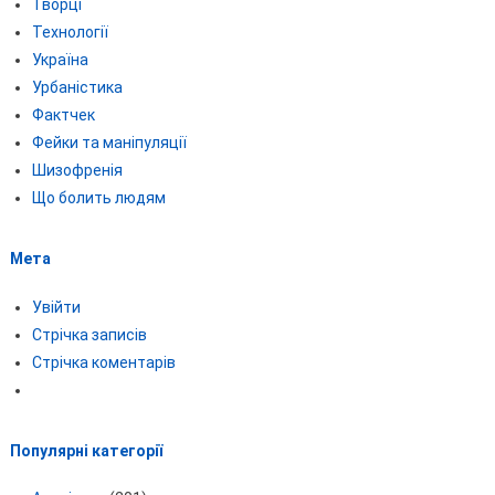
Творці
Технології
Україна
Урбаністика
Фактчек
Фейки та маніпуляції
Шизофренія
Що болить людям
Мета
Увійти
Стрічка записів
Стрічка коментарів
Популярні категорії