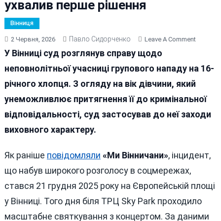
ухвалив перше рішення
Вінниця
Павло Сидорченко
On
2 Червня, 2026
Leave A Comment
Резонан
У Вінниці суд розглянув справу щодо
Побиття
неповнолітньої учасниці групового нападу на 16-
Підлітка
річного хлопця. З огляду на вік дівчини, який
У
Вінниці
унеможливлює притягнення її до кримінальної
Біля
відповідальності, суд застосував до неї заходи
«Скай
виховного характеру.
Парку»:
Суд
Ухвалив
Як раніше
повідомляли
«Ми Вінничани»
, інцидент,
Перше
що набув широкого розголосу в соцмережах,
Рішення
стався 21 грудня 2025 року на Європейській площі
у Вінниці. Того дня біля ТРЦ Sky Park проходило
масштабне святкування з концертом. За даними