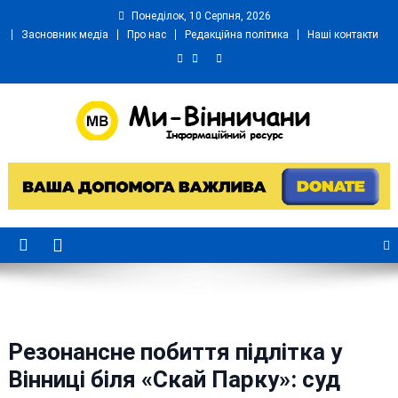
Skip
Понеділок, 10 Серпня, 2026
to
Засновник медіа
Про нас
Редакційна політика
Наші контакти
content
Ми Вінничани
Незалежний інформаційний портал Вінничини
Резонансне побиття підлітка у
Вінниці біля «Скай Парку»: суд