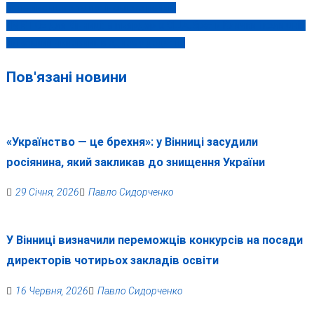
гітлерівського та путінського рейхів
записів
«MISTO» для Вінниці: мільярдер із США, брати Клички і колишній
київський чиновник в одному додатку
Пов'язані новини
«Українство — це брехня»: у Вінниці засудили
росіянина, який закликав до знищення України
29 Січня, 2026
Павло Сидорченко
У Вінниці визначили переможців конкурсів на посади
директорів чотирьох закладів освіти
16 Червня, 2026
Павло Сидорченко