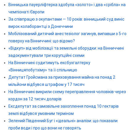
Вінницька пауерліфтерка здобула «золото» і два «срібла» на
чемпіонаті Європи
За співпрацю з окупантами — 10 років: вінницький суд виніс
вирок колаборантці з Донеччини
Мобілізований дитячий анестезіолог загинув, випавши з 5-го
поверху на Вінниччині: що відомо?
«Відкуп» від мобілізації та земельні оборудки: на Вінниччині
задокументували три корупційні схеми
На Вінниччині судитимуть ексбухгалтерку
«Вінницяпобутхіму» та її спільницю
Депутат Гройсмана за приховування майна на понад 2
мільйони відбувся штрафом у 17 тисяч
На Вінниччині викрили схему переправлення чоловіків через
кордон за 12 тисяч доларів
Ексдепутат за самовільне захоплення понад 10 гектарів
землі відбувся умовним терміном
Зелений Південний Буг і «ідеальні» аналізи: що показали
проби води і про що вони не говорять