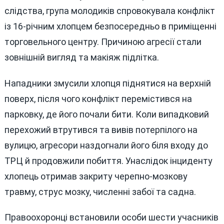
слідства, група молодиків спровокувала конфлікт
із 16-річним хлопцем безпосередньо в приміщенні
торговельного центру. Причиною агресії стали
зовнішній вигляд та макіяж підлітка.
Нападники змусили хлопця піднятися на верхній
поверх, після чого конфлікт перемістився на
парковку, де його почали бити. Коли випадковий
перехожий втрутився та вивів потерпілого на
вулицю, агресори наздогнали його біля входу до
ТРЦ й продовжили побиття. Унаслідок інциденту
хлопець отримав закриту черепно-мозкову
травму, струс мозку, численні забої та садна.
Правоохоронці встановили особи шести учасників