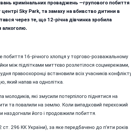
увань кримінальних проваджень —групового побиття
ині
 центрі Sky Park, та замаху на вбивство дитини в
тався через те, що 12-річна дівчинка зробила
ми
я алкоголю.
:
ко
ове побиття 16-річного хлопця у торгово-розважальному
у
бійки між підлітками миттєво розлетілося соцмережами,
рудня правоохоронці встановили всіх учасників конфлікт
и
ю, який напав на однолітка.
па молодиків, які змусили потерпілого піднятися на
 бити та повалили на землю. Коли випадковий перехожий
ри наздогнали його і продовжили побиття.
 2 ст. 296 КК України), за яке передбачено до п’яти років