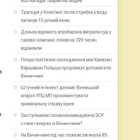
600 нападів тварин на людей
Трагедія у Козятині: після стрибка у воду
загинув 15-річний юнак
Донька відомого агробарона виграла суд у
газової компанії: позов на 729 тисяч
відхилили
Попри політичне охолодження між Києвом і
Варшавою Польща продовжує допомагати
а
Вінниччині
Штучний інтелект допоміг Вінницькій
єпархії УПЦ МП прокоментувати
кримінальну справу ієрея
а
Заступником головнокомандувача ЗСУ
стане генерал із Вінниччини?
На Вінниччині під час пожежі загинула 85-