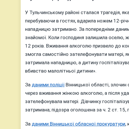
У Тульчинському районі сталася трагедія, як
перебуваючи в гостях, вдарила ножем 12-річн
нападницю затримано. За попередніми даним
знайомої. Коли господиня залишила оселю, ж
12 років. Вживання алкоголю призвело до ко
змогла самостійно зателефонувати матері, я
затримала нападницю, а дитину госпіталізув
вбивство малолітньої дитини».
За
даними поліції
Вінницької області, злочин 
через вживання жінкою алкоголю, а після уда
зателефонувала матері. Дівчинку госпіталізу
затримана; підозра оголошена за ч. 2 ст. 15, п.
За
даними Вінницької обласної прокуратури
,