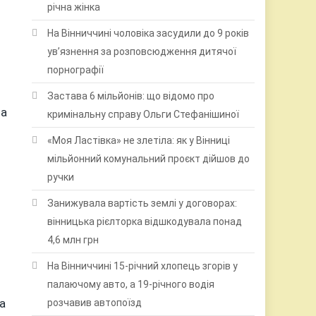
річна жінка
На Вінниччині чоловіка засудили до 9 років
ув’язнення за розповсюдження дитячої
порнографії
Застава 6 мільйонів: що відомо про
ла
кримінальну справу Ольги Стефанішиної
«Моя Ластівка» не злетіла: як у Вінниці
мільйонний комунальний проєкт дійшов до
ручки
Занижувала вартість землі у договорах:
вінницька рієлторка відшкодувала понад
4,6 млн грн
На Вінниччині 15-річний хлопець згорів у
палаючому авто, а 19-річного водія
ла
розчавив автопоїзд