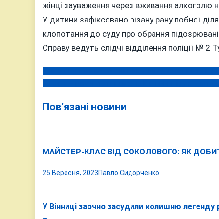
жінці зауваження через вживання алкоголю на
У дитини зафіксовано різану рану лобної діл
клопотання до суду про обрання підозрювані
Справу ведуть слідчі відділення поліції № 2 
Трагедія у трамваї №4: вінницький адвокат не зміг в
Навігація
Закон є — результату нема: на Вінниччині досі діють
записів
Пов'язані новини
МАЙСТЕР-КЛАС ВІД СОКОЛОВОГО: ЯК ДОБИ
25 Вересня, 2023
Павло Сидорченко
У Вінниці заочно засудили колишню легенду 