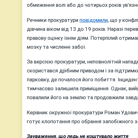
обмеження волі або до чотирьох років ув’язн
Речники прокуратури
повідомили
, що у конфл
дівчина віком від 13 до 19 років. Наразі пер
правову оцінку їхнім діям. Потерпілий отрим
мозку та численні забої.
За версією прокуратури, неповнолітній нападн
скористався дрібним приводом і за підтримк
парковку, де почалося його побиття. Інциден
тимчасово залишила приміщення. Однак, вийш
повалили його на землю та продовжили завд
Керівник окружної прокуратури Роман Удович
готує клопотання про обрання запобіжного з
Зауваження, що ледь не коштувало життя