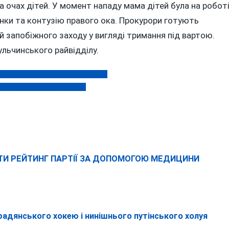
 очах дітей. У момент нападу мама дітей була на роботі
янки та контузію правого ока. Прокурори готують
й запобіжного заходу у вигляді тримання під вартою.
Тульчинського райвідділу.
рятувати від смерті контролерку
 сотні московських церков
ТИ РЕЙТИНГ ПАРТІЇ ЗА ДОПОМОГОЮ МЕДИЦИНИ
радянського хокею і нинішнього путінського холуя