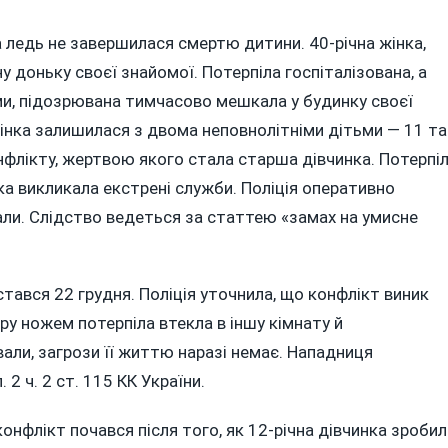
а ледь не завершилася смертю дитини. 40-річна жінка,
у доньку своєї знайомої. Потерпіла госпіталізована, а
и, підозрювана тимчасово мешкала у будинку своєї
інка залишилася з двома неповнолітніми дітьми — 11 та
нфлікту, жертвою якого стала старша дівчинка. Потерпі
ка викликала екстрені служби. Поліція оперативно
али. Слідство ведеться за статтею «замах на умисне
стався 22 грудня. Поліція уточнила, що конфлікт виник
ру ножем потерпіла втекла в іншу кімнату й
вали, загрози її життю наразі немає. Нападниця
 2 ч. 2 ст. 115 КК України.
 конфлікт почався після того, як 12-річна дівчинка зроби