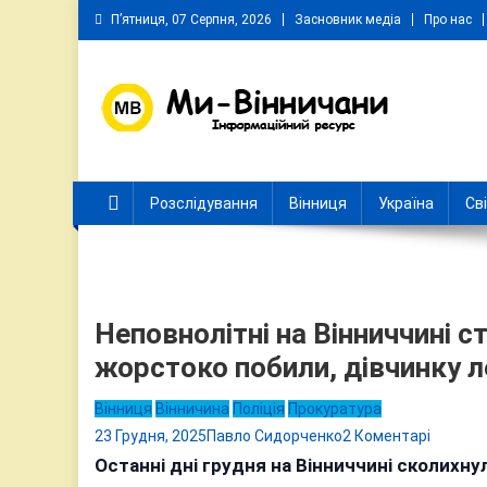
Skip
П’ятниця, 07 Серпня, 2026
Засновник медіа
Про нас
to
content
Ми Вінничани
Незалежний інформаційний портал Вінничини
Розслідування
Вінниця
Україна
Св
Неповнолітні на Вінниччині 
жорстоко побили, дівчинку л
Вінниця
Вінничина
Поліція
Прокуратура
до
23 Грудня, 2025
Павло Сидорченко
2 Коментарі
Неповно
Останні дні грудня на Вінниччині сколихнул