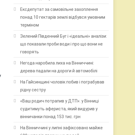
Ексдепутат за самовільне захоплення
понад 10 гектарів землі відбувся умовним
терміном
Зелений Південний Буг і «ідеальні» аналізи:
що показали проби води і про що вони не
говорять
Негода наробила лиха на Вінниччині:
дерева падали на дороги й автомобілі
у
На Гайсинщині чоловік побив і пограбував
рідну сестру
«Ваш родич потрапив у ДТП»: у Вінниці
судитимуть афериста, який видурив у
вінничанки понад 153 тис. грн
На Вінниччині у липні зафіксовано майже