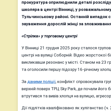
на
прокуратура оприлюднили деталі розслід
Вінничч
школяра в центрі Вінниці, у розважальному
стали
Тульчинському районі. Останній випадок с
жертва
зауваження дорослій жінці за зловживанн
нападів
хлопця
«Стрілка» у торговому центрі
жорсто
побили,
У Вінниці 21 грудня 2025 року сталося груп
дівчинк
центрі на вулиці Соборній. Відео жорстокої 
ледь
викликавши резонанс у місті. Станом на 23 г
не
зарізал
та оголосили першу підозру 16-річному хлопц
За
даними поліції
, конфлікт спровокувала гру
верхній поверх ТРЦ Sky Park, де почали його
втрутився та вивів хлопця на вулицю, агресо
Дії підлітків кваліфіковано як хуліганство (ч.