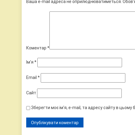
Ваша e-mail адреса не оприлюднюватиметься.
Обов’
Коментар
*
Ім'я
*
Email
*
Сайт
Зберегти моє ім'я, e-mail, та адресу сайту в цьому