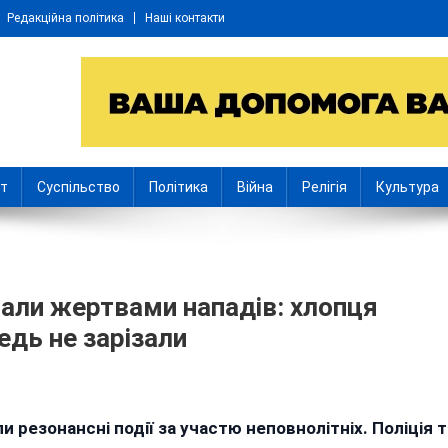
Редакційна політика
Наші контакти
іт
Суспільство
Політика
Війна
Релігія
Культура
стали жертвами нападів: хлопця
едь не зарізали
літні
и резонансні події за участю неповнолітніх. Поліція т