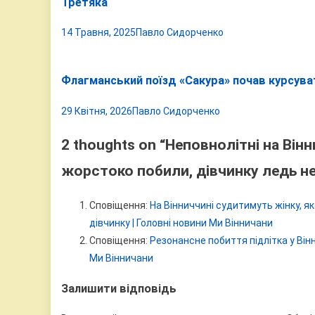
Третяка
14 Травня, 2025
Павло Сидорченко
Флагманський поїзд «Сакура» почав курсува
29 Квітня, 2026
Павло Сидорченко
2 thoughts on “
Неповнолітні на Він
жорстоко побили, дівчинку ледь не
Сповіщення:
На Вінниччині судитимуть жінку, 
дівчинку | Головні новини Ми Вінничани
Сповіщення:
Резонансне побиття підлітка у Вінн
Ми Вінничани
Залишити відповідь