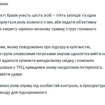
ення.
ікті брали участь шість осіб — п’ять хлопців та одна
евіряється роль кожного з них, аби надати об’єктивну
ав закриту черепно-мозкову травму, струс головного
ик, якому повідомлено про підозру в хуліганстві,
и групи словесними погрозами змусив однолітка вийти н
т вдалося зупинити випадковому свідку, і компанія
овши з ТРЦ, кривдники знову наздогнали потерпілого,
авати удари.
енко взяв справу під особистий контроль, а прокуратур
аходу для підозрюваного.