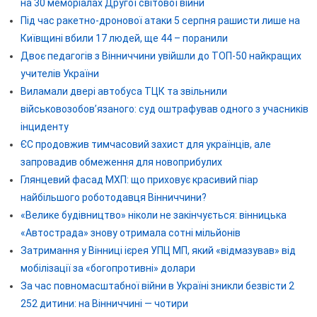
на 30 меморіалах Другої світової війни
Під час ракетно-дронової атаки 5 серпня рашисти лише на
Київщині вбили 17 людей, ще 44 – поранили
Двоє педагогів з Вінниччини увійшли до ТОП-50 найкращих
учителів України
Виламали двері автобуса ТЦК та звільнили
військовозобов’язаного: суд оштрафував одного з учасників
інциденту
ЄС продовжив тимчасовий захист для українців, але
запровадив обмеження для новоприбулих
Глянцевий фасад МХП: що приховує красивий піар
найбільшого роботодавця Вінниччини?
«Велике будівництво» ніколи не закінчується: вінницька
«Автострада» знову отримала сотні мільйонів
Затримання у Вінниці ієрея УПЦ МП, який «відмазував» від
мобілізації за «богопротивні» долари
За час повномасштабної війни в Україні зникли безвісти 2
252 дитини: на Вінниччині — чотири