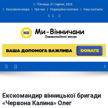
Skip
П’ятниця, 07 Серпня, 2026
to
Засновник медіа
Про нас
Редакційна політика
Наші контакти
content
Ми Вінничани
Незалежний інформаційний портал Вінничини
Екскомандир вінницької бригади
«Червона Калина» Олег