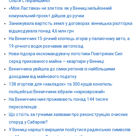
Ольги Стефанішиної
«Моя Ластівка» не злетіла: як у Вінниці мільйонний
комунальний проєкт дійшов до ручки
Занижувала вартість землі у договорах: вінницька рієлторка
відшкодувала понад 4,6 млн грн
На Вінниччині 15-річний хлопець згорів у палаючому авто, а
19-річного водія розчавив автопоїзд
Нова підозра екскомандувачу логістики Повітряних Сил:
серед прихованого майна — квартири у Вінниці
Вінниччина увійшла до сімки регіонів із найбільшими
доходами від майнового податку
138 згортків для «закладок» та 300 кущів конопель:
поліцейські Вінниччини зібрали «нарковрожай»
На Вінниччині нині проживають понад 144 тисячі
переселенців
Що стоїть за гучними заявами про реконструкцію очисних
споруд у Сабарові?
У Вінниці нарешті вирішили позбутися радянських символів