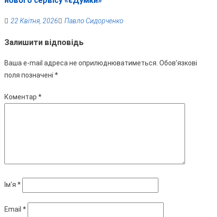
нового сервісу «єДумки»
22 Квітня, 2026
Павло Сидорченко
Залишити відповідь
Ваша e-mail адреса не оприлюднюватиметься.
Обов’язкові
поля позначені
*
Коментар
*
Ім'я
*
Email
*