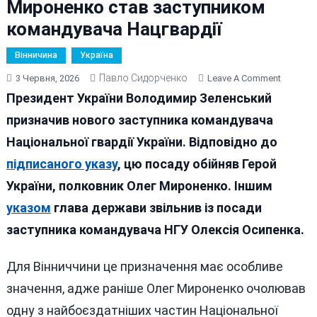
Мироненко став заступником
командувача Нацгвардії
Вінничина
Україна
Павло Сидорченко
On
3 Червня, 2026
Leave A Comment
Екском
Президент України Володимир Зеленський
Вінницьк
призначив нового заступника командувача
Бригади
Національної гвардії України. Відповідно до
«Черво
Калина»
підписаного указу
, цю посаду обійняв Герой
Олег
України, полковник Олег Мироненко. Іншим
Мироне
указом
глава держави звільнив із посади
Став
Заступн
заступника командувача НГУ Олексія Осипенка.
Команд
Нацгвард
Для Вінниччини це призначення має особливе
значення, адже раніше Олег Мироненко очолював
одну з найбоєздатніших частин Національної