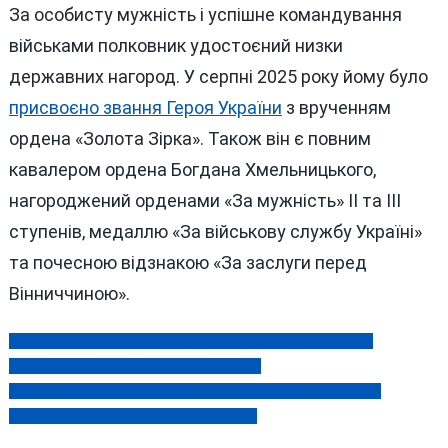
За особисту мужність і успішне командування
військами полковник удостоєний низки
державних нагород. У серпні 2025 року йому було
присвоєно звання Героя України
з врученням
ордена «Золота Зірка». Також він є повним
кавалером ордена Богдана Хмельницького,
нагороджений орденами «За мужність» ІІ та ІІІ
ступенів, медаллю «За військову службу Україні»
та почесною відзнакою «За заслуги перед
Вінниччиною».
На Вінниччині «вічного курсанта» засудили до 11 років
Навігація
ув’язнення за вбивство рідної сестри
записів
Начальник земельного відділу Мурованокуриловецької
селищної ради постане перед судом