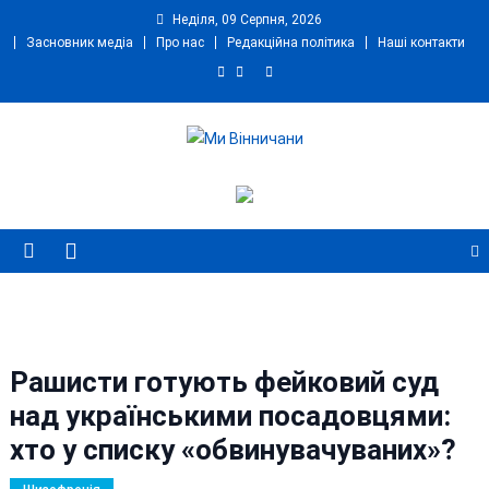
Skip
Неділя, 09 Серпня, 2026
to
Засновник медіа
Про нас
Редакційна політика
Наші контакти
content
Ми Вінничани
Незалежний інформаційний портал Вінничини
Рашисти готують фейковий суд
над українськими посадовцями:
хто у списку «обвинувачуваних»?