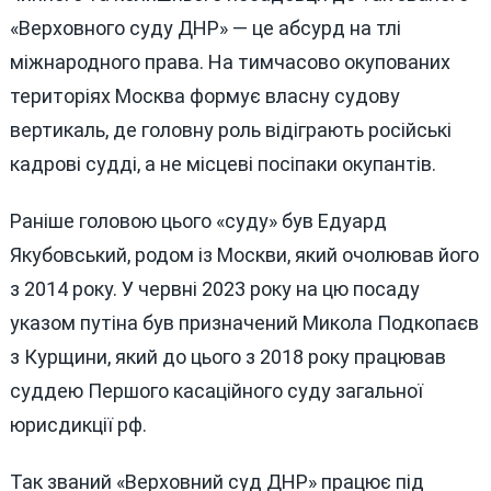
«Верховного суду ДНР» — це абсурд на тлі
міжнародного права. На тимчасово окупованих
територіях Москва формує власну судову
вертикаль, де головну роль відіграють російські
кадрові судді, а не місцеві посіпаки окупантів.
Раніше головою цього «суду» був Едуард
Якубовський, родом із Москви, який очолював його
з 2014 року. У червні 2023 року на цю посаду
указом путіна був призначений Микола Подкопаєв
з Курщини, який до цього з 2018 року працював
суддею Першого касаційного суду загальної
юрисдикції рф.
Так званий «Верховний суд ДНР» працює під