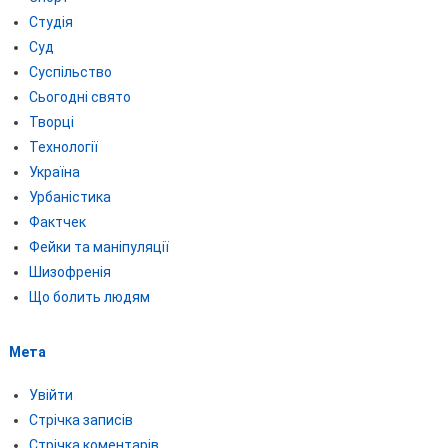
Студія
Суд
Суспільство
Сьогодні свято
Творці
Технології
Україна
Урбаністика
Фактчек
Фейки та маніпуляції
Шизофренія
Що болить людям
Мета
Увійти
Стрічка записів
Стрічка коментарів