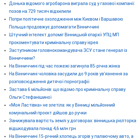
Донька відомого агробарона виграла суд у газової компанії:
позов на 729 тисяч відхилили
Попри політичне охолодження між Києвом і Варшавою
Польща продовжує допомагати Вінниччині
Штучний інтелект допоміг Вінницькій єпархії УПЦ МП
прокоментувати кримінальну справу ієрея
Заступником головнокомандувача ЗСУ стане генерал із
Вінниччини?
На Вінниччині під час пожежі загинула 85-річна жінка
На Вінниччині чоловіка засудили до 9 років ув’язнення за
розповсюдження дитячої порнографії
Застава 6 мільйонів: що відомо про кримінальну справу
Ольги Стефанішиної
«Моя Ластівка» не злетіла: як у Вінниці мільйонний
комунальний проєкт дійшов до ручки
Занижувала вартість землі у договорах: вінницька рієлторка
відшкодувала понад 4,6 млн грн
На Вінниччині 15-річний хлопець згорів у палаючому авто, а