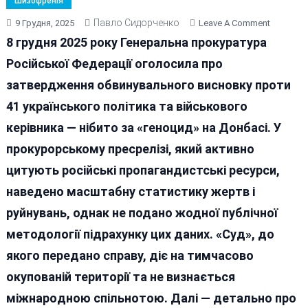
Шизофренія
Павло Сидорченко
On
9 Грудня, 2025
Leave A Comment
Рашисти
8 грудня 2025 року Генеральна прокуратура
Готують
Російської Федерації оголосила про
Фейкови
затвердження обвинувального висновку проти
Суд
Над
41 українського політика та військового
Українсь
керівника — нібито за «геноцид» на Донбасі. У
Посадов
прокурорському пресрелізі, який активно
Хто
У
цитують російські пропагандистські ресурси,
Списку
наведено масштабну статистику жертв і
«обвинув
руйнувань, однак не подано жодної публічної
методології підрахунку цих даних. «Суд», до
якого передано справу, діє на тимчасово
окупованій території та не визнається
міжнародною спільнотою. Далі — детально про