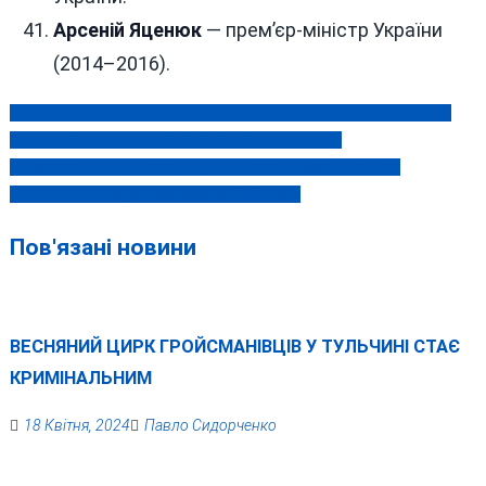
Арсеній Яценюк
— прем’єр-міністр України
(2014–2016).
У Вінницькому суді похвалилися, як допомогли прокуратурі у
Навігація
визнані «ухилянтом» чоловіка з бронюванням
записів
З Вінниці — на Буковину: підполковник Усеінов очолив
патрульну поліцію Чернівецької області
Пов'язані новини
ВЕСНЯНИЙ ЦИРК ГРОЙСМАНІВЦІВ У ТУЛЬЧИНІ СТАЄ
КРИМІНАЛЬНИМ
18 Квітня, 2024
Павло Сидорченко