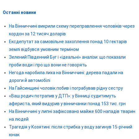
Останні новини
На Вінниччині викрили схему переправлення чоловіків через
кордон за 12 тисяч доларів
Ексдепутат за самовільне захоплення понад 10 гектарів
землі відбувся умовним терміном
Зелений Південний Буг і «ідеальні» аналізи: що показали
проби води і про що вони не говорять
Негода наробила лиха на Вінниччині: дерева падали на
дороги й автомобілі
На Гайсинщині чоловік побив і пограбував рідну сестру
«Ваш родич потрапив у ДТП»: у Вінниці судитимуть
афериста, який видурив у вінничанки понад 153 тис. грн
На Вінниччині у липні зафіксовано майже 600 нападів тварин
на людей
Трагедія у Козятині: після стрибка у воду загинув 15-річний
юнак