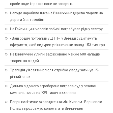
проби води і про що вони не говорять
Негода наробила лиха на Вінниччині: дерева падали на
дороги й автомобілі
На Гайсинщині чоловік побив і пограбував рідну сестру
«Ваш родич потрапив у ДТП»: у Вінниці судитимуть
афериста, який видурив у вінничанки понад 153 тис. грн
На Вінниччині у липні зафіксовано майже 600 нападів
тварин на людей
Трагедія у Козятині: після стрибка у воду загинув 15-
річний юнак
Донька відомого агробарона виграла суд у газової
компанії: позов на 729 тисяч відхилили
Попри політичне охолодження між Києвом і Варшавою
Польща продовжує допомагати Вінниччині