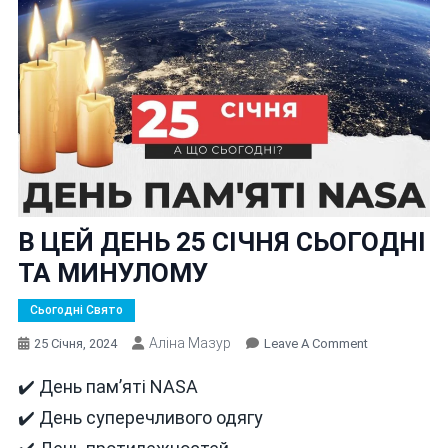
В ЦЕЙ ДЕНЬ 25 СІЧНЯ СЬОГОДНІ
ТА МИНУЛОМУ
Сьогодні Свято
Аліна Мазур
On
25 Січня, 2024
Leave A Comment
В
✔️ День пам’яті NASA
ЦЕЙ
ДЕНЬ
✔️ День суперечливого одягу
25