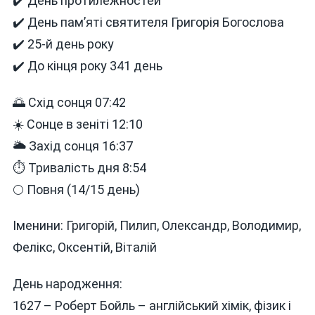
✔️ День протилежностей
СІЧНЯ
✔️ День пам’яті святителя Григорія Богослова
СЬОГОДНІ
ТА
✔️ 25-й день року
МИНУЛОМУ
✔️ До кінця року 341 день
🌅 Схід сонця 07:42
☀️ Сонце в зеніті 12:10
🌥 Захід сонця 16:37
⏱ Тривалість дня 8:54
🌕 Повня (14/15 день)
Іменини: Григорій, Пилип, Олександр, Володимир,
Фелікс, Оксентій, Віталій
День народження:
1627 – Роберт Бойль – англійський хімік, фізик і