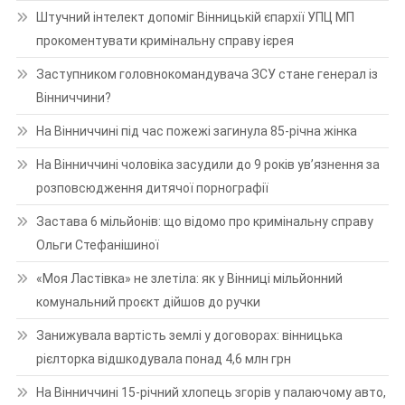
Штучний інтелект допоміг Вінницькій єпархії УПЦ МП
прокоментувати кримінальну справу ієрея
Заступником головнокомандувача ЗСУ стане генерал із
Вінниччини?
На Вінниччині під час пожежі загинула 85-річна жінка
На Вінниччині чоловіка засудили до 9 років ув’язнення за
розповсюдження дитячої порнографії
Застава 6 мільйонів: що відомо про кримінальну справу
Ольги Стефанішиної
«Моя Ластівка» не злетіла: як у Вінниці мільйонний
комунальний проєкт дійшов до ручки
Занижувала вартість землі у договорах: вінницька
рієлторка відшкодувала понад 4,6 млн грн
На Вінниччині 15-річний хлопець згорів у палаючому авто,