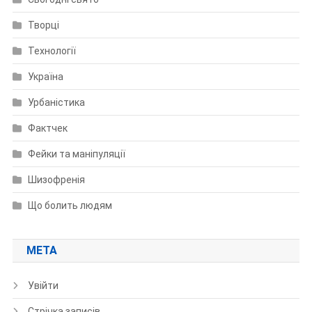
Творці
Технології
Україна
Урбаністика
Фактчек
Фейки та маніпуляції
Шизофренія
Що болить людям
МЕТА
Увійти
Стрічка записів