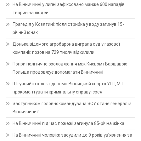
На Вінниччині у липні зафіксовано майже 600 нападів
тварин на людей
Трагедія у Козятині: після стрибка у воду загинув 15-
річний юнак
Донька відомого агробарона виграла суд у газової
компанії: позов на 729 тисяч відхилили
Попри політичне охолодження між Києвом і Варшавою
Польща продовжує допомагати Вінниччині
Штучний інтелект допоміг Вінницькій єпархії УПЦ МП
прокоментувати кримінальну справу ієрея
Заступником головнокомандувача ЗСУ стане генерал із
Вінниччини?
На Вінниччині під час пожежі загинула 85-річна жінка
На Вінниччині чоловіка засудили до 9 років ув’язнення за