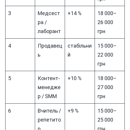
3
Медсест
+14 %
18 000–
ра /
26 000
лаборант
грн
4
Продавец
стабільни
15 000–
ь
й
22 000
грн
5
Контент-
+10 %
18 000–
менедже
27 000
р / SMM
грн
6
Вчитель /
+9 %
15 000–
репетито
25 000
р
грн