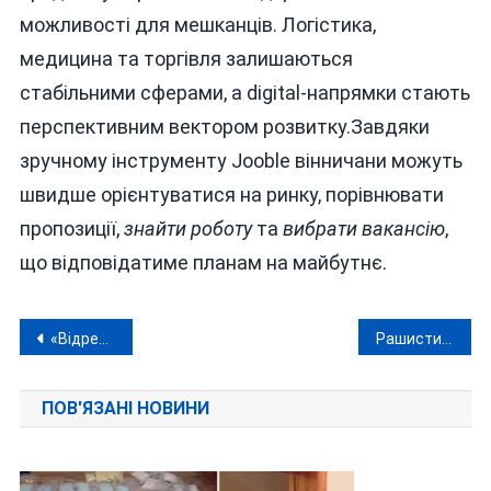
можливості для мешканців. Логістика,
медицина та торгівля залишаються
стабільними сферами, а digital-напрямки стають
перспективним вектором розвитку.Завдяки
зручному інструменту Jooble вінничани можуть
швидше орієнтуватися на ринку, порівнювати
пропозиції,
знайти роботу
та
вибрати вакансію
,
що відповідатиме планам на майбутнє.
Навігація
«Відремонтували» дорогу на папері: заступника голови Оратівської громади з подільниками звинувачують у оборудці
Рашисти продовжують терор проти України: у Харкові вбили чотирьох людей, Павлоград повністю знеструмлено
записів
ПОВ'ЯЗАНІ НОВИНИ