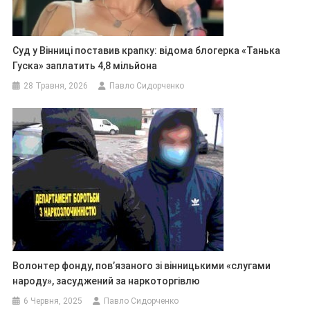
Суд у Вінниці поставив крапку: відома блогерка «Танька
Гуска» заплатить 4,8 мільйона
28 Травня, 2026
Павло Сидорченко
Волонтер фонду, пов’язаного зі вінницькими «слугами
народу», засуджений за наркоторгівлю
6 Червня, 2025
Павло Сидорченко