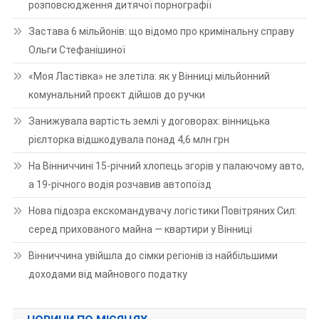
розповсюдження дитячої порнографії
Застава 6 мільйонів: що відомо про кримінальну справу
Ольги Стефанішиної
«Моя Ластівка» не злетіла: як у Вінниці мільйонний
комунальний проєкт дійшов до ручки
Занижувала вартість землі у договорах: вінницька
рієлторка відшкодувала понад 4,6 млн грн
На Вінниччині 15-річний хлопець згорів у палаючому авто,
а 19-річного водія розчавив автопоїзд
Нова підозра екскомандувачу логістики Повітряних Сил:
серед прихованого майна — квартири у Вінниці
Вінниччина увійшла до сімки регіонів із найбільшими
доходами від майнового податку