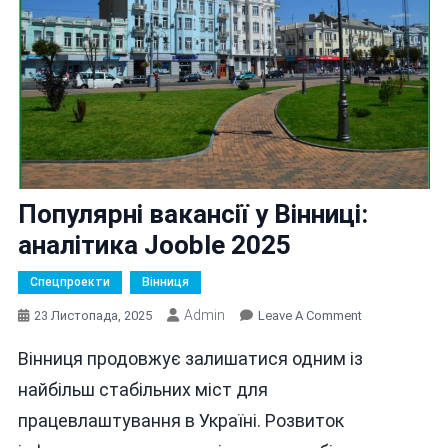
Популярні вакансії у Вінниці:
аналітика Jooble 2025
Спецпроекти
Вінниця
Admin
On
23 Листопада, 2025
Leave A Comment
Популярні
Вінниця продовжує залишатися одним із
Вакансії
У
найбільш стабільних міст для
Вінниці:
працевлаштування в Україні. Розвиток
Аналітика