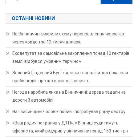
ОСТАННІ НОВИНИ
На Вінниччині викрили схему переправлення чоловіків
через кордон за 12 тисяч доларів
Ексдепутат за самовільне захоплення понад 10 гектарів
землі відбувся умовним терміном
Зелений Південний Буг і «ідеальні» аналізи: що показали
проби води і про що вони не говорять
Негода наробила лиха на Вінниччині: дерева падали на
дороги й автомобілі
На Гайсинщині чоловік побив і пограбував рідну сестру
«Ваш родич потрапив у ДТП»: у Вінниці судитимуть
афериста, який видурив у вінничанки понад 153 тис. грн