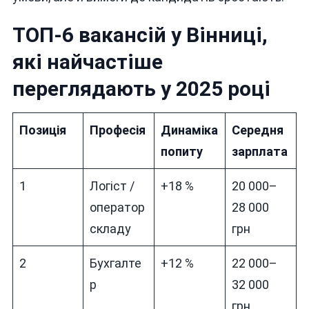
ТОП-6 вакансій у Вінниці,
які найчастіше
переглядають у 2025 році
Позиція
Професія
Динаміка
Середня
попиту
зарплата
1
Логіст /
+18 %
20 000–
оператор
28 000
складу
грн
2
Бухгалте
+12 %
22 000–
р
32 000
грн