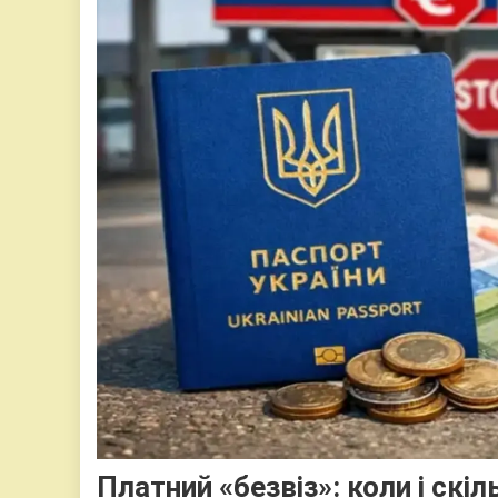
Платний «безвіз»: коли і ск