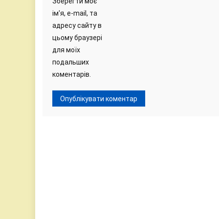
Зберегти моє
ім'я, e-mail, та
адресу сайту в
цьому браузері
для моїх
подальших
коментарів.