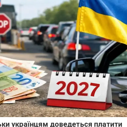
ільки українцям доведеться платити