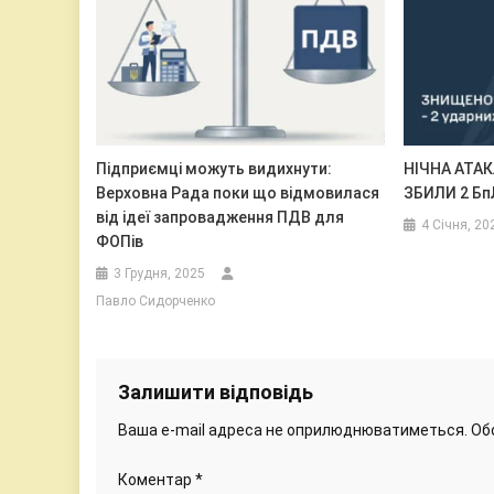
Підприємці можуть видихнути:
НІЧНА АТАК
Верховна Рада поки що відмовилася
ЗБИЛИ 2 БпЛ
від ідеї запровадження ПДВ для
4 Січня, 20
ФОПів
3 Грудня, 2025
Павло Сидорченко
Залишити відповідь
Ваша e-mail адреса не оприлюднюватиметься.
Об
Коментар
*