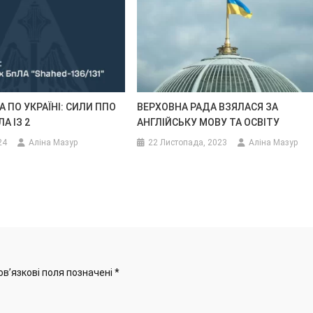
А ПО УКРАЇНІ: СИЛИ ППО
ВЕРХОВНА РАДА ВЗЯЛАСЯ ЗА
А ІЗ 2
АНГЛІЙСЬКУ МОВУ ТА ОСВІТУ
24
Аліна Мазур
22 Листопада, 2023
Аліна Мазур
ов’язкові поля позначені
*