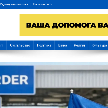
Редакційна політика
Наші контакти
іт
Суспільство
Політика
Війна
Релігія
Культура