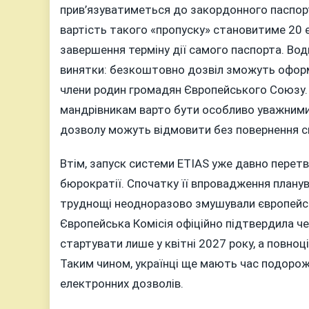
прив’язуватиметься до закордонного паспорт
вартість такого «пропуску» становитиме 20 є
завершення терміну дії самого паспорта. Во
винятки: безкоштовно дозвіл зможуть оформи
члени родин громадян Європейського Союзу
мандрівникам варто бути особливо уважними п
дозволу можуть відмовити без повернення с
Втім, запуск системи ETIAS уже давно перет
бюрократії. Спочатку її впровадження планув
труднощі неодноразово змушували європейсь
Європейська Комісія офіційно підтвердила ч
стартувати лише у квітні 2027 року, а повноц
Таким чином, українці ще мають час подоро
електронних дозволів.