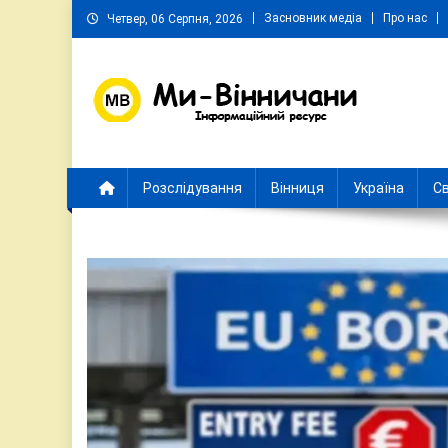
Skip
Засновник медіа
Про нас
Четвер, 06 Серпня, 2026
to
content
Ми Вінничани
Незалежний інформаційний портал Вінничини
Розслідування
Вінниця
Україна
Св