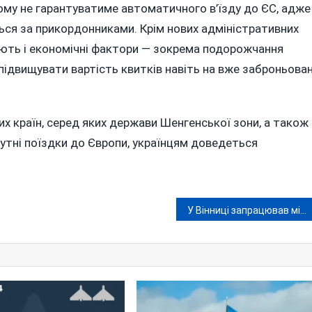
ому не гарантуватиме автоматичного в’їзду до ЄС, адже
ться за прикордонниками. Крім нових адміністративних
вають і економічні фактори — зокрема подорожчання
 підвищувати вартість квитків навіть на вже заброньован
 країн, серед яких держави Шенгенської зони, а також
йбутні поїздки до Європи, українцям доведеться
У Вінниці запрацював міні-хаб «Нової пошти» для швидкої відправки товарів