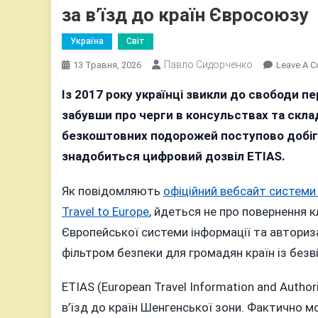
за в’їзд до країн Євросоюзу
Україна
Світ
Павло Сидорченко
13 Травня, 2026
Leave A 
Із 2017 року українці звикли до свободи 
забувши про черги в консульствах та скла
безкоштовних подорожей поступово добігає
знадобиться цифровий дозвіл ETIAS.
Як повідомляють
офіційний вебсайт системи
Travel to Europe
, йдеться не про повернення 
Європейської системи інформації та автори
фільтром безпеки для громадян країн із без
ETIAS (European Travel Information and Autho
в’їзд до країн Шенгенської зони. Фактично 