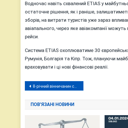
Водночас навіть схвалений ETIAS у майбутнь
остаточне рішення, як і раніше, залишатиме
зборів, на витрати туристів уже зараз впли
авіапального, через яке авіакомпанії можуть
рейси.
Система ETIAS охоплюватиме 30 європейських
Румунія, Болгарія та Кіпр. Тож, плануючи ма
враховувати і ці нові фінансові реалії.
Навігація
8-річний вінничанин став «живою енциклопедією» Євробачення
записів
ПОВ'ЯЗАНІ НОВИНИ