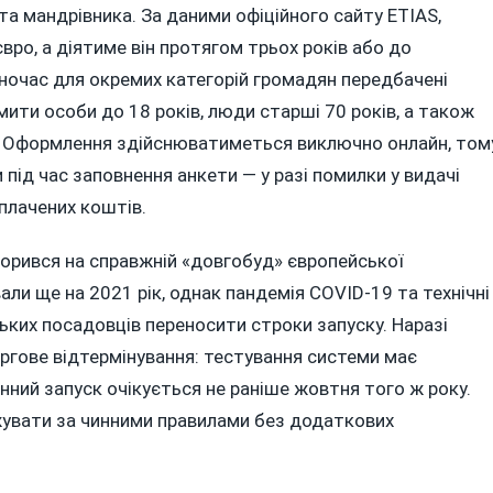
а мандрівника. За даними офіційного сайту ETIAS,
вро, а діятиме він протягом трьох років або до
дночас для окремих категорій громадян передбачені
ти особи до 18 років, люди старші 70 років, а також
. Оформлення здійснюватиметься виключно онлайн, том
ід час заповнення анкети — у разі помилки у видачі
плачених коштів.
ворився на справжній «довгобуд» європейської
али ще на 2021 рік, однак пандемія COVID-19 та технічні
ких посадовців переносити строки запуску. Наразі
ергове відтермінування: тестування системи має
інний запуск очікується не раніше жовтня того ж року.
жувати за чинними правилами без додаткових