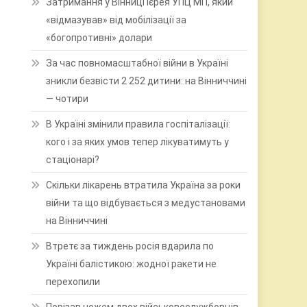
Затримання у Вінниці ієрея УПЦ МП, який
«відмазував» від мобілізації за
«богопротивні» долари
За час повномасштабної війни в Україні
зникли безвісти 2 252 дитини: на Вінниччині
— чотири
В Україні змінили правила госпіталізації:
кого і за яких умов тепер лікуватимуть у
стаціонарі?
Скільки лікарень втратила Україна за роки
війни та що відбувається з медустановами
на Вінниччині
Втретє за тиждень росія вдарила по
Україні балістикою: жодної ракети не
перехопили