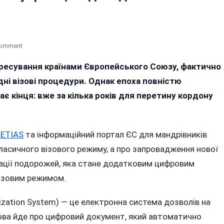
On
Comment
Платний
пересування країнами Європейського Союзу, фактично
«безвіз»:
дні візові процедури. Однак епоха повністю
Коли
І
 кінця: вже за кілька років для перетину кордону
Скільки
Українцям
Доведеться
 ETIAS
та інформаційний портал ЄС для мандрівників
Платити
класичного візового режиму, а про запровадження нової
За
В’їзд
зації подорожей, яка стане додатковим цифровим
До
візовим режимом.
Країн
Євросоюзу
rization System) — це електронна система дозволів на
мова йде про цифровий документ, який автоматично