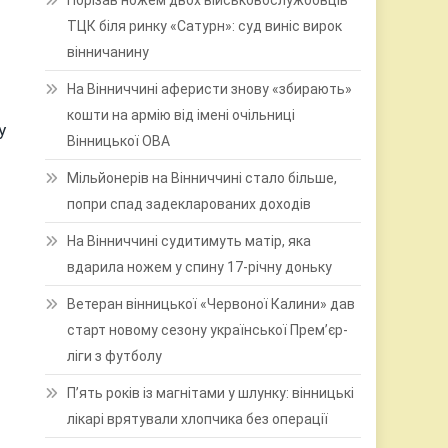
Порізав ножем двох військовослужбовців
ТЦК біля ринку «Сатурн»: суд виніс вирок
вінничанину
На Вінниччині аферисти знову «збирають»
кошти на армію від імені очільниці
у
Вінницької ОВА
Мільйонерів на Вінниччині стало більше,
попри спад задекларованих доходів
На Вінниччині судитимуть матір, яка
вдарила ножем у спину 17-річну доньку
Ветеран вінницької «Червоної Калини» дав
старт новому сезону української Прем’єр-
ліги з футболу
П’ять років із магнітами у шлунку: вінницькі
лікарі врятували хлопчика без операції