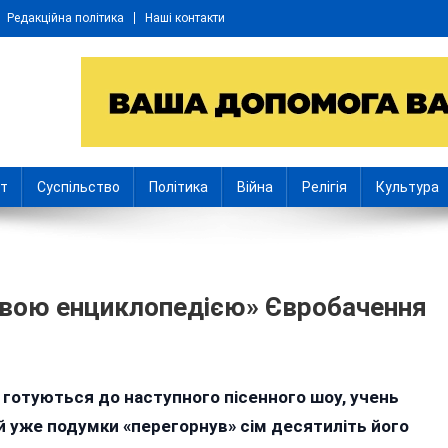
Редакційна політика
Наші контакти
іт
Суспільство
Політика
Війна
Релігія
Культура
живою енциклопедією» Євробачення
n
е готуються до наступного пісенного шоу, учень
ічний
 уже подумки «перегорнув» сім десятиліть його
інничанин