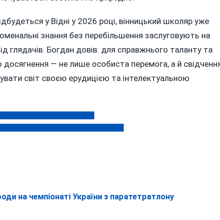
дбудеться у Відні у 2026 році, вінницький школяр уже
номенальні знання без перебільшення заслуговують на
 від глядачів. Богдан довів: для справжнього таланту та
о досягнення — не лише особиста перемога, а й свідченн
вувати світ своєю ерудицією та інтелектуальною
паній з вінницькими назвами
я платити за в’їзд до країн Євросоюзу
роди на чемпіонаті України з паратетратлону