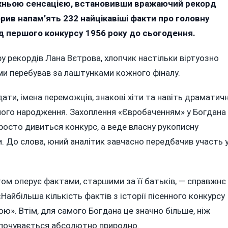
вжньою сенсацією, встановивши вражаючий рекорд
тав
орив напам’ять 232 найцікавіші факти про головну
живою
д першого конкурсу 1956 року до сьогодення.
нциклопедією»
вробачення
у рекордів Лана Вєтрова, хлопчик настільки віртуозно
ками перебував за лаштунками кожного фіналу.
ати, імена переможців, знакові хіти та навіть драматичн
о його народження. Захоплення «Євробаченням» у Богдана
 просто дивиться конкурс, а веде власну рукописну
. До слова, юний аналітик завчасно передбачив участь 
том оперує фактами, старшими за її батьків, — справжнє
Найбільша кількість фактів з історії пісенного конкурсу
ю». Втім, для самого Богдана це значно більше, ніж
ін почувається абсолютно природно.