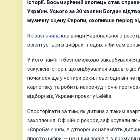
історії. Восьмирічний хлопець став спра
с
України. Усього за 30 хвилин Богдан відтв
«
музичну сцену Європи, охопивши період ві
е
Є
Як
зазначила
керівниця Національного реєстр
орієнтується в цифрах і подіях, ніби сам ро
У його пам’яті безпомилково закарбувалися д
закулісні історії, що відбувалися задовго д
почалося ще у чотири роки, і сьогодні він не
картотеку та робить напрочуд точні прогнози
відборі від України проєкту Leléka.
Спостерігати за тим, як дитина з таким азар
захоплення. Офіційно рекорд зафіксували як «
«Євробачення», відтворених напам’ять дитино
просто цифри, — це цілий всесвіт, у якому в