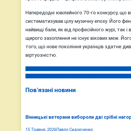
Напередодні ювілейного 70-го конкурсу, що ві
систематизував цілу музичну епоху. Його фе
найвищі бали, як від професійного журі, так і
щирого захоплення не існує вікових меж. Йог
того, що нове покоління українців здатне ди
віртуозністю.
Дружина Порошенка зареєструвала у Києві низку ком
Навігація
Платний «безвіз»: коли і скільки українцям доведетьс
записів
Пов'язані новини
Вінницькі ветерани вибороли дві срібні наго
15 Травня, 2026
Павло Сидорченко