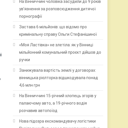
На Вінниччині чоловіка засудили до 9 років
ув’язнення за розповсюдження дитячої
порнографії
Застава 6 мільйонів: що відомо про
кримінальну справу Ольги Стефанішиної
«Моя Ластівка» не злетіла: як у Вінниці
мільйонний комунальний проєкт дійшов до
і
ручки
Занижувала вартість землі у договорах:
вінницька рієлторка відшкодувала понад
у
4,6 млн грн
На Вінниччині 15-річний хлопець згорів у
палаючому авто, а 19-річного водія
розчавив автопоїзд
Нова підозра екскомандувачу логістики