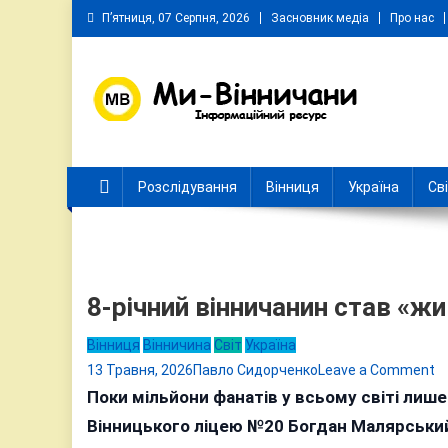
Skip
П’ятниця, 07 Серпня, 2026
Засновник медіа
Про нас
to
content
Ми Вінничани
Незалежний інформаційний портал Вінничини
Розслідування
Вінниця
Україна
Св
8-річний вінничанин став «
Вінниця
Вінничина
Світ
Україна
o
13 Травня, 2026
Павло Сидорченко
Leave a Comment
8-
Поки мільйони фанатів у всьому світі лиш
р
Вінницького ліцею №20 Богдан Малярський
в