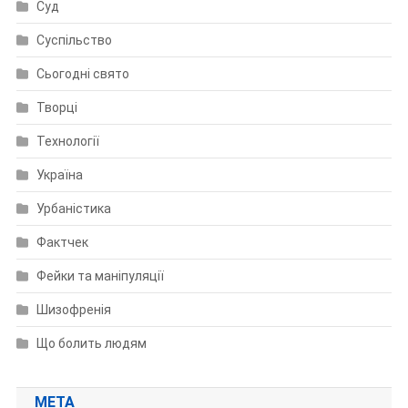
Суд
Суспільство
Сьогодні свято
Творці
Технології
Україна
Урбаністика
Фактчек
Фейки та маніпуляції
Шизофренія
Що болить людям
МЕТА