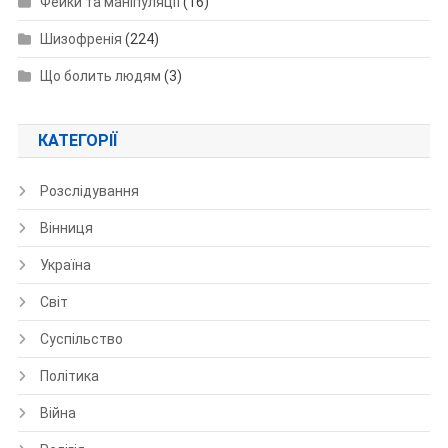
Фейки та маніпуляції
(16)
Шизофренія
(224)
Що болить людям
(3)
КАТЕГОРІЇ
Розслідування
Вінниця
Україна
Світ
Суспільство
Політика
Війна