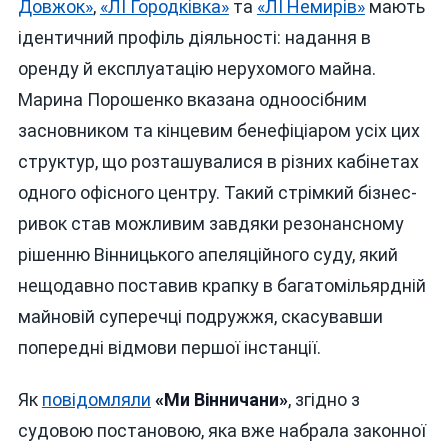
Довжок»
,
«ЛІ Городківка»
та
«ЛІ Немирів»
мають
ідентичний профіль діяльності: надання в
оренду й експлуатацію нерухомого майна.
Марина Порошенко вказана одноосібним
засновником та кінцевим бенефіціаром усіх цих
структур, що розташувалися в різних кабінетах
одного офісного центру. Такий стрімкий бізнес-
ривок став можливим завдяки резонансному
рішенню Вінницького апеляційного суду, який
нещодавно поставив крапку в багатомільярдній
майновій суперечці подружжя, скасувавши
попередні відмови першої інстанції.
Як
повідомляли
«Ми Вінничани»
, згідно з
судовою постановою, яка вже набрала законної