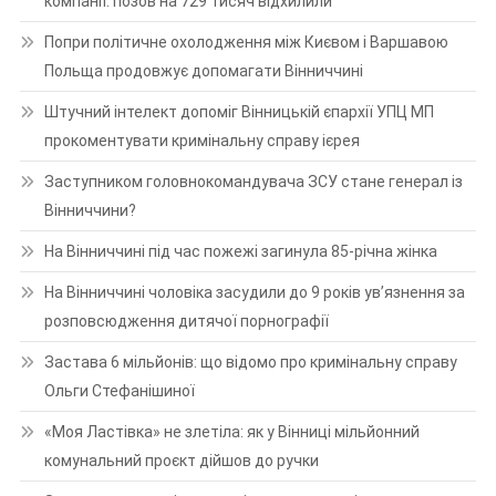
компанії: позов на 729 тисяч відхилили
Попри політичне охолодження між Києвом і Варшавою
Польща продовжує допомагати Вінниччині
Штучний інтелект допоміг Вінницькій єпархії УПЦ МП
прокоментувати кримінальну справу ієрея
Заступником головнокомандувача ЗСУ стане генерал із
Вінниччини?
На Вінниччині під час пожежі загинула 85-річна жінка
На Вінниччині чоловіка засудили до 9 років ув’язнення за
розповсюдження дитячої порнографії
Застава 6 мільйонів: що відомо про кримінальну справу
Ольги Стефанішиної
«Моя Ластівка» не злетіла: як у Вінниці мільйонний
комунальний проєкт дійшов до ручки