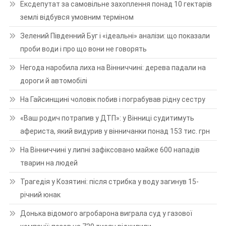
Ексдепутат за самовільне захоплення понад 10 гектарів
землі відбувся умовним терміном
Зелений Південний Буг і «ідеальні» аналізи: що показали
проби води і про що вони не говорять
Негода наробила лиха на Вінниччині: дерева падали на
дороги й автомобілі
На Гайсинщині чоловік побив і пограбував рідну сестру
«Ваш родич потрапив у ДТП»: у Вінниці судитимуть
афериста, який видурив у вінничанки понад 153 тис. грн
На Вінниччині у липні зафіксовано майже 600 нападів
тварин на людей
Трагедія у Козятині: після стрибка у воду загинув 15-
річний юнак
Донька відомого агробарона виграла суд у газової