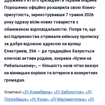
Дружина п’ятого президента України Марина
Порошенка
Зареєструвала
Порошенко офіційно розширила свою бізнес-
У
присутність, зареєструвавши 7 травня 2026
Києві
року одразу вісім нових товариств з
Низку
Компаній
обмеженою відповідальністю. Попри те, що
З
всі підприємства отримали київську прописку
Вінницькими
за добре відомою адресою на вулиці
Назвами
Електриків, 29А — де традиційно базуються
ключові активи родини, зокрема «Кузня на
Рибальському», — більшість назв чітко вказує
на вінницьке коріння та інтереси в конкретних
громадах.
Компанії
«ЛІ Клембівка»
,
«ЛІ Заболотне»
,
«ЛІ
Погребище»
,
«ЛІ Куна»
,
«ЛІ Маломочулка»
,
«ЛІ