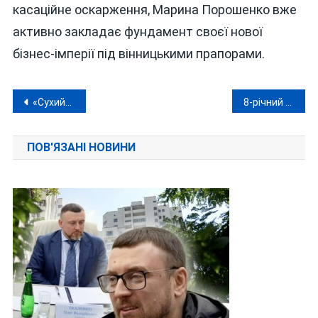
касаційне оскарження, Марина Порошенко вже
активно закладає фундамент своєї нової
бізнес-імперії під вінницькими прапорами.
Навігація
«Сухий» вівторок: чому Вінниця залишилася без води
8-річний вінничанин став «живою енциклопедією» Євробачення
записів
ПОВ'ЯЗАНІ НОВИНИ