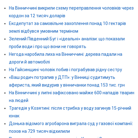
На Вінниччині викрили схему переправлення чоловіків через
кордон за 12 тисяч доларів
Ексдепутат за самовільне захоплення понад 10 гектарів
землі відбувся умовним терміном
Зелений Південний Буг і «ідеальні» аналізи: що показали
проби води і про що вони не говорять
Негода наробила лиха на Вінниччині: дерева падали на
дороги й автомобілі
На Гайсинщині чоловік побив і пограбував рідну сестру
«Ваш родич потрапив у ДТП»: у Вінниці судитимуть
афериста, який видурив у вінничанки понад 153 тис. грн
На Вінниччині у липні зафіксовано майже 600 нападів тварин
на людей
Трагедія у Козятині: після стрибка у воду загинув 15-річний
юнак
Донька відомого агробарона виграла суд у газової компанії:
позов на 729 тисяч відхилили