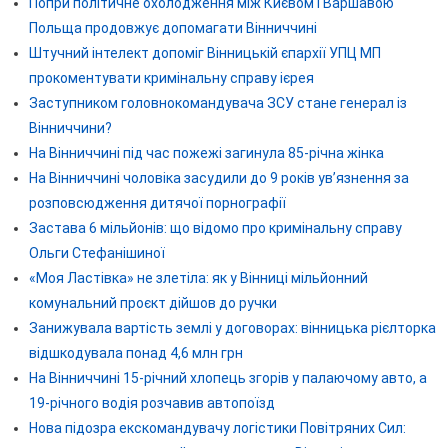
Попри політичне охолодження між Києвом і Варшавою
Польща продовжує допомагати Вінниччині
Штучний інтелект допоміг Вінницькій єпархії УПЦ МП
прокоментувати кримінальну справу ієрея
Заступником головнокомандувача ЗСУ стане генерал із
Вінниччини?
На Вінниччині під час пожежі загинула 85-річна жінка
На Вінниччині чоловіка засудили до 9 років ув’язнення за
розповсюдження дитячої порнографії
Застава 6 мільйонів: що відомо про кримінальну справу
Ольги Стефанішиної
«Моя Ластівка» не злетіла: як у Вінниці мільйонний
комунальний проєкт дійшов до ручки
Занижувала вартість землі у договорах: вінницька рієлторка
відшкодувала понад 4,6 млн грн
На Вінниччині 15-річний хлопець згорів у палаючому авто, а
19-річного водія розчавив автопоїзд
Нова підозра екскомандувачу логістики Повітряних Сил: