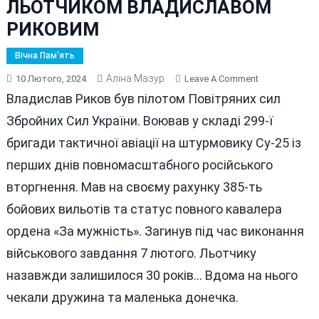
ЛЬОТЧИКОМ ВЛАДИСЛАВОМ
РИКОВИМ
Вічна Пам'ять
Аліна Мазур
On
10 Лютого, 2024
Leave A Comment
НАЗАВЖДИ
Владислав Риков був пілотом Повітряних сил
30…
Збройних Сил України. Воював у складі 299-ї
ВІННИЦЯ
бригади тактичної авіації на штурмовику Су-25 із
СЬОГОДНІ
ПРОЩАЄТЬС
перших днів повномасштабного російського
З
вторгнення. Мав на своєму рахунку 385-ть
ЛЬОТЧИКОМ
бойових вильотів та статус повного кавалера
ВЛАДИСЛАВ
РИКОВИМ
ордена «За мужність». Загинув під час виконання
військового завдання 7 лютого. Льотчику
назавжди залишилося 30 років… Вдома на нього
чекали дружина та маленька донечка.