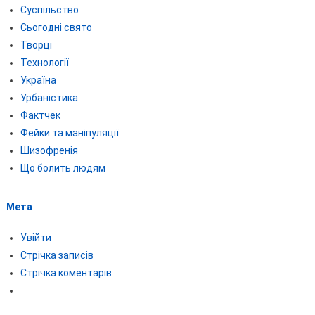
Суспільство
Сьогодні свято
Творці
Технології
Україна
Урбаністика
Фактчек
Фейки та маніпуляції
Шизофренія
Що болить людям
Мета
Увійти
Стрічка записів
Стрічка коментарів