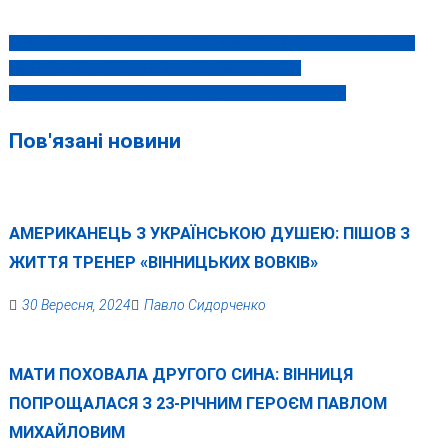
МОБІЛІЗАЦІЯ ПО-НОВОМУ: КОМУ АРЕШТУЮТЬ БАНКІВСЬКИЙ
Навігація
РАХУНОК АБО ЗАБЛОКУЮТЬ ПРАВА ВОДІЯ?
записів
В ЦЕЙ ДЕНЬ 10 ЛЮТОГО СЬОГОДНІ ТА МИНУЛОМУ
Пов'язані новини
АМЕРИКАНЕЦЬ З УКРАЇНСЬКОЮ ДУШЕЮ: ПІШОВ З
ЖИТТЯ ТРЕНЕР «ВІННИЦЬКИХ ВОВКІВ»
30 Вересня, 2024
Павло Сидорченко
МАТИ ПОХОВАЛА ДРУГОГО СИНА: ВІННИЦЯ
ПОПРОЩАЛАСЯ З 23-РІЧНИМ ГЕРОЄМ ПАВЛОМ
МИХАЙЛОВИМ