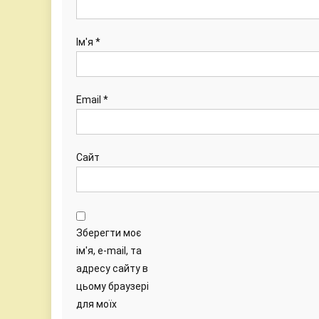
Ім'я
*
Email
*
Сайт
Зберегти моє
ім'я, e-mail, та
адресу сайту в
цьому браузері
для моїх