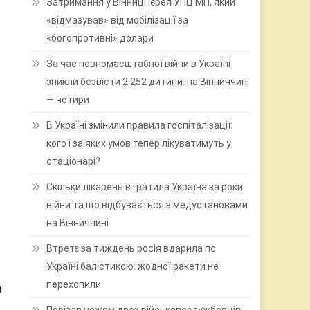
Затримання у Вінниці ієрея УПЦ МП, який
«відмазував» від мобілізації за
«богопротивні» долари
За час повномасштабної війни в Україні
зникли безвісти 2 252 дитини: на Вінниччині
— чотири
В Україні змінили правила госпіталізації:
кого і за яких умов тепер лікуватимуть у
стаціонарі?
Скільки лікарень втратила Україна за роки
війни та що відбувається з медустановами
на Вінниччині
Втретє за тиждень росія вдарила по
Україні балістикою: жодної ракети не
перехопили
и