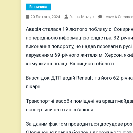
Вінничина
Аліна Мазур
20 Лютого, 2024
Leave A Commen
Аварія сталася 19 лютого поблизу с. Сокири
попередньою інформацією слідства, 32-річний
виконання повороту, не надав переваги в русі
керуванням 69-річного жителя м. Херсон, яки
комунікації поліції Вінницької області.
Внаслідок ДТП водій Renault та його 62-річн
лікарні.
Транспортні засоби поміщені на арештмайданч
експертизи на стан сп’яніння.
За даним фактом проводиться досудове розсл
(Порушення правил безпеки дорожнього руху 