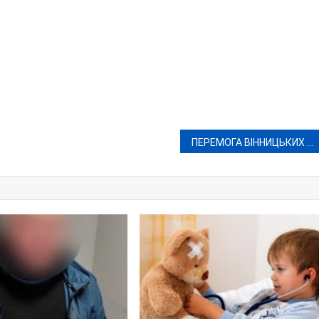
ПЕРЕМОГА ВІННИЦЬКИХ СПОРТСМЕНІВ НА ТУРНІРІ З СУМО «WEST-VIRU OPEN»