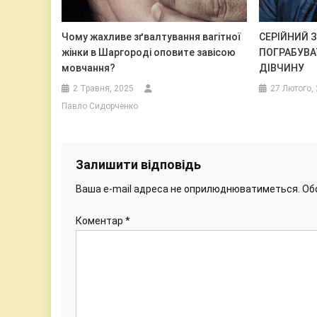
Чому жахливе зґвалтування вагітної
СЕРІЙНИЙ 
жінки в Шаргороді оповите завісою
ПОГРАБУВА
мовчання?
ДІВЧИНУ
2 Травня, 2025
27 Лютого,
Павло Сидорченко
Залишити відповідь
Ваша e-mail адреса не оприлюднюватиметься.
Об
Коментар
*