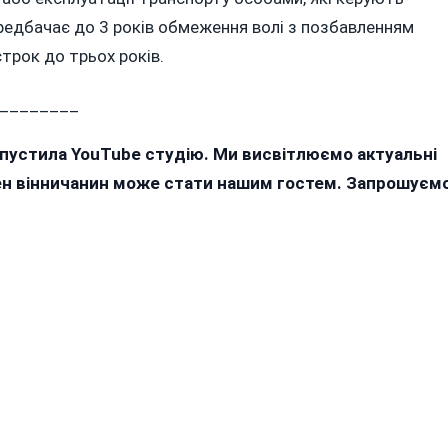
редбачає до 3 років обмеження волі з позбавленням
трок до трьох років.
________
апустила YouTube студію. Ми висвітлюємо актуальні
жен вінничанин може стати нашим гостем. Запрошуєм