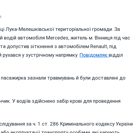
On
t
АВТОТРОЩА
нці Лука-Мелешківської територіальної громади. За
ПОБЛИЗУ
 водій автомобіля Mercedes, житель м. Вінниця під час
СОКИРИНЦІ:
ТРАВМУВАЛИСЯ
 та допустив зіткнення з автомобілем Renault, під
ДВОЄ
й рухався у зустрічному напрямку.
Повідомляє
відділ
ЛЮДЕЙ
а пасажирка зазнали травмувань й були доставлені до
ик. У водіїв здійснено забір крові для проведення
ідування за ч. 1 ст. 286 Кримінального кодексу Україн
або експлуатації транспорту особами, які керують