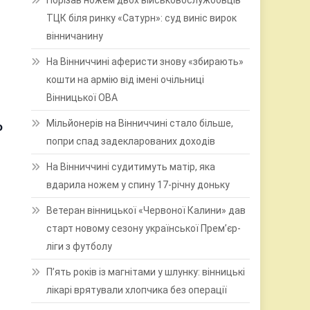
Порізав ножем двох військовослужбовців
ТЦК біля ринку «Сатурн»: суд виніс вирок
вінничанину
На Вінниччині аферисти знову «збирають»
кошти на армію від імені очільниці
Вінницької ОВА
Мільйонерів на Вінниччині стало більше,
о
попри спад задекларованих доходів
На Вінниччині судитимуть матір, яка
вдарила ножем у спину 17-річну доньку
Ветеран вінницької «Червоної Калини» дав
старт новому сезону української Прем’єр-
ліги з футболу
П’ять років із магнітами у шлунку: вінницькі
лікарі врятували хлопчика без операції