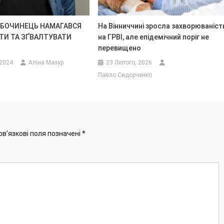
ЗБОЧИНЕЦЬ НАМАГАВСЯ
На Вінниччині зросла захворюваніст
ТИ ТА ЗҐВАЛТУВАТИ
на ГРВІ, але епідемічний поріг не
перевищено
 2024
Аліна Мазур
23 Лютого, 2026
Павло Сидорченко
ов’язкові поля позначені
*