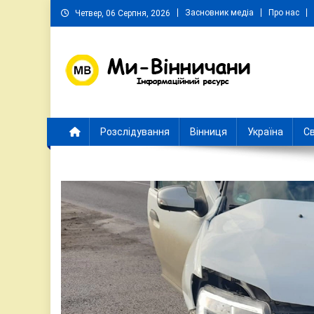
Skip
Засновник медіа
Про нас
Четвер, 06 Серпня, 2026
to
content
Ми Вінничани
Незалежний інформаційний портал Вінничини
Розслідування
Вінниця
Україна
Св