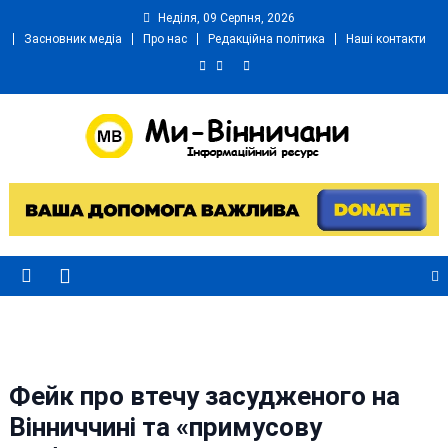
Skip
Неділя, 09 Серпня, 2026
to
Засновник медіа
Про нас
Редакційна політика
Наші контакти
content
Ми Вінничани
Незалежний інформаційний портал Вінничини
Фейк про втечу засудженого на
Вінниччині та «примусову