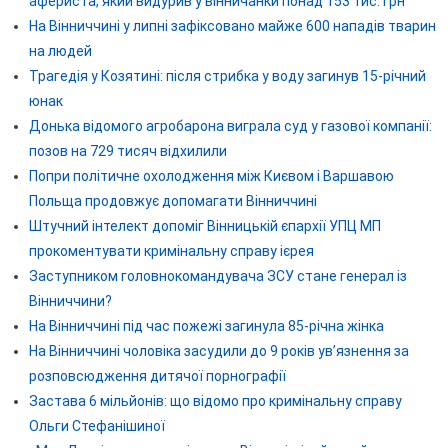
афериста, який видурив у вінничанки понад 153 тис. грн
На Вінниччині у липні зафіксовано майже 600 нападів тварин
на людей
Трагедія у Козятині: після стрибка у воду загинув 15-річний
юнак
Донька відомого агробарона виграла суд у газової компанії:
позов на 729 тисяч відхилили
Попри політичне охолодження між Києвом і Варшавою
Польща продовжує допомагати Вінниччині
Штучний інтелект допоміг Вінницькій єпархії УПЦ МП
прокоментувати кримінальну справу ієрея
Заступником головнокомандувача ЗСУ стане генерал із
Вінниччини?
На Вінниччині під час пожежі загинула 85-річна жінка
На Вінниччині чоловіка засудили до 9 років ув’язнення за
розповсюдження дитячої порнографії
Застава 6 мільйонів: що відомо про кримінальну справу
Ольги Стефанішиної