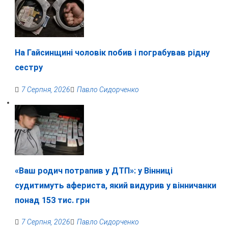
На Гайсинщині чоловік побив і пограбував рідну
сестру
7 Серпня, 2026
Павло Сидорченко
«Ваш родич потрапив у ДТП»: у Вінниці
судитимуть афериста, який видурив у вінничанки
понад 153 тис. грн
7 Серпня, 2026
Павло Сидорченко