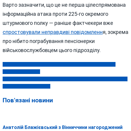
Варто зазначити, що це не перша цілеспрямована
інформаційна атака проти 225-го окремого
штурмового полку — раніше фактчекери вже
спростовували неправдиві повідомленн
я, зокрема
про нібито пограбування пенсіонерки
військовослужбовцем цього підрозділу.
Буревій, пожежі та смертельні аварії: на Вінничині п’ятеро
Навігація
загиблих за три дні
записів
Понад 130 випадків браконьєрства на Вінниччині: які покарання
за це призначають суди
Пов'язані новини
Анатолій Блажієвський з Вінниччини нагороджений