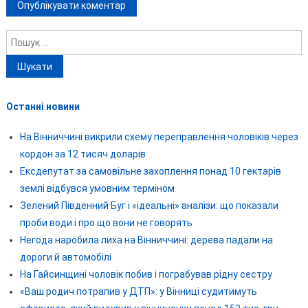
Пошук:
Останні новини
На Вінниччині викрили схему переправлення чоловіків через
кордон за 12 тисяч доларів
Ексдепутат за самовільне захоплення понад 10 гектарів
землі відбувся умовним терміном
Зелений Південний Буг і «ідеальні» аналізи: що показали
проби води і про що вони не говорять
Негода наробила лиха на Вінниччині: дерева падали на
дороги й автомобілі
На Гайсинщині чоловік побив і пограбував рідну сестру
«Ваш родич потрапив у ДТП»: у Вінниці судитимуть