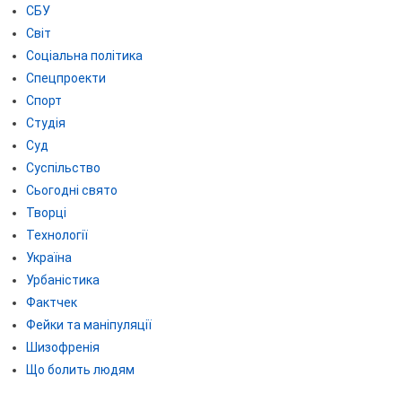
СБУ
Світ
Соціальна політика
Спецпроекти
Спорт
Студія
Суд
Суспільство
Сьогодні свято
Творці
Технології
Україна
Урбаністика
Фактчек
Фейки та маніпуляції
Шизофренія
Що болить людям