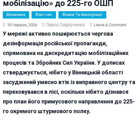
мобілізацію» до 225-го ОШП
Вінничина
Фактчек
Фейки Та Маніпуляції
Павло Сидорченко
On
10 Червня, 2026
Leave A Comment
Фейк
У мережі активно поширюється чергова
Про
дезінформація російської пропаганди,
Втечу
спрямована на дискредитацію мобілізаційних
Засудж
На
процесів та Збройних Сил України. У дописах
Вінничч
стверджується, нібито у Вінницькій області
Та
засуджений умисно втік із виправного центру та
«приму
Мобілі
переховувався в лісі, оскільки нібито дізнався
До
про план його примусового направлення до 225-
225-
го окремого штурмового полку.
Го
ОШП