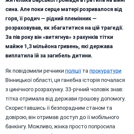
Вкра
сина. Але поки серце матері розривалося від
У
горя, її родич — рідний племінник —
Тітки,
Що
розраховував, як збагатитися на цій трагедії.
Втрат
За пів року він «витягнув» з рахунків тітки
На
майже 1,3 мільйона гривень, які держава
Війні
Сина,
виплатила їй за загибель дитини.
Майж
1,3
Як повідомили речники
поліції
та
прокуратури
Мільй
Вінницької області, ця ганебна історія почалася
з цинічного розрахунку. 33-річний чоловік знав:
тітка отримала від держави грошову допомогу.
Скориставшись її безпорадним станом та
довірою, він отримав доступ до її мобільного
банкінгу. Можливо, жінка просто попросила