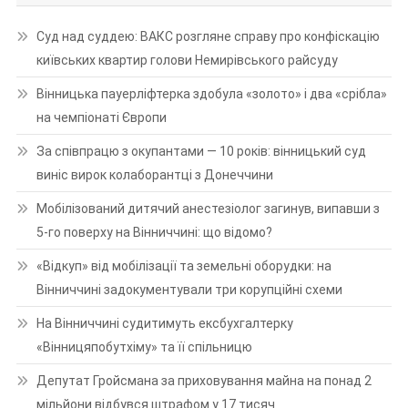
Суд над суддею: ВАКС розгляне справу про конфіскацію
київських квартир голови Немирівського райсуду
Вінницька пауерліфтерка здобула «золото» і два «срібла»
на чемпіонаті Європи
За співпрацю з окупантами — 10 років: вінницький суд
виніс вирок колаборантці з Донеччини
Мобілізований дитячий анестезіолог загинув, випавши з
5-го поверху на Вінниччині: що відомо?
«Відкуп» від мобілізації та земельні оборудки: на
Вінниччині задокументували три корупційні схеми
На Вінниччині судитимуть ексбухгалтерку
«Вінницяпобутхіму» та її спільницю
Депутат Гройсмана за приховування майна на понад 2
мільйони відбувся штрафом у 17 тисяч