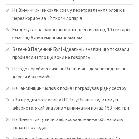
На Вінниччині викрили схему переправлення чоловіків
через кордон за 12 тисяч доларів
Ексдепутат за самовільне захоплення понад 10 гектарів
землі відбувся умовним терміном
Зелений Південний Буг і «ідеальні» аналізи: що показали
проби води і про що вони не говорять
Негода наробила лиха на Вінниччині: дерева падали на
дороги й автомобілі
На Гайсинщині чоловік побив і пограбував рідну сестру
«Ваш родич потрапив у ДТП»: у Вінниці судитимуть
афериста, який видурив у вінничанки понад 153 тис. грн
На Вінниччині у липні зафіксовано майже 600 нападів
тварин на людей
Трагедія у Козятині: після стрибка у воду загинув 15-