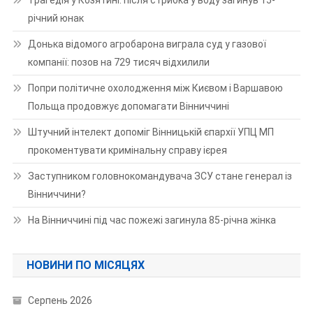
річний юнак
Донька відомого агробарона виграла суд у газової
компанії: позов на 729 тисяч відхилили
Попри політичне охолодження між Києвом і Варшавою
Польща продовжує допомагати Вінниччині
Штучний інтелект допоміг Вінницькій єпархії УПЦ МП
прокоментувати кримінальну справу ієрея
Заступником головнокомандувача ЗСУ стане генерал із
Вінниччини?
На Вінниччині під час пожежі загинула 85-річна жінка
НОВИНИ ПО МІСЯЦЯХ
Серпень 2026