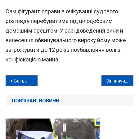
Сам фігурант справи в очікуванні судового
розгляду перебуватиме під цілодобовим
домашнім арештом. У разі доведення вини й
винесення обвинувального вироку йому може
загрожувати до 12 років позбавлення волі з
конфіскацією майна.
Навігація
Батьків не почули: Вінницька мерія підтвердила наміри «звільнити» ліцей №30 від малечі
Вінниччина пережила ракетно-дронову атаку, але головний удар рашистів прийняли інші області
записів
ПОВ'ЯЗАНІ НОВИНИ