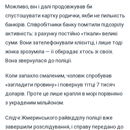
Можливо, він і далі продовжував би
спустошувати картку родички, якби не пильність
банкірів. Співробітники банку помітили підозрілу
активність: з рахунку постійно «тікали» великі
суми. Вони зателефонували клієнтці, і лише тоді
жінка зрозуміла — її обкрадає хтось зі своїх.
Вона звернулася до поліції.
Коли запахло смаленим, чоловік спробував
«загладити провину» і повернув тітці 7 тисяч
доларів. Проте це лише крапля в морі порівняно
з украденим мільйоном.
Слідчі Жмеринського райвідділу поліції вже
завершили розслідування, і справу передано до