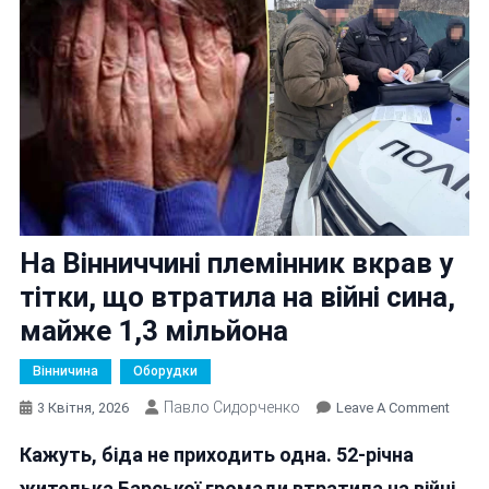
На Вінниччині племінник вкрав у
тітки, що втратила на війні сина,
майже 1,3 мільйона
Вінничина
Оборудки
Павло Сидорченко
On
3 Квітня, 2026
Leave A Comment
На
Кажуть, біда не приходить одна. 52-річна
Вінни
Племі
жителька Барської громади втратила на війні