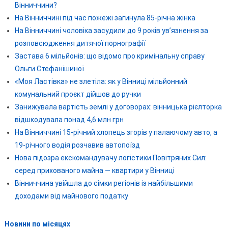
Вінниччини?
На Вінниччині під час пожежі загинула 85-річна жінка
На Вінниччині чоловіка засудили до 9 років ув’язнення за
розповсюдження дитячої порнографії
Застава 6 мільйонів: що відомо про кримінальну справу
Ольги Стефанішиної
«Моя Ластівка» не злетіла: як у Вінниці мільйонний
комунальний проєкт дійшов до ручки
Занижувала вартість землі у договорах: вінницька рієлторка
відшкодувала понад 4,6 млн грн
На Вінниччині 15-річний хлопець згорів у палаючому авто, а
19-річного водія розчавив автопоїзд
Нова підозра екскомандувачу логістики Повітряних Сил:
серед прихованого майна — квартири у Вінниці
Вінниччина увійшла до сімки регіонів із найбільшими
доходами від майнового податку
Новини по місяцях