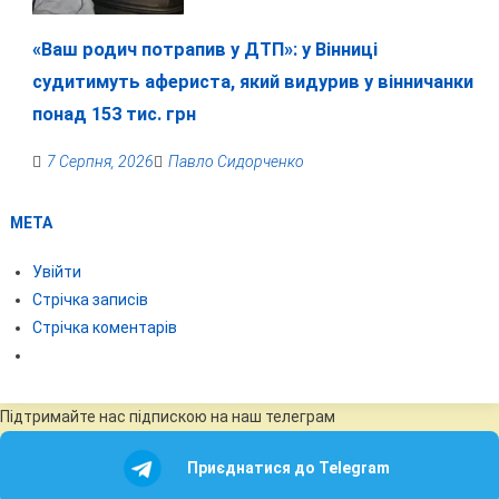
«Ваш родич потрапив у ДТП»: у Вінниці
судитимуть афериста, який видурив у вінничанки
понад 153 тис. грн
7 Серпня, 2026
Павло Сидорченко
МЕТА
Увійти
Стрічка записів
Стрічка коментарів
Підтримайте нас підпискою на наш телеграм
Приєднатися до Telegram