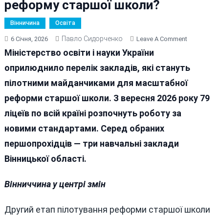
реформу старшої школи?
Вінничина
Освіта
Павло Сидорченко
On
6 Січня, 2026
Leave A Comment
Освітня
Міністерство освіти і науки України
Трансформ
оприлюднило перелік закладів, які стануть
У
пілотними майданчиками для масштабної
Яких
Ліцеях
реформи старшої школи. З вересня 2026 року 79
Вінниччин
ліцеїв по всій країні розпочнуть роботу за
Протесту
новими стандартами. Серед обраних
Реформу
Старшої
першопрохідців — три навчальні заклади
Школи?
Вінницької області.
Вінниччина у центрі змін
Другий етап пілотування реформи старшої школи