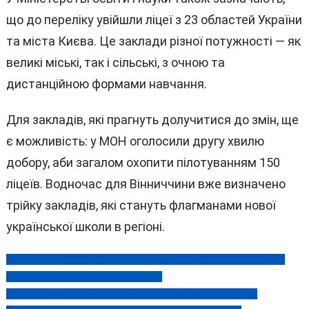
що до переліку увійшли ліцеї з 23 областей України
та міста Києва. Це заклади різної потужності — як
великі міські, так і сільські, з очною та
дистанційною формами навчання.
Для закладів, які прагнуть долучитися до змін, ще
є можливість: у МОН оголосили другу хвилю
добору, аби загалом охопити пілотуванням 150
ліцеїв. Водночас для Вінниччини вже визначено
трійку закладів, які стануть флагманами нової
української школи в регіоні.
Чи стане керівник ще одного департаменту Вінницької мерії
Навігація
фігурантом кримінальної справи?
записів
«Дах» для бандитів: суд забрав майно у скандального