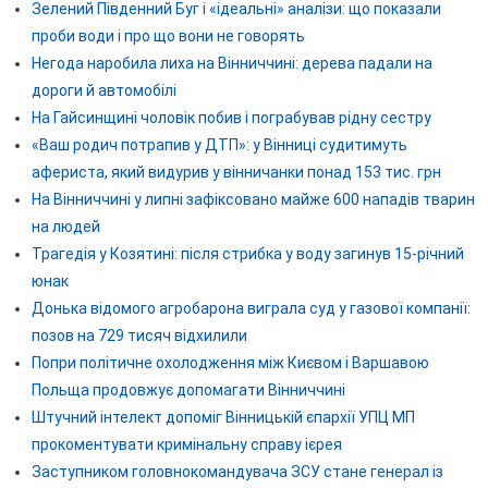
Зелений Південний Буг і «ідеальні» аналізи: що показали
проби води і про що вони не говорять
Негода наробила лиха на Вінниччині: дерева падали на
дороги й автомобілі
На Гайсинщині чоловік побив і пограбував рідну сестру
«Ваш родич потрапив у ДТП»: у Вінниці судитимуть
афериста, який видурив у вінничанки понад 153 тис. грн
На Вінниччині у липні зафіксовано майже 600 нападів тварин
на людей
Трагедія у Козятині: після стрибка у воду загинув 15-річний
юнак
Донька відомого агробарона виграла суд у газової компанії:
позов на 729 тисяч відхилили
Попри політичне охолодження між Києвом і Варшавою
Польща продовжує допомагати Вінниччині
Штучний інтелект допоміг Вінницькій єпархії УПЦ МП
прокоментувати кримінальну справу ієрея
Заступником головнокомандувача ЗСУ стане генерал із