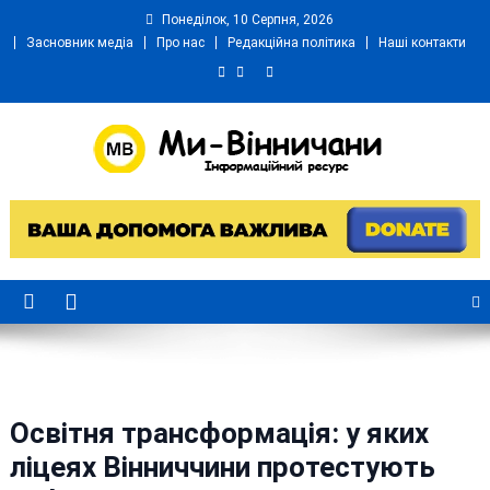
Skip
Понеділок, 10 Серпня, 2026
to
Засновник медіа
Про нас
Редакційна політика
Наші контакти
content
Ми Вінничани
Незалежний інформаційний портал Вінничини
Освітня трансформація: у яких
ліцеях Вінниччини протестують