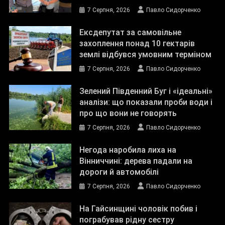
7 Серпня, 2026
Павло Сидорченко
Ексдепутат за самовільне
захоплення понад 10 гектарів
землі відбувся умовним терміном
7 Серпня, 2026
Павло Сидорченко
Зелений Південний Буг і «ідеальні»
аналізи: що показали проби води і
про що вони не говорять
7 Серпня, 2026
Павло Сидорченко
Негода наробила лиха на
Вінниччині: дерева падали на
дороги й автомобілі
7 Серпня, 2026
Павло Сидорченко
На Гайсинщині чоловік побив і
пограбував рідну сестру