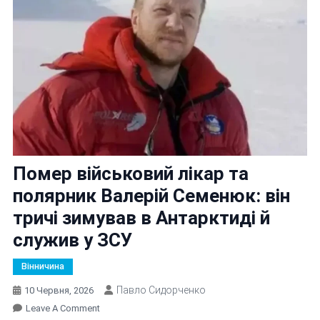
Помер військовий лікар та
полярник Валерій Семенюк: він
тричі зимував в Антарктиді й
служив у ЗСУ
Вінничина
Павло Сидорченко
10 Червня, 2026
On
Leave A Comment