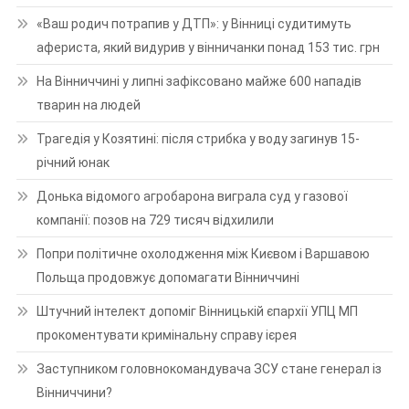
«Ваш родич потрапив у ДТП»: у Вінниці судитимуть
афериста, який видурив у вінничанки понад 153 тис. грн
На Вінниччині у липні зафіксовано майже 600 нападів
тварин на людей
Трагедія у Козятині: після стрибка у воду загинув 15-
річний юнак
Донька відомого агробарона виграла суд у газової
компанії: позов на 729 тисяч відхилили
Попри політичне охолодження між Києвом і Варшавою
Польща продовжує допомагати Вінниччині
Штучний інтелект допоміг Вінницькій єпархії УПЦ МП
прокоментувати кримінальну справу ієрея
Заступником головнокомандувача ЗСУ стане генерал із
Вінниччини?