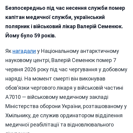
Помер
Безпосередньо під час несення служби помер
Військовий
Лікар
капітан медичної служби, український
Та
полярник і військовий лікар Валерій Семенюк.
Полярник
Йому було 59 років.
Валерій
Семенюк:
Він
Як
нагадали
у Національному антарктичному
Тричі
науковому центрі, Валерій Семенюк помер 7
Зимував
червня 2026 року під час чергування у добовому
В
Антарктиді
наряді. На момент смерті він виконував
Й
обов’язки чергового лікаря у військовій частині
Служив
А7010 — військовому медичному закладі
У
ЗСУ
Міністерства оборони України, розташованому у
Хмільнику, де служив ординатором відділення
медичної реабілітації та відновлювального