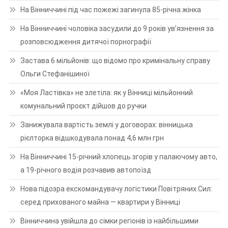
На Вінниччині під час пожежі загинула 85-річна жінка
На Вінниччині чоловіка засудили до 9 років ув’язнення за
розповсюдження дитячої порнографії
Застава 6 мільйонів: що відомо про кримінальну справу
Ольги Стефанішиної
«Моя Ластівка» не злетіла: як у Вінниці мільйонний
комунальний проєкт дійшов до ручки
Занижувала вартість землі у договорах: вінницька
рієлторка відшкодувала понад 4,6 млн грн
На Вінниччині 15-річний хлопець згорів у палаючому авто,
а 19-річного водія розчавив автопоїзд
Нова підозра екскомандувачу логістики Повітряних Сил:
серед прихованого майна — квартири у Вінниці
Вінниччина увійшла до сімки регіонів із найбільшими