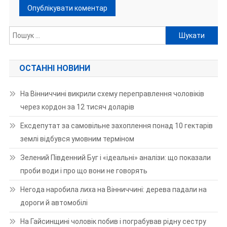
Пошук:
ОСТАННІ НОВИНИ
На Вінниччині викрили схему переправлення чоловіків
через кордон за 12 тисяч доларів
Ексдепутат за самовільне захоплення понад 10 гектарів
землі відбувся умовним терміном
Зелений Південний Буг і «ідеальні» аналізи: що показали
проби води і про що вони не говорять
Негода наробила лиха на Вінниччині: дерева падали на
дороги й автомобілі
На Гайсинщині чоловік побив і пограбував рідну сестру