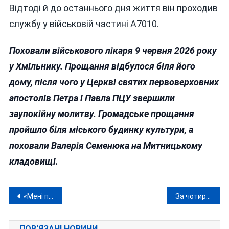
Відтоді й до останнього дня життя він проходив
службу у військовій частині А7010.
Поховали військового лікаря 9 червня 2026 року
у Хмільнику. Прощання відбулося біля його
дому, після чого у Церкві святих первоверховних
апостолів Петра і Павла ПЦУ звершили
заупокійну молитву. Громадське прощання
пройшло біля міського будинку культури, а
поховали Валерія Семенюка на Митницькому
кладовищі.
Навігація
«Мені по барабану»: як вінницька медалістка через гучний скандал виборола право на перескладання НМТ
За чотири дні на Вінниччині загинули шестеро людей
записів
ПОВ'ЯЗАНІ НОВИНИ