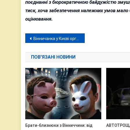
поєднанні з бюрократичною байдужістю змушує
тиск, хоча забезпечення належних умов мало
оцінювання.
Навігація
Вінничанка у Києві організувала схему вербування українок для закордонних борделів
записів
ПОВ'ЯЗАНІ НОВИНИ
Брати-близнюки з Вінниччини: від
АВТОТРОЩА