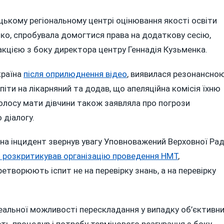
цькому регіональному центрі оцінювання якості освіти
нко, спробувала домогтися права на додаткову сесію,
акцією з боку директора центру Геннадія Кузьменка.
країна
після оприлюднення відео
, виявилася резонансною
піти на лікарняний та додав, що апеляційна комісія їхню
голосу мати дівчини також заявляла про погрози
 діалогу.
 на інцидент звернув увагу Уповноважений Верховної Ра
 розкритикував організацію проведення НМТ
,
творюють іспит не на перевірку знань, а на перевірку
реальної можливості перескладання у випадку об’єктивн
ть процедур і потребу термінового реагування з боку