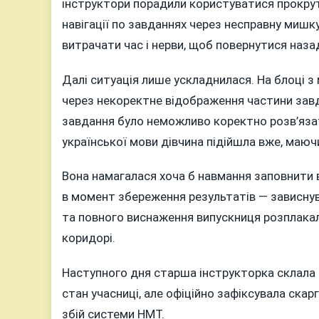
інструктори порадили користуватися прокрут
навігації по завданнях через несправну мишку
витрачати час і нерви, щоб повернутися назад
Далі ситуація лише ускладнилася. На блоці 
через некоректне відображення частини завд
завдання було неможливо коректно розв’язати
української мови дівчина підійшла вже, маючи
Вона намагалася хоча б навмання заповнити 
в момент збереження результатів — зависнувш
та повного виснаження випускниця розплакал
коридорі.
Наступного дня старша інструкторка склала п
стан учасниці, але офіційно зафіксувала скар
збій системи НМТ.