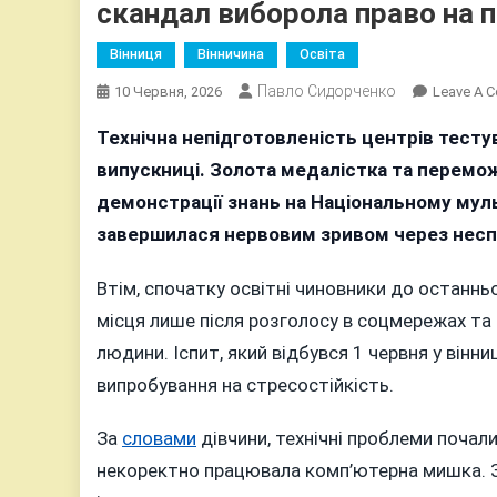
скандал виборола право на
Вінниця
Вінничина
Освіта
Павло Сидорченко
10 Червня, 2026
Leave A 
Технічна непідготовленість центрів тест
випускниці. Золота медалістка та перемож
демонстрації знань на Національному мул
завершилася нервовим зривом через неспр
Втім, спочатку освітні чиновники до останньо
місця лише після розголосу в соцмережах та
людини. Іспит, який відбувся 1 червня у вінн
випробування на стресостійкість.
За
словами
дівчини, технічні проблеми почали
некоректно працювала комп’ютерна мишка. З