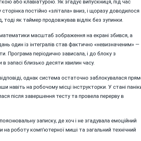
кою або клавіатурою. Як згадує випускниця, під час
 сторінка постійно «злітала» вниз, і щоразу доводилося
, тоді як таймер продовжував відлік без зупинки.
з математики масштаб зображення на екрані збився, а
ань один із інтегралів став фактично «невизначеним» —
. Програма періодично зависала, і до блоку з
 в запасі близько десяти хвилин часу.
відповіді, однак система остаточно заблокувалася прям
и навіть на робочому місці інструкторки. У стані панік
ася після завершення тесту та провела перерву в
ояснювальну записку, де хоч і не згадувала емоційний
ги на роботу комп’ютерної миші та загальний технічний