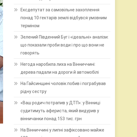
Ексдепутат за самовільне захоплення
понад 10 гектарів землі відбувся умовним
терміном
Зелений Південний Буг і «ідеальні» аналізи:
що показали проби води і про що вони не
говорять
Негода наробила лиха на Вінниччині:
дерева падали на дороги й автомобілі
На Гайсинщині чоловік побив і пограбував
рідну сестру
«Ваш родич потрапив у ДТП»: у Вінниці
судитимуть афериста, який видурив у
вінничанки понад 153 тис. грн
На Вінниччині у липні зафіксовано майже