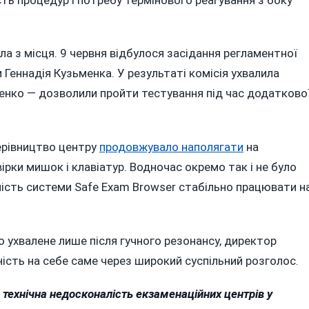
ла з місця. 9 червня відбулося засідання регламентної
 Геннадія Кузьменка. У результаті комісія ухвалила
денко — дозволили пройти тестування під час додатково
керівництво центру
продовжувало наполягати
на
ірки мишок і клавіатур. Водночас окремо так і не було
ність системи Safe Exam Browser стабільно працювати н
о ухвалене лише після гучного резонансу, директор
ність на себе саме через широкий суспільний розголос.
 технічна недосконалість екзаменаційних центрів у