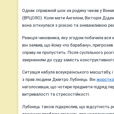
Однак справжній шок на родину чекав у Вінни
(ВРЦОЯО). Коли мати Ангеліни, Вікторія Діде
вона зіткнулася з різкою та зневажливою ре
Реакція чиновника, яку згодом побачила вся 
він заявив, що йому «по барабану», пригрозив 
справу не пропустить. Після суспільного роз
зверненням до суду замість конструктивного
Ситуація набула всеукраїнського масштабу, і
з прав людини Дмитро Лубінець. Він
жорстко
наголосивши, що чотири предмети підряд пере
витривалості та стресостійкості.
Лубінець також підкреслив, що відсутність 
технічних проблем свідчить про недосконаліс