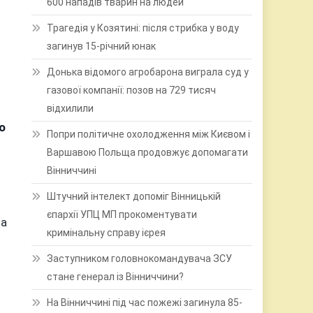
600 нападів тварин на людей
Трагедія у Козятині: після стрибка у воду
загинув 15-річний юнак
Донька відомого агробарона виграла суд у
газової компанії: позов на 729 тисяч
відхилили
о
Попри політичне охолодження між Києвом і
Варшавою Польща продовжує допомагати
Вінниччині
Штучний інтелект допоміг Вінницькій
єпархії УПЦ МП прокоментувати
на
кримінальну справу ієрея
Заступником головнокомандувача ЗСУ
стане генерал із Вінниччини?
На Вінниччині під час пожежі загинула 85-