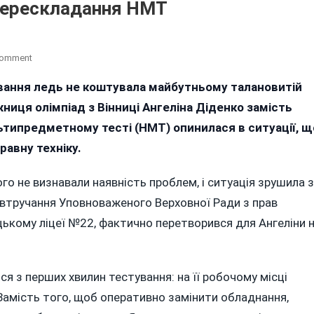
 перескладання НМТ
On
Comment
«Мені
ування ледь не коштувала майбутньому талановитій
По
ниця олімпіад з Вінниці Ангеліна Діденко замість
Барабану»:
Як
ьтипредметному тесті (НМТ) опинилася в ситуації, щ
Вінницька
авну техніку.
Медалістка
Через
го не визнавали наявність проблем, і ситуація зрушила з
Гучний
 втручання Уповноваженого Верховної Ради з прав
Скандал
Виборола
ицькому ліцеї №22, фактично перетворився для Ангеліни 
Право
На
Перескладання
ся з перших хвилин тестування: на її робочому місці
НМТ
амість того, щоб оперативно замінити обладнання,