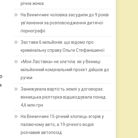
річна жінка
На Вінниччині чоловіка засудили до 9 років
ув’язнення за розповсюдження дитячої
порнографії
Застава 6 мільйонів: що відомо про
кримінальну справу Ольги Стефанішиної
«Моя Ластівка» не злетіла: як у Вінниці
мільйонний комунальний проєкт дійшов до
о
ручки
и
Занижувала вартість землі у договорах:
вінницька рієлторка відшкодувала понад
4,6 млн грн
На Вінниччині 15-річний хлопець згорів у
палаючому авто, а 19-річного водія
розчавив автопоїзд