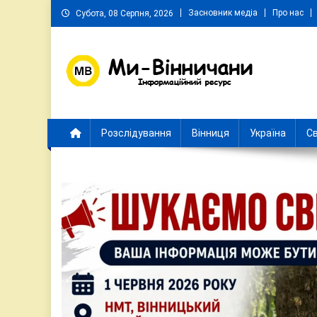
Skip
Засновник медіа
Про нас
Субота, 08 Серпня, 2026
to
content
Ми Вінничани
Незалежний інформаційний портал Вінничини
Розслідування
Вінниця
Україна
Св