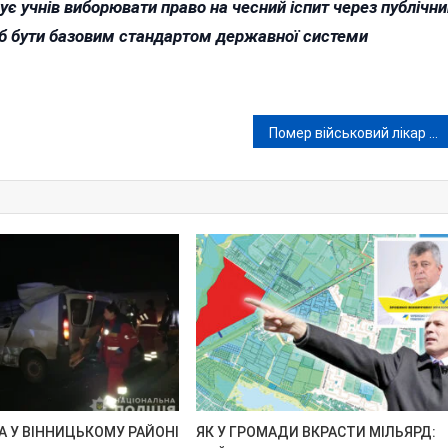
 учнів виборювати право на чесний іспит через публічни
 б бути базовим стандартом державної системи
Помер військовий лікар та полярник Валерій Семенюк: він тричі зимував в Антарктиді й служив у ЗСУ
 У ВІННИЦЬКОМУ РАЙОНІ
ЯК У ГРОМАДИ ВКРАСТИ МІЛЬЯРД: