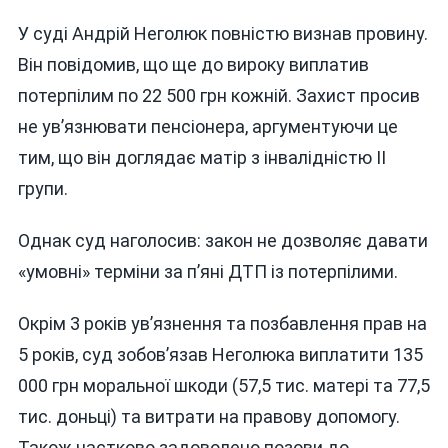
У суді Андрій Неголюк повністю визнав провину.
Він повідомив, що ще до вироку виплатив
потерпілим по 22 500 грн кожній. Захист просив
не ув’язнювати пенсіонера, аргументуючи це
тим, що він доглядає матір з інвалідністю II
групи.
Однак суд наголосив: закон не дозволяє давати
«умовні» терміни за п’яні ДТП із потерпілими.
Окрім 3 років ув’язнення та позбавлення прав на
5 років, суд зобов’язав Неголюка виплатити 135
000 грн моральної шкоди (57,5 тис. матері та 77,5
тис. доньці) та витрати на правову допомогу.
Також частково задоволено позови до