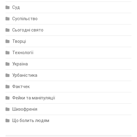
Суд
Суспільство
Сьогодні свято
Творці
Технології
Україна
Урбаністика
Фактчек
Фейки та маніпуляції
Шизофренія
Що болить людям