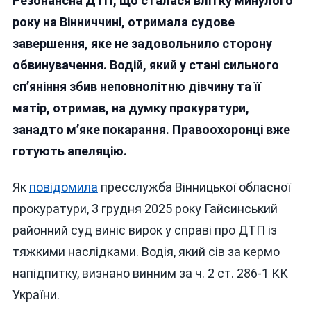
Резонансна ДТП, що сталася влітку минулого
Оска
М’яки
року на Вінниччині, отримала судове
Виро
завершення, яке не задовольнило сторону
Для
обвинувачення. Водій, який у стані сильного
Водія
Який
сп’яніння збив неповнолітню дівчину та її
У
матір, отримав, на думку прокуратури,
Гайси
занадто м’яке покарання. Правоохоронці вже
П’яни
Пока
готують апеляцію.
Непо
Та
Як
повідомила
пресслужба Вінницької обласної
Її
прокуратури, 3 грудня 2025 року Гайсинський
Маті
районний суд виніс вирок у справі про ДТП із
тяжкими наслідками. Водія, який сів за кермо
напідпитку, визнано винним за ч. 2 ст. 286-1 КК
України.