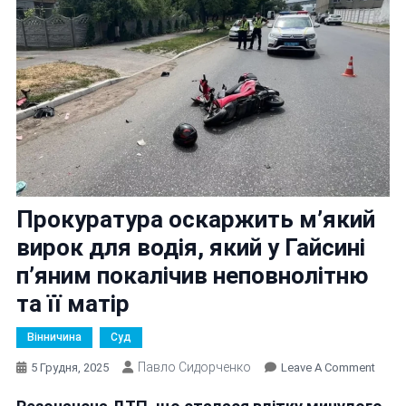
Прокуратура оскаржить м’який
вирок для водія, який у Гайсині
п’яним покалічив неповнолітню
та її матір
Вінничина
Суд
Павло Сидорченко
On
5 Грудня, 2025
Leave A Comment
Прок