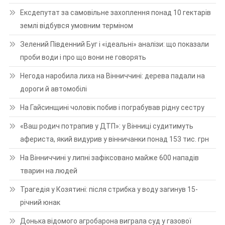
Ексдепутат за самовільне захоплення понад 10 гектарів
землі відбувся умовним терміном
Зелений Південний Буг і «ідеальні» аналізи: що показали
проби води і про що вони не говорять
Негода наробила лиха на Вінниччині: дерева падали на
дороги й автомобілі
На Гайсинщині чоловік побив і пограбував рідну сестру
«Ваш родич потрапив у ДТП»: у Вінниці судитимуть
афериста, який видурив у вінничанки понад 153 тис. грн
На Вінниччині у липні зафіксовано майже 600 нападів
тварин на людей
Трагедія у Козятині: після стрибка у воду загинув 15-
річний юнак
Донька відомого агробарона виграла суд у газової