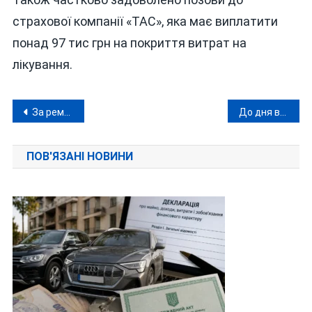
страхової компанії «ТАС», яка має виплатити
понад 97 тис грн на покриття витрат на
лікування.
Навігація
За ремонт корпусу Вінницького технічного вишу фірмі відомого винороба можуть переплатити майже 11 мільйонів
До дня волонтера Зеленський відзначив вінницького коміка, якому «відрізали» світло за несплату комуналки
записів
ПОВ'ЯЗАНІ НОВИНИ