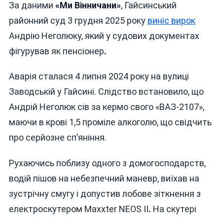
За даними
«Ми Вінничани»
, Гайсинський
районний суд 3 грудня 2025 року
виніс вирок
Андрію Неголюку, який у судових документах
фігурував як пенсіонер
.
Аварія сталася 4 липня 2024 року на вулиці
Заводській у Гайсині. Слідство встановило, що
Андрій Неголюк сів за кермо свого «ВАЗ-2107»,
маючи в крові 1,5 проміле алкоголю, що свідчить
про серйозне сп’яніння.
Рухаючись поблизу одного з домогосподарств,
водій пішов на небезпечний маневр, виїхав на
зустрічну смугу і допустив лобове зіткнення з
електроскутером Maxxter NEOS II
.
На скутері