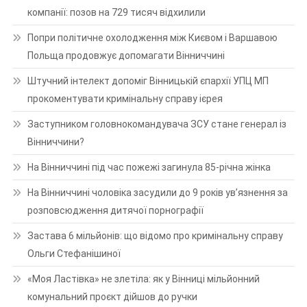
компанії: позов на 729 тисяч відхилили
Попри політичне охолодження між Києвом і Варшавою
Польща продовжує допомагати Вінниччині
Штучний інтелект допоміг Вінницькій єпархії УПЦ МП
прокоментувати кримінальну справу ієрея
Заступником головнокомандувача ЗСУ стане генерал із
Вінниччини?
На Вінниччині під час пожежі загинула 85-річна жінка
На Вінниччині чоловіка засудили до 9 років ув’язнення за
розповсюдження дитячої порнографії
Застава 6 мільйонів: що відомо про кримінальну справу
Ольги Стефанішиної
«Моя Ластівка» не злетіла: як у Вінниці мільйонний
комунальний проєкт дійшов до ручки