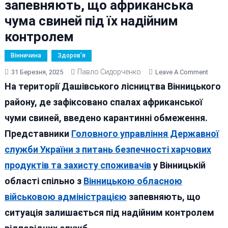
запевняють, що африканська
чума свиней під їх надійним
контролем
Вінничина
Здоров'я
Павло Сидорченко
On
31 Березня, 2025
Leave A Comment
У
На території Дашівського лісництва Вінницького
Вінниц
району, де зафіксовано спалах африканської
ОВА
чуми свиней, введено карантинні обмеження.
І
Держп
Представники
Головного управління Державної
Запев
служби України з питань безпечності харчових
Що
продуктів та захисту споживачів
у Вінницькій
Африк
Чума
області спільно з
Вінницькою обласною
Свине
військовою адміністрацією
запевняють, що
Під
ситуація залишається під надійним контролем
Їх
Надій