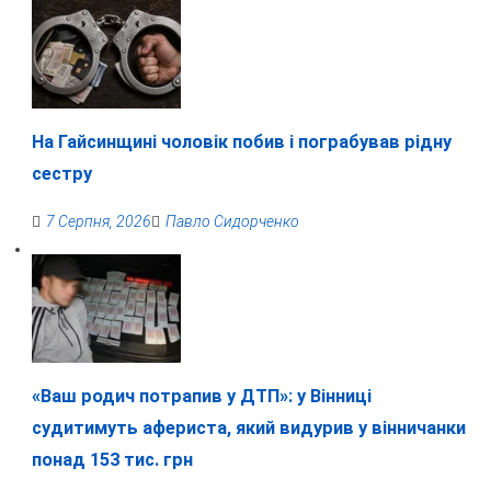
На Гайсинщині чоловік побив і пограбував рідну
сестру
7 Серпня, 2026
Павло Сидорченко
«Ваш родич потрапив у ДТП»: у Вінниці
судитимуть афериста, який видурив у вінничанки
понад 153 тис. грн