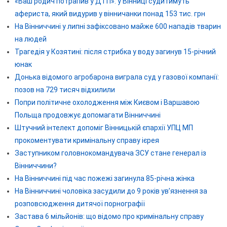
«Ваш родич потрапив у ДТП»: у Вінниці судитимуть
афериста, який видурив у вінничанки понад 153 тис. грн
На Вінниччині у липні зафіксовано майже 600 нападів тварин
на людей
Трагедія у Козятині: після стрибка у воду загинув 15-річний
юнак
Донька відомого агробарона виграла суд у газової компанії:
позов на 729 тисяч відхилили
Попри політичне охолодження між Києвом і Варшавою
Польща продовжує допомагати Вінниччині
Штучний інтелект допоміг Вінницькій єпархії УПЦ МП
прокоментувати кримінальну справу ієрея
Заступником головнокомандувача ЗСУ стане генерал із
Вінниччини?
На Вінниччині під час пожежі загинула 85-річна жінка
На Вінниччині чоловіка засудили до 9 років ув’язнення за
розповсюдження дитячої порнографії
Застава 6 мільйонів: що відомо про кримінальну справу