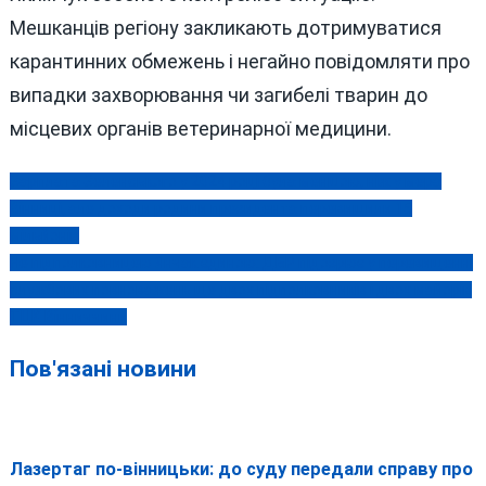
Мешканців регіону закликають дотримуватися
карантинних обмежень і негайно повідомляти про
випадки захворювання чи загибелі тварин до
місцевих органів ветеринарної медицини.
Зарплата Зеленського у 2024 році була меншою, ніж у мера
Навігація
Вінниці, але доходи родини президента перевищили 15
записів
мільйонів
Не підполковницею Янчак єдиною: ДБР підозрює у перевищенні
службових повноважень ще двох підполковників і двох майорів
ТЦК Вінниччини
Пов'язані новини
Лазертаг по-вінницьки: до суду передали справу про