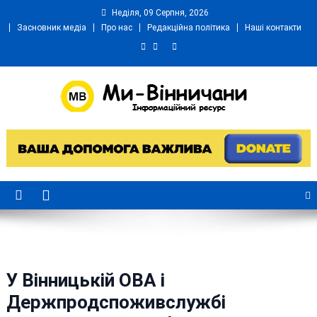
Skip
Неділя, 09 Серпня, 2026
to
Засновник медіа
Про нас
Редакційна політика
Наші контакти
content
Ми Вінничани
Незалежний інформаційний портал Вінничини
У Вінницькій ОВА і
Держпродспоживслужбі