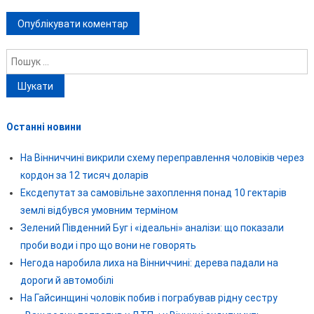
Пошук:
Останні новини
На Вінниччині викрили схему переправлення чоловіків через
кордон за 12 тисяч доларів
Ексдепутат за самовільне захоплення понад 10 гектарів
землі відбувся умовним терміном
Зелений Південний Буг і «ідеальні» аналізи: що показали
проби води і про що вони не говорять
Негода наробила лиха на Вінниччині: дерева падали на
дороги й автомобілі
На Гайсинщині чоловік побив і пограбував рідну сестру