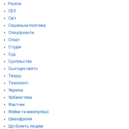
Релігія
СБУ
Світ
Соціальна політика
Спецпроекти
Спорт
Студія
Суд
Суспільство
Сьогодні свято
Творці
Технології
Україна
Урбаністика
Фактчек
Фейки та маніпуляції
Шизофренія
Що болить людям