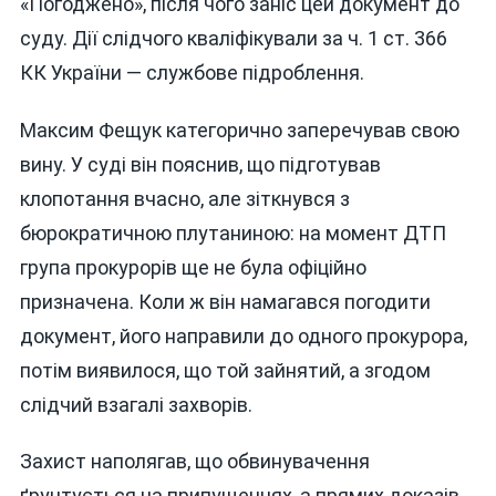
«Погоджено», після чого заніс цей документ до
суду. Дії слідчого кваліфікували за ч. 1 ст. 366
КК України — службове підроблення.
Максим Фещук категорично заперечував свою
вину. У суді він пояснив, що підготував
клопотання вчасно, але зіткнувся з
бюрократичною плутаниною: на момент ДТП
група прокурорів ще не була офіційно
призначена. Коли ж він намагався погодити
документ, його направили до одного прокурора,
потім виявилося, що той зайнятий, а згодом
слідчий взагалі захворів.
Захист наполягав, що обвинувачення
ґрунтується на припущеннях, а прямих доказів