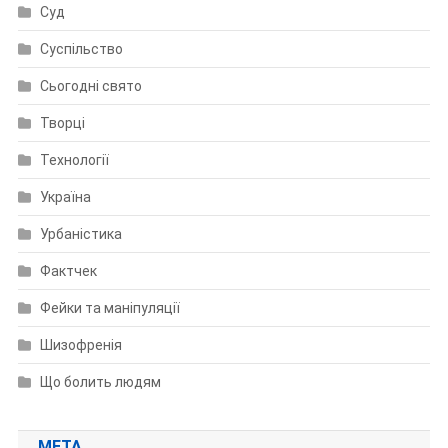
Суд
Суспільство
Сьогодні свято
Творці
Технології
Україна
Урбаністика
Фактчек
Фейки та маніпуляції
Шизофренія
Що болить людям
МЕТА