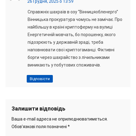
26 Грудня, 2025 о 13:59
Справжніх шахраїв в озу “Вінницяобленерго”
Вінницька прокуратура чомусь не замічає. Про
найбільшу в країні криптоферму на вулиці
Енергетичній мовчать, бо порошенку, якого
підозрюють у державній зраді, треба
наповнювати свої криптогаманці. Фіктивні
борги через шахрайство з лічильниками
виникають у побутових споживачів.
Відповісти
Залишити відповідь
Ваша e-mail адреса не оприлюднюватиметься.
Обов’язкові поля позначені
*