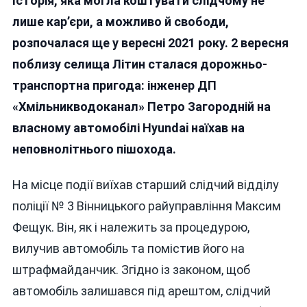
Історія, яка могла коштувати слідчому не
Суд
Виправда
лише кар’єри, а можливо й свободи,
Колишнь
розпочалася ще у вересні 2021 року. 2 вересня
Старшог
поблизу селища Літин сталася дорожньо-
Слідчого
Поліції
транспортна пригода: інженер ДП
У
«Хмільникводоканал» Петро Загородній на
Справі
власному автомобілі Hyundai наїхав на
Підробле
Підпису
неповнолітнього пішохода.
Прокуро
На місце події виїхав старший слідчий відділу
поліції № 3 Вінницького райуправління Максим
Фещук. Він, як і належить за процедурою,
вилучив автомобіль та помістив його на
штрафмайданчик. Згідно із законом, щоб
автомобіль залишався під арештом, слідчий