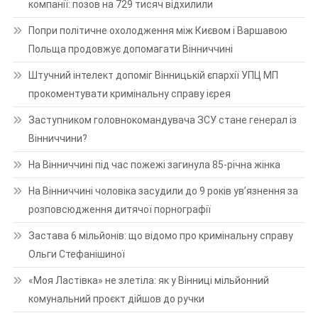
компанії: позов на 729 тисяч відхилили
Попри політичне охолодження між Києвом і Варшавою
Польща продовжує допомагати Вінниччині
Штучний інтелект допоміг Вінницькій єпархії УПЦ МП
прокоментувати кримінальну справу ієрея
Заступником головнокомандувача ЗСУ стане генерал із
Вінниччини?
На Вінниччині під час пожежі загинула 85-річна жінка
На Вінниччині чоловіка засудили до 9 років ув’язнення за
розповсюдження дитячої порнографії
Застава 6 мільйонів: що відомо про кримінальну справу
Ольги Стефанішиної
«Моя Ластівка» не злетіла: як у Вінниці мільйонний
комунальний проєкт дійшов до ручки