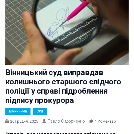
Вінницький суд виправдав
колишнього старшого слідчого
поліції у справі підроблення
підпису прокурора
Вінничина
Суд
Павло Сидорченко
До
26 Грудня, 2025
1 Коментар
Вінницьки