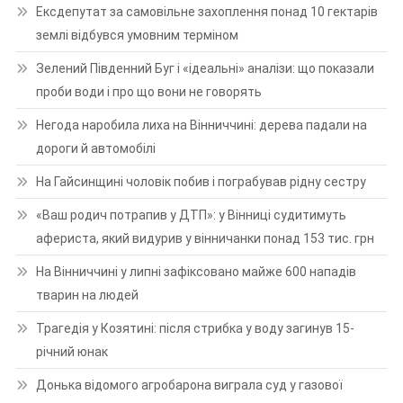
Ексдепутат за самовільне захоплення понад 10 гектарів
землі відбувся умовним терміном
Зелений Південний Буг і «ідеальні» аналізи: що показали
проби води і про що вони не говорять
Негода наробила лиха на Вінниччині: дерева падали на
дороги й автомобілі
На Гайсинщині чоловік побив і пограбував рідну сестру
«Ваш родич потрапив у ДТП»: у Вінниці судитимуть
афериста, який видурив у вінничанки понад 153 тис. грн
На Вінниччині у липні зафіксовано майже 600 нападів
тварин на людей
Трагедія у Козятині: після стрибка у воду загинув 15-
річний юнак
Донька відомого агробарона виграла суд у газової