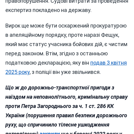
правопорушення. Судові витрати за проведення
експертиз покладено на державу.
Вирок ще може бути оскаржений прокуратурою
в апеляційному порядку, проте наразі Фещук,
який має статус учасника бойових дій, є чистим
перед законом. Втім, згідно з останньою
податковою декларацією, яку він
подав 3 квітня
2025 року
, з поліції він уже звільнився.
Що ж до дорожньо-транспортної пригоди з
наїздом на неповнолітнього, кримінальну справу
проти Петра Загороднього за ч. 1 ст. 286 КК
України (порушення правил безпеки дорожнього
руху, що спричинило тілесне ушкодження
потерпілому)
закрили
ще у березні 2022 року у