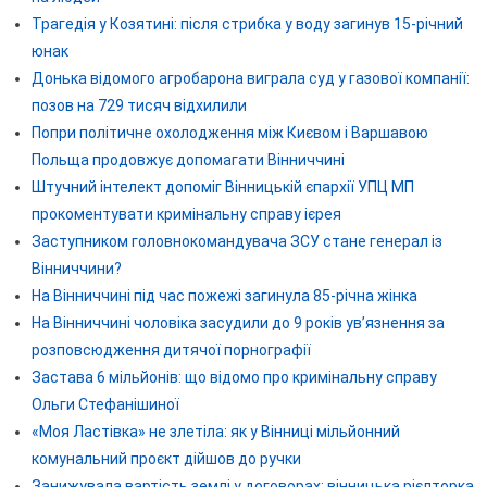
Трагедія у Козятині: після стрибка у воду загинув 15-річний
юнак
Донька відомого агробарона виграла суд у газової компанії:
позов на 729 тисяч відхилили
Попри політичне охолодження між Києвом і Варшавою
Польща продовжує допомагати Вінниччині
Штучний інтелект допоміг Вінницькій єпархії УПЦ МП
прокоментувати кримінальну справу ієрея
Заступником головнокомандувача ЗСУ стане генерал із
Вінниччини?
На Вінниччині під час пожежі загинула 85-річна жінка
На Вінниччині чоловіка засудили до 9 років ув’язнення за
розповсюдження дитячої порнографії
Застава 6 мільйонів: що відомо про кримінальну справу
Ольги Стефанішиної
«Моя Ластівка» не злетіла: як у Вінниці мільйонний
комунальний проєкт дійшов до ручки
Занижувала вартість землі у договорах: вінницька рієлторка