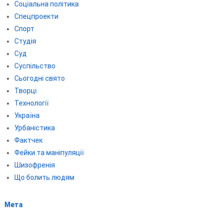
Соціальна політика
Спецпроекти
Спорт
Студія
Суд
Суспільство
Сьогодні свято
Творці
Технології
Україна
Урбаністика
Фактчек
Фейки та маніпуляції
Шизофренія
Що болить людям
Мета