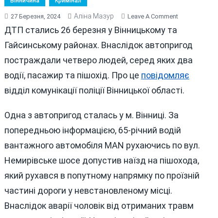
Вінничина
Кримінал
Аліна Мазур
On
27 Березня, 2024
Leave A Comment
ЖАХЛИВІ
ДТП стались 26 березня у Вінницькому та
ЧОТИРИ
Гайсинському районах. Внаслідок автопригод
ДТП
постраждали четверо людей, серед яких два
НА
ВІННИЧЧИНІ:
водії, пасажир та пішохід. Про це
повідомляє
ОДНА
відділ комунікації поліції Вінницької області.
ЗІ
СМЕРТЕЛЬН
Одна з автопригод сталась у м. Вінниці. За
НАСЛІДКАМИ
попередньою інформацією, 65-річний водій
вантажного автомобіля MAN рухаючись по вул.
Немирівське шосе допустив наїзд на пішохода,
який рухався в попутному напрямку по проїзній
частині дороги у невстановленому місці.
Внаслідок аварії чоловік від отриманих травм