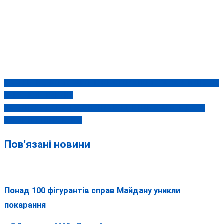
У ХМІЛЬНИЦЬКОМУ РАЙОНІ ЖОРСТОКА ПОМСТА ЗА ЗНИКНЕННЯ
Навігація
СВІЙСЬКОЇ ТВАРИНИ
записів
ЗА МИНУЛУ ДОБУ ДВОЄ П’ЯНИХ ВОДІЇВ НАМАГАЛИСЬ ДАТИ
ХАБАР ПОЛІЦЕЙСЬКИМ
Пов'язані новини
Понад 100 фігурантів справ Майдану уникли
покарання