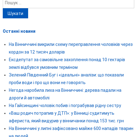
Пошук:
Останні новини
На Вінниччині викрили схему переправлення чоловіків через
кордон за 12 тисяч доларів
Ексдепутат за самовільне захоплення понад 10 гектарів
землі відбувся умовним терміном
Зелений Південний Буг і «ідеальні» аналізи: що показали
проби води і про що вони не говорять
Негода наробила лиха на Вінниччині: дерева падали на
дороги й автомобілі
На Гайсинщині чоловік побив і пограбував рідну сестру
«Ваш родич потрапив у ДТП»: у Вінниці судитимуть
афериста, який видурив у вінничанки понад 153 тис. грн
На Вінниччині у липні зафіксовано майже 600 нападів тварин
на людей