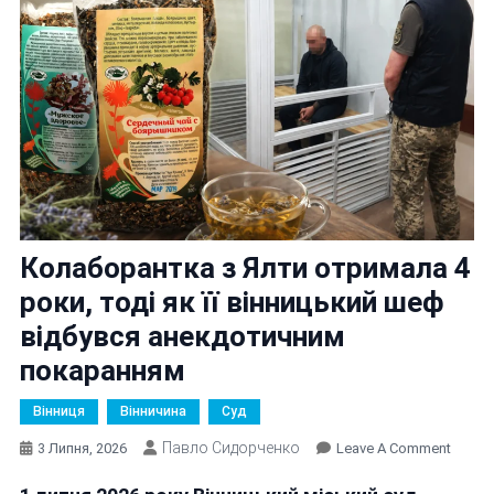
Колаборантка з Ялти отримала 4
роки, тоді як її вінницький шеф
відбувся анекдотичним
покаранням
Вінниця
Вінничина
Суд
Павло Сидорченко
On
3 Липня, 2026
Leave A Comment
Колаб