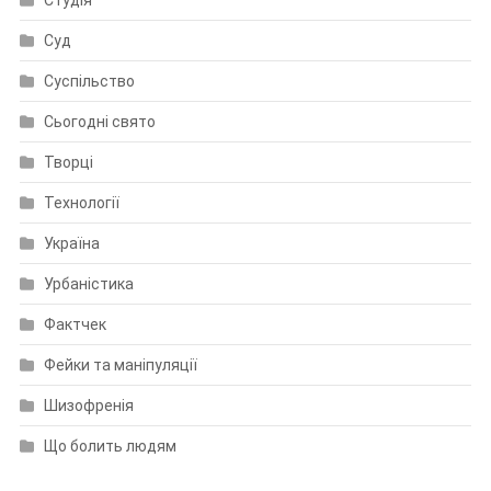
Суд
Суспільство
Сьогодні свято
Творці
Технології
Україна
Урбаністика
Фактчек
Фейки та маніпуляції
Шизофренія
Що болить людям