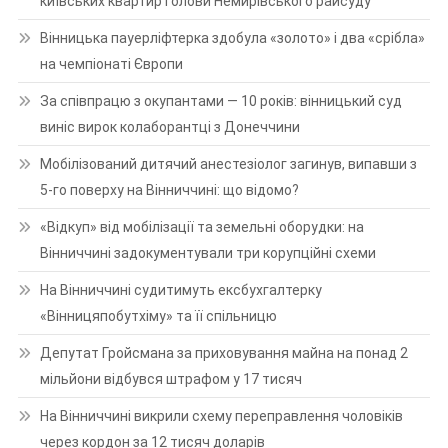
київських квартир голови Немирівського райсуду
Вінницька пауерліфтерка здобула «золото» і два «срібла»
на чемпіонаті Європи
За співпрацю з окупантами — 10 років: вінницький суд
виніс вирок колаборантці з Донеччини
Мобілізований дитячий анестезіолог загинув, випавши з
5-го поверху на Вінниччині: що відомо?
«Відкуп» від мобілізації та земельні оборудки: на
Вінниччині задокументували три корупційні схеми
На Вінниччині судитимуть ексбухгалтерку
«Вінницяпобутхіму» та її спільницю
Депутат Гройсмана за приховування майна на понад 2
мільйони відбувся штрафом у 17 тисяч
На Вінниччині викрили схему переправлення чоловіків
через кордон за 12 тисяч доларів