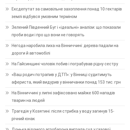
Ексдепутат за самовільне захоплення понад 10 гектарів
землі відбувся умовним терміном
Зелений Південний Буг і «ідеальні» аналізи: що показали
проби води і про що вони не говорять
Негода наробила лиха на Вінниччині: дерева падали на
дороги й автомобілі
На Гайсинщині чоловік побив і пограбував рідну сестру
«Ваш родич потрапив у ДТП»: у Вінниці судитимуть
афериста, який видурив у вінничанки понад 153 тис. грн
На Вінниччині у липні зафіксовано майже 600 нападів
тварин на людей
Трагедія у Козятині: після стрибка у воду загинув 15-
річний юнак
Донька відомого агробарона виграла суд у газової