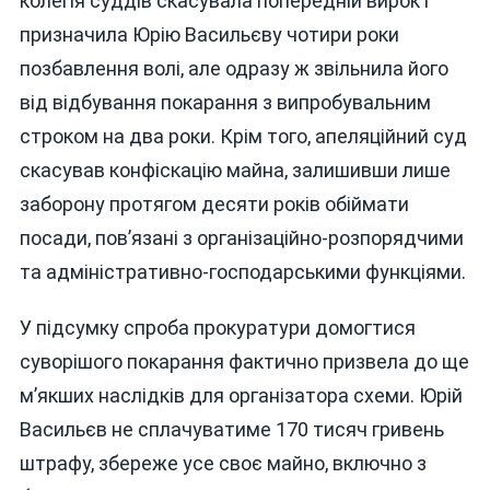
колегія суддів скасувала попередній вирок і
призначила Юрію Васильєву чотири роки
позбавлення волі, але одразу ж звільнила його
від відбування покарання з випробувальним
строком на два роки. Крім того, апеляційний суд
скасував конфіскацію майна, залишивши лише
заборону протягом десяти років обіймати
посади, пов’язані з організаційно-розпорядчими
та адміністративно-господарськими функціями.
У підсумку спроба прокуратури домогтися
суворішого покарання фактично призвела до ще
м’якших наслідків для організатора схеми. Юрій
Васильєв не сплачуватиме 170 тисяч гривень
штрафу, збереже усе своє майно, включно з