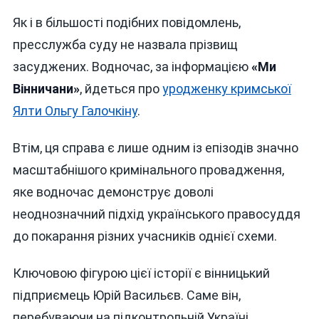
Як і в більшості подібних повідомлень,
пресслужба суду не назвала прізвищ
засуджених. Водночас, за інформацією
«Ми
Вінничани»
, йдеться про
уродженку кримської
Ялти Ольгу Галочкіну
.
Втім, ця справа є лише одним із епізодів значно
масштабнішого кримінального провадження,
яке водночас демонструє доволі
неоднозначний підхід українського правосуддя
до покарання різних учасників однієї схеми.
Ключовою фігурою цієї історії є вінницький
підприємець Юрій Васильєв. Саме він,
перебуваючи на підконтрольній Україні