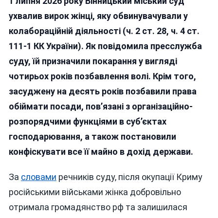
1 липня 2026 року Вінницький міський суд
З
Ялти
ухвалив вирок жінці, яку обвинувачували у
Отрим
колабораційній діяльності (ч. 2 ст. 28, ч. 4 ст.
4
111-1 КК України). Як повідомила пресслужба
Роки,
Тоді
суду, їй призначили покарання у вигляді
Як
чотирьох років позбавлення волі. Крім того,
Її
засуджену на десять років позбавили права
Вінни
Шеф
обіймати посади, пов’язані з організаційно-
Відбу
розпорядчими функціями в суб’єктах
Анекд
господарювання, а також постановили
Покар
конфіскувати все її майно в дохід держави.
За
словами
речників суду, після окупації Криму
російськими військами жінка добровільно
отримала громадянство рф та залишилася