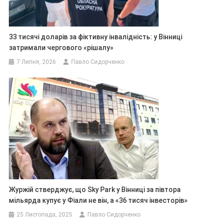
33 тисячі доларів за фіктивну інвалідність: у Вінниці
затримали чергового «рішалу»
7 Липня, 2026
Павло Сидорченко
Журжій стверджує, що Sky Park у Вінниці за півтора
мільярда купує у Фіали не він, а «36 тисяч інвесторів»
25 Листопада, 2025
Павло Сидорченко