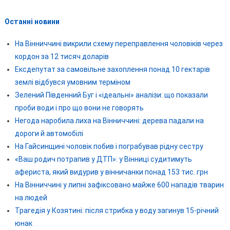
Останні новини
На Вінниччині викрили схему переправлення чоловіків через
кордон за 12 тисяч доларів
Ексдепутат за самовільне захоплення понад 10 гектарів
землі відбувся умовним терміном
Зелений Південний Буг і «ідеальні» аналізи: що показали
проби води і про що вони не говорять
Негода наробила лиха на Вінниччині: дерева падали на
дороги й автомобілі
На Гайсинщині чоловік побив і пограбував рідну сестру
«Ваш родич потрапив у ДТП»: у Вінниці судитимуть
афериста, який видурив у вінничанки понад 153 тис. грн
На Вінниччині у липні зафіксовано майже 600 нападів тварин
на людей
Трагедія у Козятині: після стрибка у воду загинув 15-річний
юнак