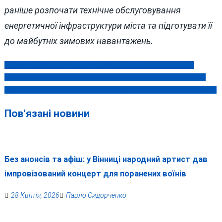
раніше розпочати технічне обслуговування
енергетичної інфраструктури міста та підготувати її
до майбутніх зимових навантажень.
У Вінниці керувати «кримінальним» департаментом мерії
Навігація
призначили магістра держуправління та педагогічної освіти
записів
Герой із Вінниччини: ким був підполковник СБУ Руслан Петренко
Пов'язані новини
Без анонсів та афіш: у Вінниці народний артист дав
імпровізований концерт для поранених воїнів
28 Квітня, 2026
Павло Сидорченко