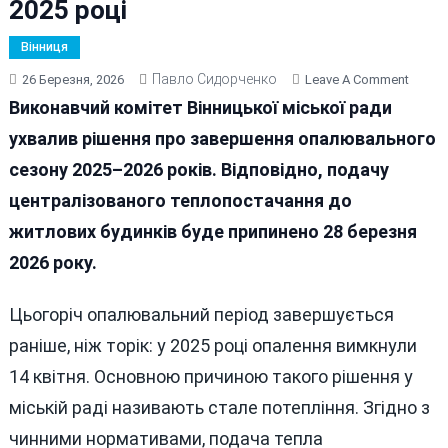
2025 році
Вінниця
Павло Сидорченко
On
26 Березня, 2026
Leave A Comment
Опалю
Виконавчий комітет Вінницької міської ради
Сезон
ухвалив рішення про завершення опалювального
У
сезону 2025–2026 років. Відповідно, подачу
Вінниц
Завер
централізованого теплопостачання до
На
житлових будинків буде припинено 28 березня
17
2026 року.
Днів
Раніше
Ніж
Цьогоріч опалювальний період завершується
У
раніше, ніж торік: у 2025 році опалення вимкнули
2025
14 квітня. Основною причиною такого рішення у
Році
міській раді називають стале потепління. Згідно з
чинними нормативами, подача тепла