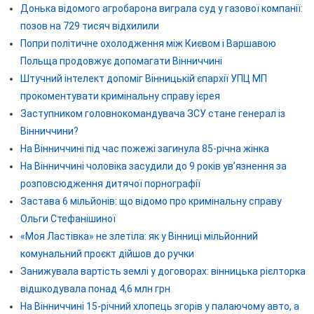
Донька відомого агробарона виграла суд у газової компанії:
позов на 729 тисяч відхилили
Попри політичне охолодження між Києвом і Варшавою
Польща продовжує допомагати Вінниччині
Штучний інтелект допоміг Вінницькій єпархії УПЦ МП
прокоментувати кримінальну справу ієрея
Заступником головнокомандувача ЗСУ стане генерал із
Вінниччини?
На Вінниччині під час пожежі загинула 85-річна жінка
На Вінниччині чоловіка засудили до 9 років ув’язнення за
розповсюдження дитячої порнографії
Застава 6 мільйонів: що відомо про кримінальну справу
Ольги Стефанішиної
«Моя Ластівка» не злетіла: як у Вінниці мільйонний
комунальний проєкт дійшов до ручки
Занижувала вартість землі у договорах: вінницька рієлторка
відшкодувала понад 4,6 млн грн
На Вінниччині 15-річний хлопець згорів у палаючому авто, а