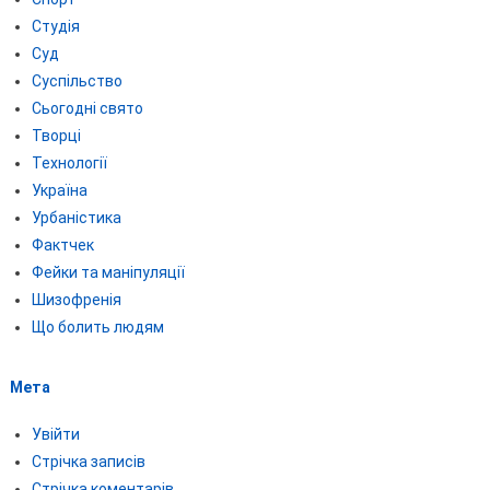
Студія
Суд
Суспільство
Сьогодні свято
Творці
Технології
Україна
Урбаністика
Фактчек
Фейки та маніпуляції
Шизофренія
Що болить людям
Мета
Увійти
Стрічка записів
Стрічка коментарів