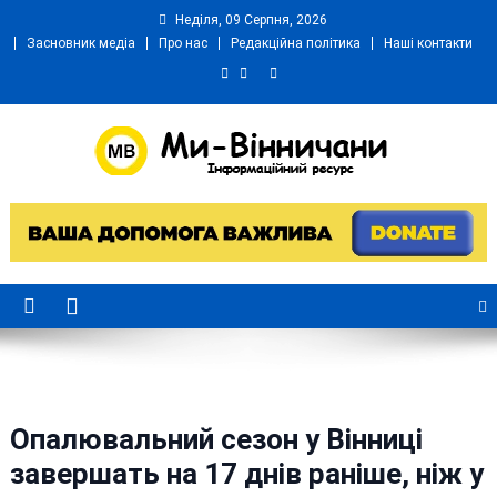
Skip
Неділя, 09 Серпня, 2026
to
Засновник медіа
Про нас
Редакційна політика
Наші контакти
content
Ми Вінничани
Незалежний інформаційний портал Вінничини
Опалювальний сезон у Вінниці
завершать на 17 днів раніше, ніж у