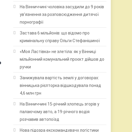
На Вінниччині чоловіка засудили до 9 років
ув’язнення за розповсюдження дитячої
порнографії
Застава 6 мільйонів: що відомо про
кримінальну справу Ольги Стефанішиної
«Моя Ластівка» не злетіла: як у Вінниці
мільйонний комунальний проєкт дійшов до
о
ручки
Занижувала вартість землі у договорах:
вінницька рієлторка відшкодувала понад
4,6 млн грн
На Вінниччині 15-річний хлопець згорів у
палаючому авто, а 19-річного водія
розчавив автопоїзд
Нова підозра екскомандувачу логістики