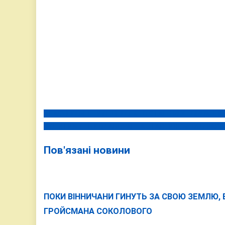
ВЛАСЕНКО-ПЕТРУШЕНКО: ХТО СТАНЕ РЕКТОРОМ ВІ
Навігація
СУДИТИМУТЬ КОЛАБОРАНТА З ГАЙСИНСЬКОГО РАЙОН
записів
Пов'язані новини
ПОКИ ВІННИЧАНИ ГИНУТЬ ЗА СВОЮ ЗЕМЛЮ,
ГРОЙСМАНА СОКОЛОВОГО