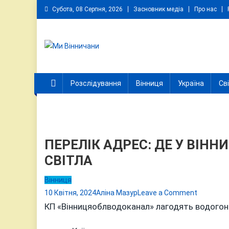
Skip
Субота, 08 Серпня, 2026
Засновник медіа
Про нас
to
content
Ми Вінничани
Незалежний інформаційний портал Вінничини
Розслідування
Вінниця
Україна
Св
ПЕРЕЛІК АДРЕС: ДЕ У ВІННИ
СВІТЛА
Вінниця
on
10 Квітня, 2024
Аліна Мазур
Leave a Comment
ПЕРЕЛІК
КП «Вінницяоблводоканал» лагодять водогон
АДРЕС: