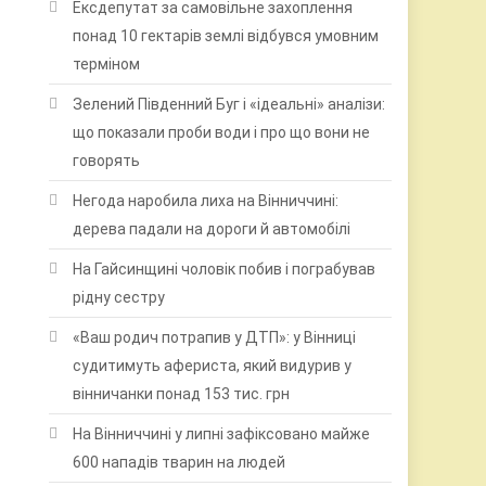
Ексдепутат за самовільне захоплення
понад 10 гектарів землі відбувся умовним
терміном
Зелений Південний Буг і «ідеальні» аналізи:
що показали проби води і про що вони не
говорять
Негода наробила лиха на Вінниччині:
дерева падали на дороги й автомобілі
На Гайсинщині чоловік побив і пограбував
рідну сестру
«Ваш родич потрапив у ДТП»: у Вінниці
судитимуть афериста, який видурив у
вінничанки понад 153 тис. грн
На Вінниччині у липні зафіксовано майже
600 нападів тварин на людей