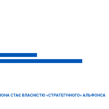
ННИЦЬКОГО МЕДВИШУ?
У, ЯКИЙ ЗАХОПЛЮЄТЬСЯ “ГЕРОЇЗМОМ” РАШИСТІВ
 ВОНА СТАЄ ВЛАСНІСТЮ «СТРАТЕГІЧНОГО» АЛЬФОНСА