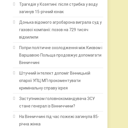
Трагедія у Козятині: після стрибка у воду
загинув 15-річний юнак
Донька відомого агробарона виграла суд у
газової компанії: позов на 729 тисяч
відхилили
Попри політичне охолодження між Києвом і
Варшавою Польща продовжує допомагати
Вінниччині
Штучний інтелект допоміг Вінницькій
єпархії УПЦ МП прокоментувати
кримінальну справу ієрея
Заступником головнокомандувача ЗСУ
стане генерал із Вінниччини?
На Вінниччині під час пожежі загинула 85-
річна жінка