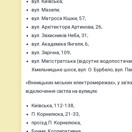
вул. Київська;
ДЕ
У
вул. Мазепи;
ВІННИЦІ
вул. Матроса Кішки, 57;
10
вул. Архітектора Артинова, 26;
КВІТНЯ
вул. Захисників Неба, 31;
НЕ
вул. Академіка Янгеля, 6;
БУДЕ
вул. Зарічна, 109;
ВОДИ
ТА
вул. Магістратська (відсутнє водопостачан
СВІТЛА
Хмельницьке шосе, вул. О. Бурбело, вул. Пан
«Вінницьких міських електромережах», у зв’
відключення світла на вулицях:
Київська, 112-138,
П. Корнелюка, 21-33,
проїзд П. Корнелюка,
Бучми, Кооперативна,