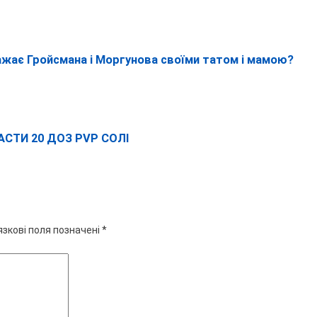
ажає Гройсмана і Моргунова своїми татом і мамою?
АСТИ 20 ДОЗ PVP СОЛІ
язкові поля позначені
*