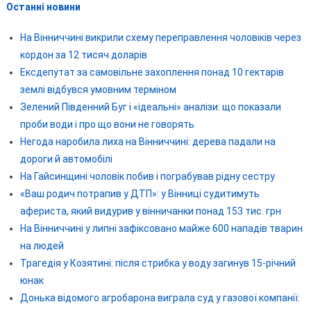
Останні новини
На Вінниччині викрили схему переправлення чоловіків через
кордон за 12 тисяч доларів
Ексдепутат за самовільне захоплення понад 10 гектарів
землі відбувся умовним терміном
Зелений Південний Буг і «ідеальні» аналізи: що показали
проби води і про що вони не говорять
Негода наробила лиха на Вінниччині: дерева падали на
дороги й автомобілі
На Гайсинщині чоловік побив і пограбував рідну сестру
«Ваш родич потрапив у ДТП»: у Вінниці судитимуть
афериста, який видурив у вінничанки понад 153 тис. грн
На Вінниччині у липні зафіксовано майже 600 нападів тварин
на людей
Трагедія у Козятині: після стрибка у воду загинув 15-річний
юнак
Донька відомого агробарона виграла суд у газової компанії: