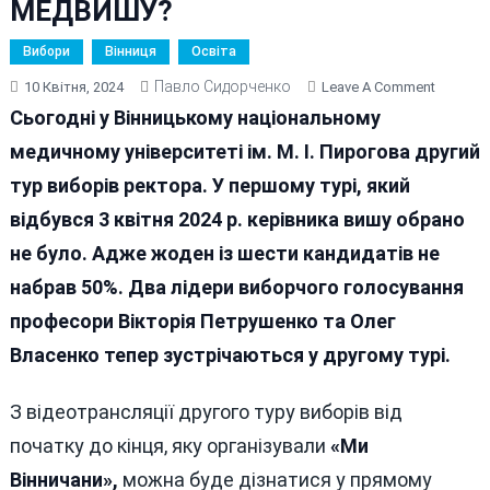
МЕДВИШУ?
Вибори
Вінниця
Освіта
Павло Сидорченко
On
10 Квітня, 2024
Leave A Comment
ВЛАСЕН
Сьогодні у Вінницькому національному
ПЕТРУШ
медичному університеті ім. М. І. Пирогова другий
ХТО
тур виборів ректора. У першому турі, який
СТАНЕ
РЕКТОР
відбувся 3 квітня 2024 р. керівника вишу обрано
ВІННИЦ
не було. Адже жоден із шести кандидатів не
МЕДВИ
набрав 50%. Два лідери виборчого голосування
професори Вікторія Петрушенко та Олег
Власенко тепер зустрічаються у другому турі.
З відеотрансляції другого туру виборів від
початку до кінця, яку організували
«Ми
Вінничани»,
можна буде дізнатися у прямому