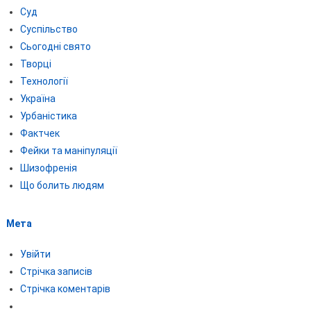
Суд
Суспільство
Сьогодні свято
Творці
Технології
Україна
Урбаністика
Фактчек
Фейки та маніпуляції
Шизофренія
Що болить людям
Мета
Увійти
Стрічка записів
Стрічка коментарів