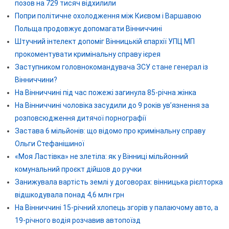
позов на 729 тисяч відхилили
Попри політичне охолодження між Києвом і Варшавою
Польща продовжує допомагати Вінниччині
Штучний інтелект допоміг Вінницькій єпархії УПЦ МП
прокоментувати кримінальну справу ієрея
Заступником головнокомандувача ЗСУ стане генерал із
Вінниччини?
На Вінниччині під час пожежі загинула 85-річна жінка
На Вінниччині чоловіка засудили до 9 років ув’язнення за
розповсюдження дитячої порнографії
Застава 6 мільйонів: що відомо про кримінальну справу
Ольги Стефанішиної
«Моя Ластівка» не злетіла: як у Вінниці мільйонний
комунальний проєкт дійшов до ручки
Занижувала вартість землі у договорах: вінницька рієлторка
відшкодувала понад 4,6 млн грн
На Вінниччині 15-річний хлопець згорів у палаючому авто, а
19-річного водія розчавив автопоїзд