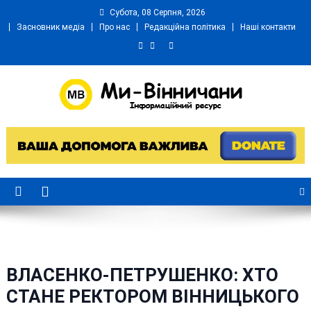
Skip
Субота, 08 Серпня, 2026
to
Засновник медіа
Про нас
Редакційна політика
Наші контакти
content
Ми Вінничани
Незалежний інформаційний портал Вінничини
ВЛАСЕНКО-ПЕТРУШЕНКО: ХТО
СТАНЕ РЕКТОРОМ ВІННИЦЬКОГО