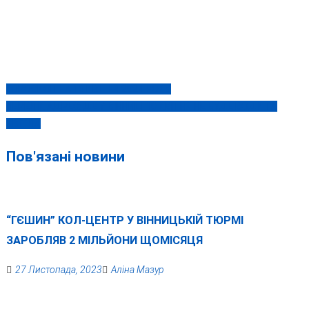
ГОРОСКОП НА 10 КВІТНЯ 2024 РОКУ
Навігація
ПЕРЕЛІК АДРЕС: ДЕ У ВІННИЦІ 10 КВІТНЯ НЕ БУДЕ ВОДИ ТА
записів
СВІТЛА
Пов'язані новини
“ГЄШИН” КОЛ-ЦЕНТР У ВІННИЦЬКІЙ ТЮРМІ
ЗАРОБЛЯВ 2 МІЛЬЙОНИ ЩОМІСЯЦЯ
27 Листопада, 2023
Аліна Мазур