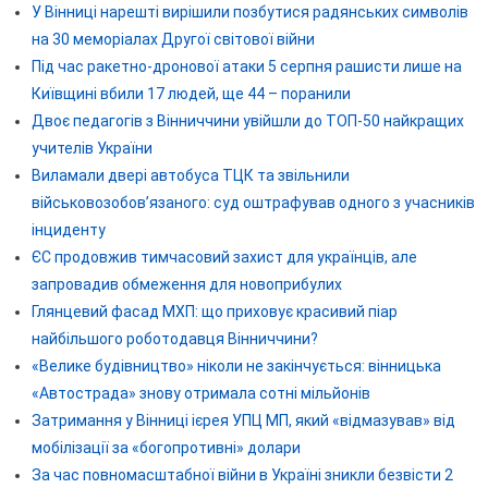
У Вінниці нарешті вирішили позбутися радянських символів
на 30 меморіалах Другої світової війни
Під час ракетно-дронової атаки 5 серпня рашисти лише на
Київщині вбили 17 людей, ще 44 – поранили
Двоє педагогів з Вінниччини увійшли до ТОП-50 найкращих
учителів України
Виламали двері автобуса ТЦК та звільнили
військовозобов’язаного: суд оштрафував одного з учасників
інциденту
ЄС продовжив тимчасовий захист для українців, але
запровадив обмеження для новоприбулих
Глянцевий фасад МХП: що приховує красивий піар
найбільшого роботодавця Вінниччини?
«Велике будівництво» ніколи не закінчується: вінницька
«Автострада» знову отримала сотні мільйонів
Затримання у Вінниці ієрея УПЦ МП, який «відмазував» від
мобілізації за «богопротивні» долари
За час повномасштабної війни в Україні зникли безвісти 2