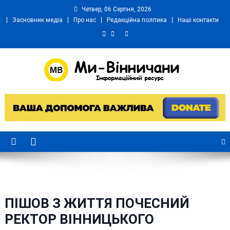
Skip
Четвер, 06 Серпня, 2026
to
Засновник медіа
Про нас
Редакційна політика
Наші контакти
content
Ми Вінничани
Незалежний інформаційний портал Вінничини
ПІШОВ З ЖИТТЯ ПОЧЕСНИЙ
РЕКТОР ВІННИЦЬКОГО