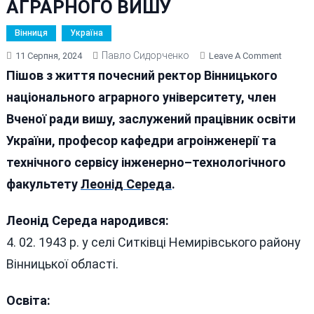
АГРАРНОГО ВИШУ
Вінниця
Україна
Павло Сидорченко
On
11 Серпня, 2024
Leave A Comment
ПІШОВ
Пішов з життя почесний ректор Вінницького
З
національного аграрного університету,
член
ЖИТТЯ
Вченої
ради
вишу
,
заслужений
працівник
освіти
ПОЧЕС
РЕКТОР
України
,
професор
кафедри
агроінженерії
та
ВІННИ
технічного
сервісу
інженерно
–
технологічного
АГРАРН
факультету
Леонід Середа
.
ВИШУ
Леонід Середа народився:
4. 02. 1943 р. у селі Ситківці Немирівського району
Вінницької області.
Освіта: