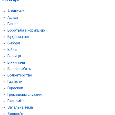
Аналітика
Афіша
Бізнес
Боротьба з корупцією
Будівництво
Вибори
Війна
Вінниця
Вінничина
Вічна пам'ять
Волонтерство
Гаджети
Гороскоп
Громадські слухання
Економіка
Загальна тема
Здоров'я