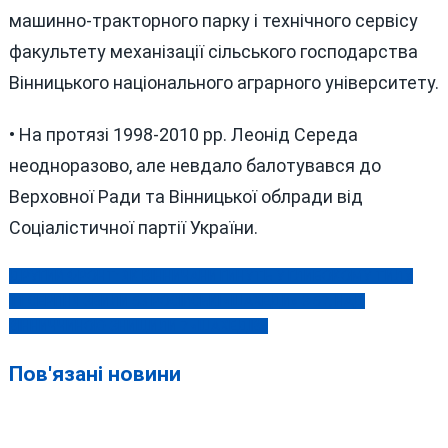
машинно-тракторного парку і технічного сервісу
факультету механізації сільського господарства
Вінницького національного аграрного університету.
• На протязі 1998-2010 рр. Леонід Середа
неодноразово, але невдало балотувався до
Верховної Ради та Вінницької облради від
Соціалістичної партії України.
ДРУГИЙ ФРОНТ: ЯК ВІННИЧАНИ ГИНУТЬ У ГЛИБОКОМУ ТИЛУ
Навігація
11 СЕРПНЯ ЗБИЛИ 53 РОСІЙСЬКІ «ШАХЕДИ» З 57, НАД
записів
ВІННИЧЧИНОЮ ЗНИЩИЛИ 7 «ШАХЕДІВ»
Пов'язані новини