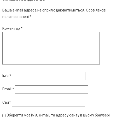
Ваша e-mail адреса не оприлюднюватиметься.
Обов’язкові
поля позначені
*
Коментар
*
Ім'я
*
Email
*
Сайт
Зберегти моє ім'я, e-mail, та адресу сайту в цьому браузері