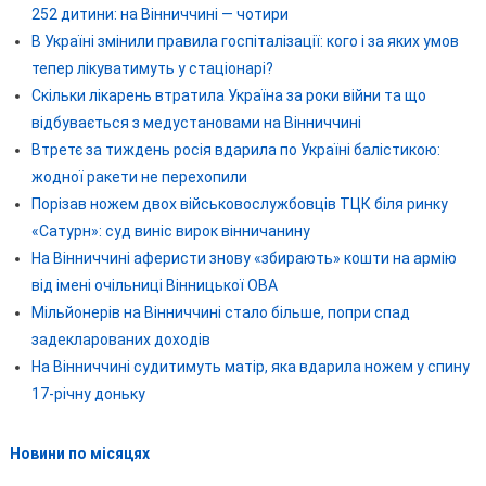
252 дитини: на Вінниччині — чотири
В Україні змінили правила госпіталізації: кого і за яких умов
тепер лікуватимуть у стаціонарі?
Скільки лікарень втратила Україна за роки війни та що
відбувається з медустановами на Вінниччині
Втретє за тиждень росія вдарила по Україні балістикою:
жодної ракети не перехопили
Порізав ножем двох військовослужбовців ТЦК біля ринку
«Сатурн»: суд виніс вирок вінничанину
На Вінниччині аферисти знову «збирають» кошти на армію
від імені очільниці Вінницької ОВА
Мільйонерів на Вінниччині стало більше, попри спад
задекларованих доходів
На Вінниччині судитимуть матір, яка вдарила ножем у спину
17-річну доньку
Новини по місяцях