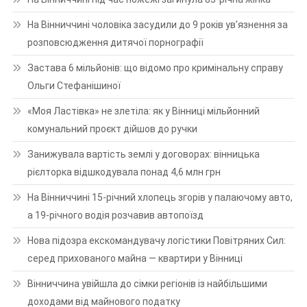
На Вінниччині чоловіка засудили до 9 років ув’язнення за
розповсюдження дитячої порнографії
Застава 6 мільйонів: що відомо про кримінальну справу
Ольги Стефанішиної
«Моя Ластівка» не злетіла: як у Вінниці мільйонний
комунальний проєкт дійшов до ручки
Занижувала вартість землі у договорах: вінницька
рієлторка відшкодувала понад 4,6 млн грн
На Вінниччині 15-річний хлопець згорів у палаючому авто,
а 19-річного водія розчавив автопоїзд
Нова підозра екскомандувачу логістики Повітряних Сил:
серед прихованого майна — квартири у Вінниці
Вінниччина увійшла до сімки регіонів із найбільшими
доходами від майнового податку