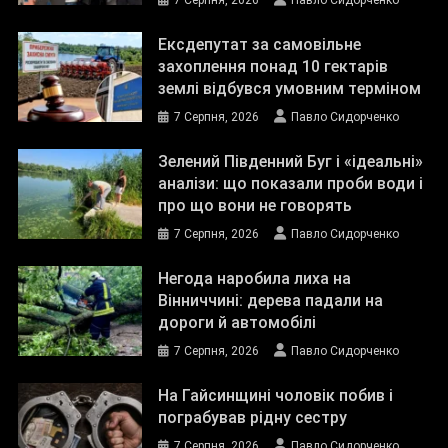
7 Серпня, 2026
Павло Сидорченко
Ексдепутат за самовільне
захоплення понад 10 гектарів
землі відбувся умовним терміном
7 Серпня, 2026
Павло Сидорченко
Зелений Південний Буг і «ідеальні»
аналізи: що показали проби води і
про що вони не говорять
7 Серпня, 2026
Павло Сидорченко
Негода наробила лиха на
Вінниччині: дерева падали на
дороги й автомобілі
7 Серпня, 2026
Павло Сидорченко
На Гайсинщині чоловік побив і
пограбував рідну сестру
7 Серпня, 2026
Павло Сидорченко