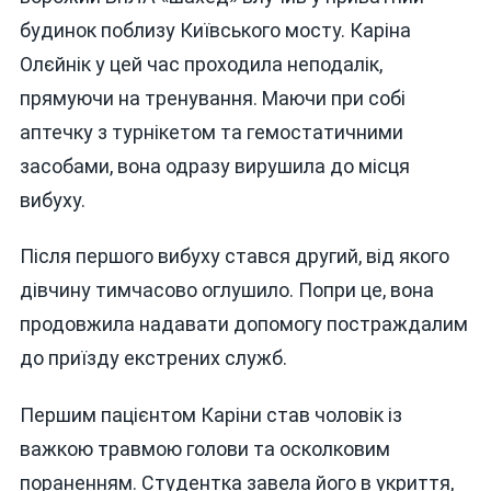
Відзнак
будинок поблизу Київського мосту. Каріна
Та
Премію
Олєйнік у цей час проходила неподалік,
прямуючи на тренування. Маючи при собі
аптечку з турнікетом та гемостатичними
засобами, вона одразу вирушила до місця
вибуху.
Після першого вибуху стався другий, від якого
дівчину тимчасово оглушило. Попри це, вона
продовжила надавати допомогу постраждалим
до приїзду екстрених служб.
Першим пацієнтом Каріни став чоловік із
важкою травмою голови та осколковим
пораненням. Студентка завела його в укриття,