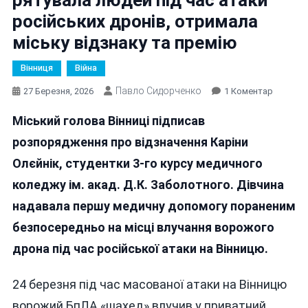
російських дронів, отримала
міську відзнаку та премію
Вінниця
Війна
Павло Сидорченко
До
27 Березня, 2026
1 Коментар
Студент
Міський голова Вінниці підписав
З
Вінниці,
розпорядження про відзначення Каріни
Яка
Олєйнік, студентки 3-го курсу медичного
Рятувал
коледжу ім. акад. Д.К. Заболотного. Дівчина
Людей
Під
надавала першу медичну допомогу пораненим
Час
безпосередньо на місці влучання ворожого
Атаки
дрона під час російської атаки на Вінницю.
Російсь
Дронів,
Отрима
24 березня під час масованої атаки на Вінницю
Міську
ворожий БпЛА «шахед» влучив у приватний