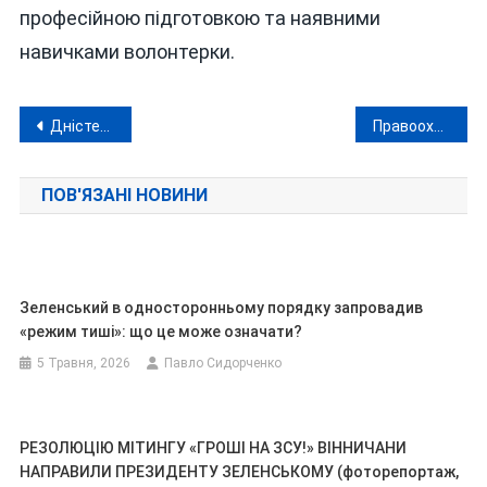
професійною підготовкою та наявними
навичками волонтерки.
Навігація
Дністер очищується після атак рашистів: екологи на Вінниччині не виявили перевищення нафтопродуктів у воді
Правоохоронці під час обшуків у «гнізді» вічно «юного орла» Поплавського шукали 760 мільйонів
записів
ПОВ'ЯЗАНІ НОВИНИ
Зеленський в односторонньому порядку запровадив
«режим тиші»: що це може означати?
5 Травня, 2026
Павло Сидорченко
РЕЗОЛЮЦІЮ МІТИНГУ «ГРОШІ НА ЗСУ!» ВІННИЧАНИ
НАПРАВИЛИ ПРЕЗИДЕНТУ ЗЕЛЕНСЬКОМУ (фоторепортаж,