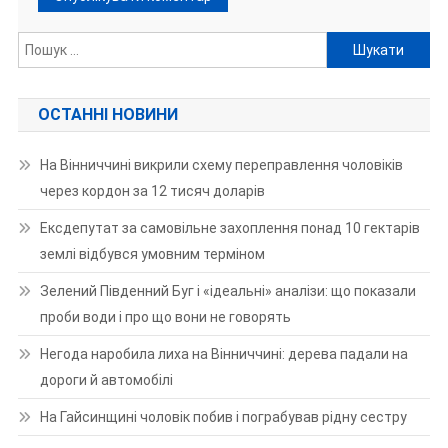
Пошук:
ОСТАННІ НОВИНИ
На Вінниччині викрили схему переправлення чоловіків
через кордон за 12 тисяч доларів
Ексдепутат за самовільне захоплення понад 10 гектарів
землі відбувся умовним терміном
Зелений Південний Буг і «ідеальні» аналізи: що показали
проби води і про що вони не говорять
Негода наробила лиха на Вінниччині: дерева падали на
дороги й автомобілі
На Гайсинщині чоловік побив і пограбував рідну сестру