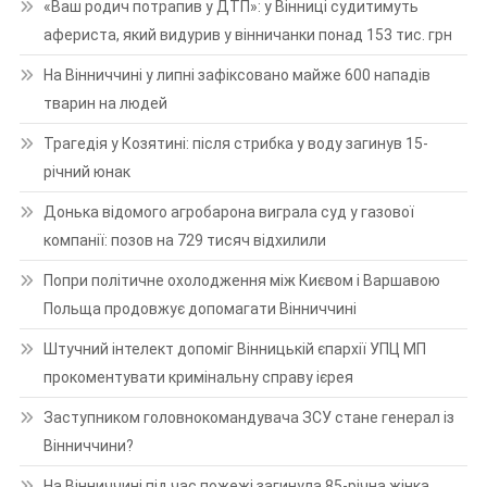
«Ваш родич потрапив у ДТП»: у Вінниці судитимуть
афериста, який видурив у вінничанки понад 153 тис. грн
На Вінниччині у липні зафіксовано майже 600 нападів
тварин на людей
Трагедія у Козятині: після стрибка у воду загинув 15-
річний юнак
Донька відомого агробарона виграла суд у газової
компанії: позов на 729 тисяч відхилили
Попри політичне охолодження між Києвом і Варшавою
Польща продовжує допомагати Вінниччині
Штучний інтелект допоміг Вінницькій єпархії УПЦ МП
прокоментувати кримінальну справу ієрея
Заступником головнокомандувача ЗСУ стане генерал із
Вінниччини?
На Вінниччині під час пожежі загинула 85-річна жінка