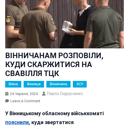
ВІННИЧАНАМ РОЗПОВІЛИ,
КУДИ СКАРЖИТИСЯ НА
СВАВІЛЛЯ ТЦК
Війна
Вінниця
Вінничина
ЗСУ
Павло Сидорченко
24 Червня, 2024
On
Leave A Comment
ВІННИЧАНАМ
У Вінницькому обласному військкоматі
РОЗПОВІЛИ,
КУДИ
пояснили
, куди звертатися
СКАРЖИТИСЯ