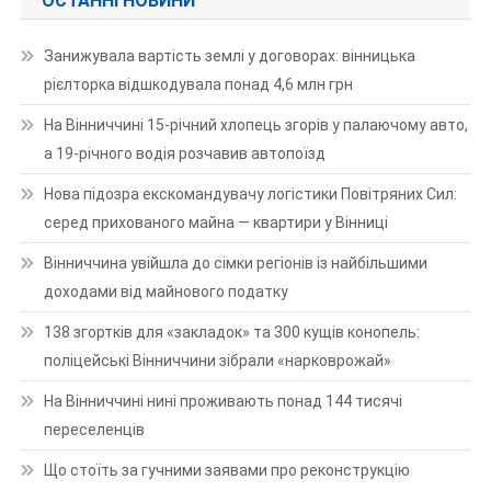
ОСТАННІ НОВИНИ
Занижувала вартість землі у договорах: вінницька
рієлторка відшкодувала понад 4,6 млн грн
На Вінниччині 15-річний хлопець згорів у палаючому авто,
а 19-річного водія розчавив автопоїзд
Нова підозра екскомандувачу логістики Повітряних Сил:
серед прихованого майна — квартири у Вінниці
Вінниччина увійшла до сімки регіонів із найбільшими
доходами від майнового податку
138 згортків для «закладок» та 300 кущів конопель:
поліцейські Вінниччини зібрали «нарковрожай»
На Вінниччині нині проживають понад 144 тисячі
переселенців
Що стоїть за гучними заявами про реконструкцію