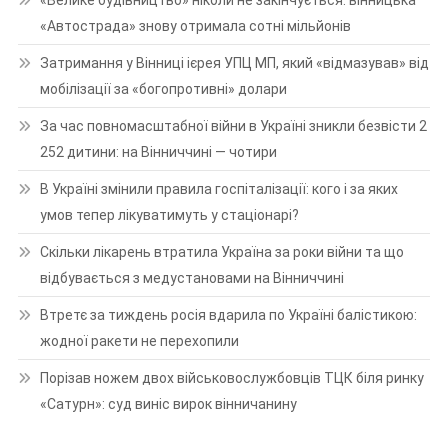
«Автострада» знову отримала сотні мільйонів
Затримання у Вінниці ієрея УПЦ МП, який «відмазував» від
мобілізації за «богопротивні» долари
За час повномасштабної війни в Україні зникли безвісти 2
252 дитини: на Вінниччині — чотири
В Україні змінили правила госпіталізації: кого і за яких
умов тепер лікуватимуть у стаціонарі?
Скільки лікарень втратила Україна за роки війни та що
відбувається з медустановами на Вінниччині
Втретє за тиждень росія вдарила по Україні балістикою:
жодної ракети не перехопили
Порізав ножем двох військовослужбовців ТЦК біля ринку
«Сатурн»: суд виніс вирок вінничанину