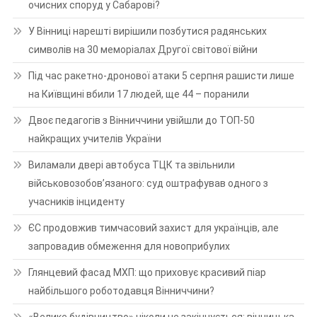
очисних споруд у Сабарові?
У Вінниці нарешті вирішили позбутися радянських
символів на 30 меморіалах Другої світової війни
Під час ракетно-дронової атаки 5 серпня рашисти лише
на Київщині вбили 17 людей, ще 44 – поранили
Двоє педагогів з Вінниччини увійшли до ТОП-50
найкращих учителів України
Виламали двері автобуса ТЦК та звільнили
військовозобов’язаного: суд оштрафував одного з
учасників інциденту
ЄС продовжив тимчасовий захист для українців, але
запровадив обмеження для новоприбулих
Глянцевий фасад МХП: що приховує красивий піар
найбільшого роботодавця Вінниччини?
«Велике будівництво» ніколи не закінчується: вінницька