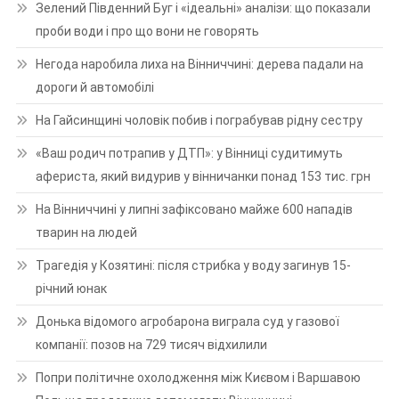
Зелений Південний Буг і «ідеальні» аналізи: що показали
проби води і про що вони не говорять
Негода наробила лиха на Вінниччині: дерева падали на
дороги й автомобілі
На Гайсинщині чоловік побив і пограбував рідну сестру
«Ваш родич потрапив у ДТП»: у Вінниці судитимуть
афериста, який видурив у вінничанки понад 153 тис. грн
На Вінниччині у липні зафіксовано майже 600 нападів
тварин на людей
Трагедія у Козятині: після стрибка у воду загинув 15-
річний юнак
Донька відомого агробарона виграла суд у газової
компанії: позов на 729 тисяч відхилили
Попри політичне охолодження між Києвом і Варшавою