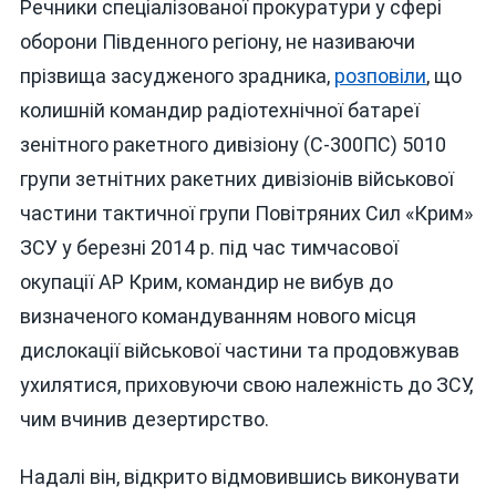
Речники спеціалізованої прокуратури у сфері
оборони Південного регіону, не називаючи
прізвища засудженого зрадника,
розповіли
, що
колишній командир радіотехнічної батареї
зенітного ракетного дивізіону (С-300ПС) 5010
групи зетнітних ракетних дивізіонів військової
частини тактичної групи Повітряних Сил «Крим»
ЗСУ у березні 2014 р. під час тимчасової
окупації АР Крим, командир не вибув до
визначеного командуванням нового місця
дислокації військової частини та продовжував
ухилятися, приховуючи свою належність до ЗСУ,
чим вчинив дезертирство.
Надалі він, відкрито відмовившись виконувати