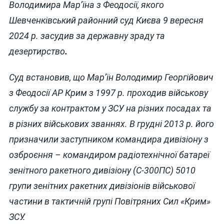
Володимира Мар’їна з Феодосії, якого
Шевченківський районний суд Києва 9 вересня
2024 р. засудив за державну зраду та
дезертирство
.
Суд встановив, що Мар’їн Володимир Георгійович
з Феодосії АР Крим з 1997 р. проходив військову
службу за контрактом у ЗСУ на різних посадах та
в різних військових званнях. В грудні 2013 р. його
призначили заступником командира дивізіону з
озброєння – командиром радіотехнічної батареї
зенітного ракетного дивізіону (С-300ПС) 5010
групи зенітних ракетних дивізіонів військової
частини в тактичній групі Повітряних Сил «Крим»
ЗСУ.