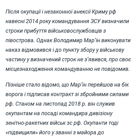
Після окупації і незаконної анексії Криму рф
навесні 2014 року командування ЗСУ визначили
строки прибуття військовослужбовців з
півострова. Однак Володимир Мар’їн виконувати
наказ відмовився і до пункту збору у військову
частину у визначений строк не з’явився, про своє
місцезнаходження командуванню не повідомив.
Пізніше стало відомо, що Мар’їн перейшов на бік
ворога і підписав контракт зі збройними силами
рф. Станом на листопад 2018 р. він служив
окупантам на посаді командира дивізіону
зенітно-ракетних військ зс рф. Окупанти тоді
«підвищили» його у званні з майора до