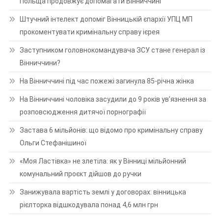
Польща продовжує допомагати Вінниччині
Штучний інтелект допоміг Вінницькій єпархії УПЦ МП
прокоментувати кримінальну справу ієрея
Заступником головнокомандувача ЗСУ стане генерал із
Вінниччини?
На Вінниччині під час пожежі загинула 85-річна жінка
На Вінниччині чоловіка засудили до 9 років ув’язнення за
розповсюдження дитячої порнографії
Застава 6 мільйонів: що відомо про кримінальну справу
Ольги Стефанішиної
«Моя Ластівка» не злетіла: як у Вінниці мільйонний
комунальний проєкт дійшов до ручки
Занижувала вартість землі у договорах: вінницька
рієлторка відшкодувала понад 4,6 млн грн