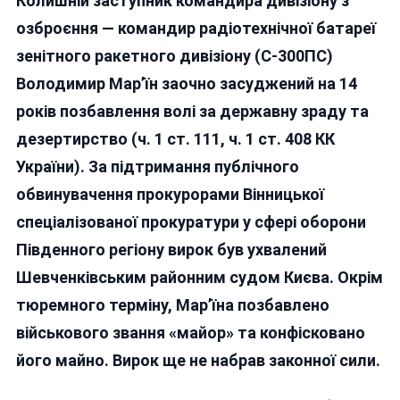
Колишній заступник командира дивізіону з
ЗСУ
ВОЛОДИМИРА
озброєння — командир радіотехнічної батареї
МАР’ЇНА
зенітного ракетного дивізіону (С-300ПС)
ЗА
Володимир Мар’їн заочно засуджений на 14
ДЕЗЕРТИРСТВО
І
років позбавлення волі за державну зраду та
ДЕРЖЗРАДУ
дезертирство (ч. 1 ст. 111, ч. 1 ст. 408 КК
ЗАОЧНО
України). За підтримання публічного
ЗАСУДИЛИ
ДО
обвинувачення прокурорами Вінницької
14
спеціалізованої прокуратури у сфері оборони
РОКІВ
Південного регіону вирок був ухвалений
ТЮРМИ
Шевченківським районним судом Києва. Окрім
тюремного терміну, Мар’їна позбавлено
військового звання «майор» та конфісковано
його майно. Вирок ще не набрав законної сили.