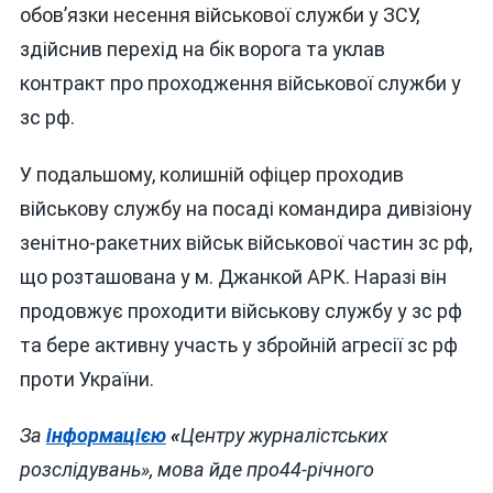
обов’язки несення військової служби у ЗСУ,
здійснив перехід на бік ворога та уклав
контракт про проходження військової служби у
зс рф.
У подальшому, колишній офіцер проходив
військову службу на посаді командира дивізіону
зенітно-ракетних військ військової частин зс рф,
що розташована у м. Джанкой АРК. Наразі він
продовжує проходити військову службу у зс рф
та бере активну участь у збройній агресії зс рф
проти України.
За
інформацією
«
Центру журналістських
розслідувань», мова йде про44-річного